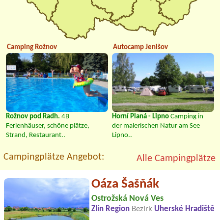
Camping Rožnov
Autocamp Jenišov
Rožnov pod Radh.
4B
Horní Planá - Lipno
Camping in
Ferienhäuser, schöne plätze,
der malerischen Natur am See
Strand, Restaurant..
Lipno..
Campingplätze Angebot:
Alle Campingplätze
Oáza Šašňák
Ostrožská Nová Ves
Zlín Region
Bezirk
Uherské Hradiště