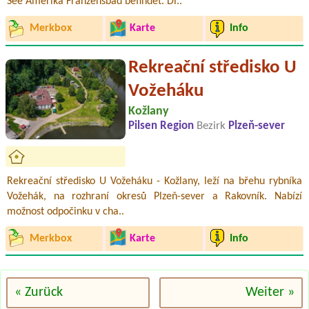
See Amerika Franzensbad befindet. Di..
Merkbox
Karte
Info
Rekreační středisko U
Vožeháku
Kožlany
Pilsen Region
Bezirk
Plzeň-sever
Rekreační středisko U Vožeháku - Kožlany, leží na břehu rybníka
Vožehák, na rozhraní okresů Plzeň-sever a Rakovník. Nabízí
možnost odpočinku v cha..
Merkbox
Karte
Info
« Zurück
Weiter »