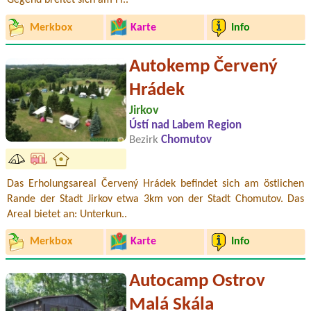
Gegend breitet sich am Fl..
Merkbox
Karte
Info
Autokemp Červený
Hrádek
Jirkov
Ústí nad Labem Region
Bezirk
Chomutov
Das Erholungsareal Červený Hrádek befindet sich am östlichen
Rande der Stadt Jirkov etwa 3km von der Stadt Chomutov. Das
Areal bietet an: Unterkun..
Merkbox
Karte
Info
Autocamp Ostrov
Malá Skála