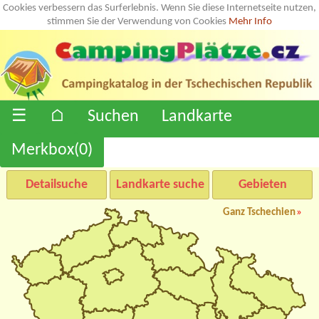
Cookies verbessern das Surferlebnis. Wenn Sie diese Internetseite nutzen,
stimmen Sie der Verwendung von Cookies
Mehr Info
☰
⌂
Suchen
Landkarte
Merkbox(
0
)
Detailsuche
Landkarte suche
Gebieten
Ganz Tschechien
»