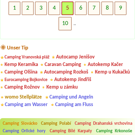
1
2
3
4
5
6
7
8
9
10
..
🌞 Unser Tip
Autocamp Jenišov
Camping Vranovská pláž
Kemp Keramika
Caravan Camping
Autokemp Kačer
Camping Olšina
Autocamping Rozkoš
Kemp u Kukačků
Autokemp Jindřiš
Eurocamping Bojkovice
Camping Rožnov
Kemp u zámku
womo Stellplätze
Camping und Angeln
Camping am Wasser
Camping am Fluss
Camping Slovácko
Camping Polabí
Camping Drahanská vrchovina
Aneta Melicharová
***
Camping Orlické hory
Camping Bílé Karpaty
Camping Krkonoše
Byli jsme zde v týdnu od 25.7. do 1.8. 2026. Kemp jako takový je pěkný.