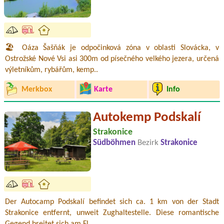
🏖️ Oáza Šašňák je odpočinková zóna v oblasti Slovácka, v
Ostrožské Nové Vsi asi 300m od písečného velkého jezera, určená
výletníkům, rybářům, kemp..
Merkbox
Karte
Info
Autokemp Podskalí
Strakonice
Südböhmen
Bezirk
Strakonice
Der Autocamp Podskalí befindet sich ca. 1 km von der Stadt
Strakonice entfernt, unweit Zughaltestelle. Diese romantische