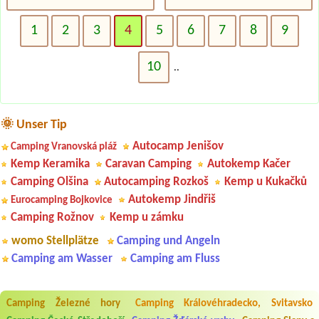
1
2
3
4
5
6
7
8
9
10
..
🌞 Unser Tip
Autocamp Jenišov
Camping Vranovská pláž
Kemp Keramika
Caravan Camping
Autokemp Kačer
Camping Olšina
Autocamping Rozkoš
Kemp u Kukačků
Autokemp Jindřiš
Eurocamping Bojkovice
Camping Rožnov
Kemp u zámku
womo Stellplätze
Camping und Angeln
Camping am Wasser
Camping am Fluss
Camping Železné hory
Camping Královéhradecko, Svitavsko
Aneta Melicharová
***