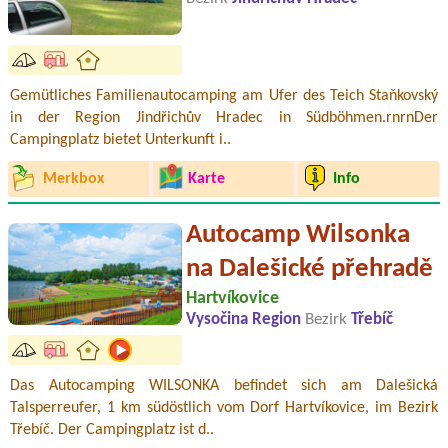
Gemütliches Familienautocamping am Ufer des Teich Staňkovský
in der Region Jindřichův Hradec in Südböhmen.rnrnDer
Campingplatz bietet Unterkunft i..
Merkbox
Karte
Info
Autocamp Wilsonka
na Dalešické přehradě
Hartvíkovice
Vysočina Region
Bezirk
Třebíč
Das Autocamping WILSONKA befindet sich am Dalešická
Talsperreufer, 1 km südöstlich vom Dorf Hartvíkovice, im Bezirk
Třebíč. Der Campingplatz ist d..