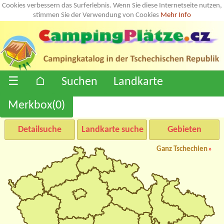
Cookies verbessern das Surferlebnis. Wenn Sie diese Internetseite nutzen,
stimmen Sie der Verwendung von Cookies
Mehr Info
☰
⌂
Suchen
Landkarte
Merkbox(
0
)
Detailsuche
Landkarte suche
Gebieten
Ganz Tschechien
»