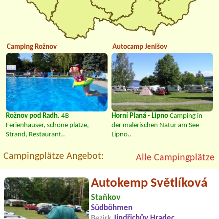
Camping Rožnov
Autocamp Jenišov
Rožnov pod Radh.
4B
Horní Planá - Lipno
Camping in
Ferienhäuser, schöne plätze,
der malerischen Natur am See
Strand, Restaurant..
Lipno..
Campingplätze Angebot:
Alle Campingplätze
Autokemp Světlíková
Staňkov
Südböhmen
Bezirk
Jindřichův Hradec