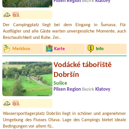
Pilsen Region
Bezirk
Klatovy
Der Campingplatz liegt bei dem Eingang in Šumava. Für
Ausflügler und alle Gäste warten unvergessliche Momente, auch
Beschaulichkeit und Ruhe. Zer..
Merkbox
Karte
Info
Vodácké tábořiště
Dobršín
Sušice
Pilsen Region
Bezirk
Klatovy
Wassersportlagerplatz Dobršín liegt in schöner und angenehmer
Umgebung des Flusses Otava. Lage des Campings bietet ideale
Bedingungen vor allem fü..