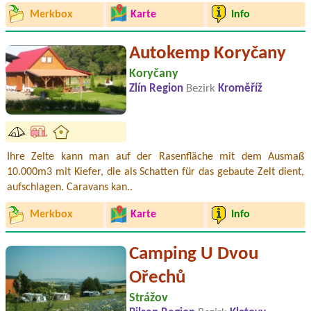
Merkbox
Karte
Info
Autokemp Koryčany
Koryčany
Zlín Region
Bezirk
Kroměříž
Ihre Zelte kann man auf der Rasenfläche mit dem Ausmaß
10.000m3 mit Kiefer, die als Schatten für das gebaute Zelt dient,
aufschlagen. Caravans kan..
Merkbox
Karte
Info
Camping U Dvou
Ořechů
Strážov