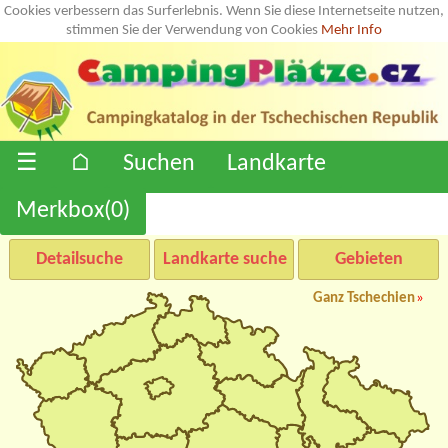
Cookies verbessern das Surferlebnis. Wenn Sie diese Internetseite nutzen,
stimmen Sie der Verwendung von Cookies
Mehr Info
☰
⌂
Suchen
Landkarte
Merkbox(
0
)
Detailsuche
Landkarte suche
Gebieten
Ganz Tschechien
»