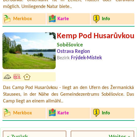
Berounka. Unterkunft ist in Zelten, Hütten oder Caravans
möglich. Umliegende Natur biete..
Merkbox
Karte
Info
Kemp Pod Husarůvkou
Soběšovice
Ostrava Region
Bezirk
Frýdek-Místek
Das Camp Pod Husarůvkou - liegt an den Ufern des Žermanická
Stausees, in der Nähe des Gemeindezentrums Soběšovice. Das
Camp liegt an einem allmähl..
Merkbox
Karte
Info