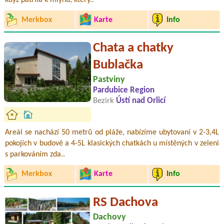
když patřila k mlýnu, který..
Merkbox
Karte
Info
Chata a chatky
Bublačka
Pastviny
Pardubice Region
Bezirk
Ústí nad Orlicí
Areál se nachází 50 metrů od pláže, nabízíme ubytovaní v 2-3,4L
pokojích v budově a 4-5L klasických chatkách u místěných v zeleni
s parkováním zda..
Merkbox
Karte
Info
RS Dachova
Dachovy