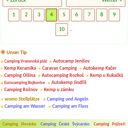
« Zurück
Weiter »
1
2
3
4
5
6
7
8
9
10
..
🌞 Unser Tip
Autocamp Jenišov
Camping Vranovská pláž
Kemp Keramika
Caravan Camping
Autokemp Kačer
Camping Olšina
Autocamping Rozkoš
Kemp u Kukačků
Autokemp Jindřiš
Eurocamping Bojkovice
Camping Rožnov
Kemp u zámku
womo Stellplätze
Camping und Angeln
Camping am Wasser
Camping am Fluss
Camping Slovácko
Camping České Švýcarsko
Camping Pojizeří