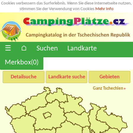
Cookies verbessern das Surferlebnis. Wenn Sie diese Internetseite nutzen,
stimmen Sie der Verwendung von Cookies
Mehr Info
☰
⌂
Suchen
Landkarte
Merkbox(
0
)
Detailsuche
Landkarte suche
Gebieten
Ganz Tschechien
»