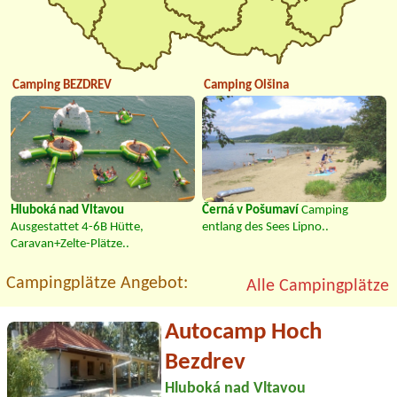
Camping BEZDREV
Camping Olšina
Hluboká nad Vltavou
Černá v Pošumaví
Camping
Ausgestattet 4-6B Hütte,
entlang des Sees Lipno..
Caravan+Zelte-Plätze..
Campingplätze Angebot:
Alle Campingplätze
Autocamp Hoch
Bezdrev
Hluboká nad Vltavou