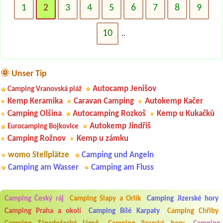
1
2
3
4
5
6
7
8
9
10
..
🌞 Unser Tip
Autocamp Jenišov
Camping Vranovská pláž
Kemp Keramika
Caravan Camping
Autokemp Kačer
Camping Olšina
Autocamping Rozkoš
Kemp u Kukačků
Autokemp Jindřiš
Eurocamping Bojkovice
Camping Rožnov
Kemp u zámku
womo Stellplätze
Camping und Angeln
Camping am Wasser
Camping am Fluss
Camping Český ráj
Camping Slapy a Orlík
Camping Jizerské hory
Aneta Melicharová
***
Camping Praha a okolí
Camping Bílé Karpaty
Camping Chřiby
Byli jsme zde v týdnu od 25.7. do 1.8. 2026. Kemp jako takový je pěkný.