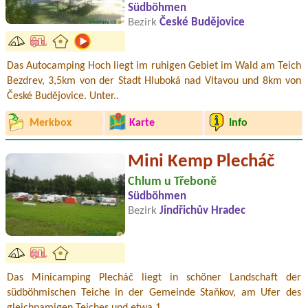
Südböhmen
Bezirk
České Budějovice
Das Autocamping Hoch liegt im ruhigen Gebiet im Wald am Teich
Bezdrev, 3,5km von der Stadt Hluboká nad Vltavou und 8km von
České Budějovice. Unter..
Merkbox
Karte
Info
Mini Kemp Plecháč
Chlum u Třeboně
Südböhmen
Bezirk
Jindřichův Hradec
Das Minicamping Plecháč liegt in schöner Landschaft der
südböhmischen Teiche in der Gemeinde Staňkov, am Ufer des