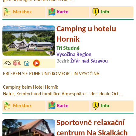
gleichnamigen Teiches und etwa 1..
Merkbox
Karte
Info
Camping u hotelu
Horník
Tři Studně
Vysočina Region
Bezirk
Žďár nad Sázavou
ERLEBEN SIE RUHE UND KOMFORT IN VYSOČINA
Camping beim Hotel Horník
Natur, Komfort und familiäre Atmosphäre – der ideale Ort ..
Merkbox
Karte
Info
Sportovně relaxační
centrum Na Skalkách