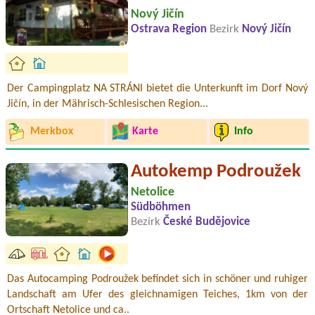
Nový Jičín
Ostrava Region
Bezirk
Nový Jičín
Der Campingplatz NA STRÁNI bietet die Unterkunft im Dorf Nový
Jičín, in der Mährisch-Schlesischen Region...
Merkbox
Karte
Info
Autokemp Podroužek
Netolice
Südböhmen
Bezirk
České Budějovice
Das Autocamping Podroužek befindet sich in schöner und ruhiger
Landschaft am Ufer des gleichnamigen Teiches, 1km von der
Ortschaft Netolice und ca..