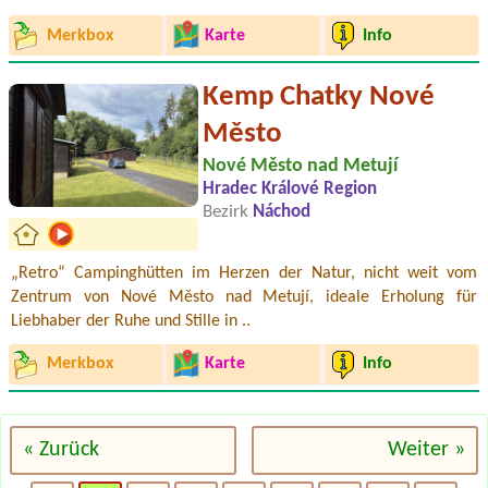
Merkbox
Karte
Info
Kemp Chatky Nové
Město
Nové Město nad Metují
Hradec Králové Region
Bezirk
Náchod
„Retro“ Campinghütten im Herzen der Natur, nicht weit vom
Zentrum von Nové Město nad Metují, ideale Erholung für
Liebhaber der Ruhe und Stille in ..
Merkbox
Karte
Info
« Zurück
Weiter »