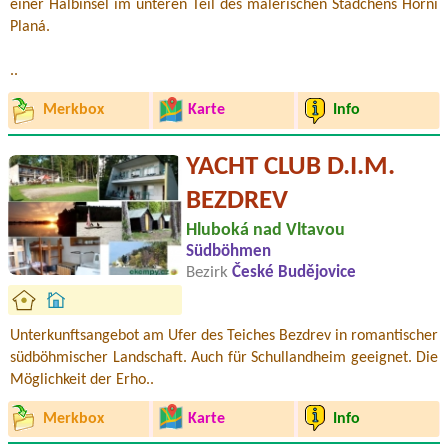
einer Halbinsel im unteren Teil des malerischen Städchens Horní
Planá.
..
Merkbox
Karte
Info
YACHT CLUB D.I.M.
BEZDREV
Hluboká nad Vltavou
Südböhmen
Bezirk
České Budějovice
Unterkunftsangebot am Ufer des Teiches Bezdrev in romantischer
südböhmischer Landschaft. Auch für Schullandheim geeignet. Die
Möglichkeit der Erho..
Merkbox
Karte
Info