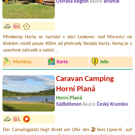
Ostrava Region
Bezirk
Bruntál
Minikemp Harta se nachází v obci Leskovec nad Moravicí na
klidném místě pouze 400m od přehrady Slezská Harta. Kemp je v
uzavřené zahradě a nabízí ..
Merkbox
Karte
Info
Caravan Camping
Horní Planá
Horní Planá
Südböhmen
Bezirk
Český Krumlov
Der Campingplatz liegt direkt am Ufer des 🏖️Sees Lipno⛵, auf