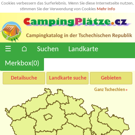
Cookies verbessern das Surferlebnis. Wenn Sie diese Internetseite nutzen,
stimmen Sie der Verwendung von Cookies
Mehr Info
☰
⌂
Suchen
Landkarte
Merkbox(
0
)
Detailsuche
Landkarte suche
Gebieten
Ganz Tschechien
»