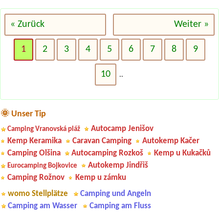
« Zurück
Weiter »
1
2
3
4
5
6
7
8
9
10
..
🌞 Unser Tip
Autocamp Jenišov
Camping Vranovská pláž
Kemp Keramika
Caravan Camping
Autokemp Kačer
Camping Olšina
Autocamping Rozkoš
Kemp u Kukačků
Autokemp Jindřiš
Eurocamping Bojkovice
Camping Rožnov
Kemp u zámku
womo Stellplätze
Camping und Angeln
Camping am Wasser
Camping am Fluss