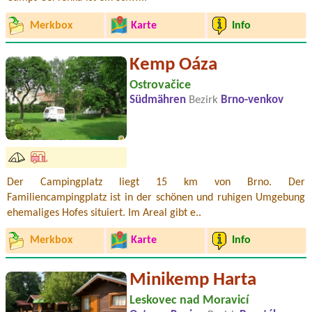
Merkbox
Karte
Info
Kemp Oáza
Ostrovačice
Südmähren
Bezirk
Brno-venkov
Der Campingplatz liegt 15 km von Brno. Der
Familiencampingplatz ist in der schönen und ruhigen Umgebung
ehemaliges Hofes situiert. Im Areal gibt e..
Merkbox
Karte
Info
Minikemp Harta
Leskovec nad Moravicí