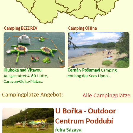
Camping BEZDREV
Camping Olšina
Hluboká nad Vltavou
Černá v Pošumaví
Camping
Ausgestattet 4-6B Hütte,
entlang des Sees Lipno..
Caravan+Zelte-Plätze..
Campingplätze Angebot:
Alle Campingplätze
U Bořka - Outdoor
Centrum Poddubí
řeka Sázava