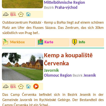
Mittelböhmische Region
Bezirk
Praha-východ
Outdoorzentrum Poddubí - Kemp u Bořka liegt auf einem schönen
Platz am Ufer des Flusses Sázava. Das Zentrum, das sich 30km
südöstlich von Prag bef..
Merkbox
Karte
Info
Kemp a koupaliště
Červenka
Javorník
Olomouc Region
Bezirk
Jeseník
Das Camp Ćervenka befindet sich in Bezirk Jeseník in der
Gemeinde Javorník im Rychlebské Gebirge. Der Bestandteil des
Camps Ćervenka ist ein Schwi..