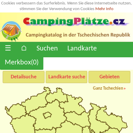
Cookies verbessern das Surferlebnis. Wenn Sie diese Internetseite nutzen,
stimmen Sie der Verwendung von Cookies
Mehr Info
☰
⌂
Suchen
Landkarte
Merkbox(
0
)
Detailsuche
Landkarte suche
Gebieten
Ganz Tschechien
»