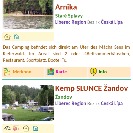
Arnika
Staré Splavy
Liberec Region
Bezirk
Česká Lípa
Das Camping befindet sich direkt am Ufer des Mácha Sees im
Kieferwald. Im Areal sind 2 oder 4Bettsommerhäuschen,
Restaurant, Sportplatz, Boote, Tr..
Merkbox
Karte
Info
Kemp SLUNCE Žandov
Žandov
Liberec Region
Bezirk
Česká Lípa