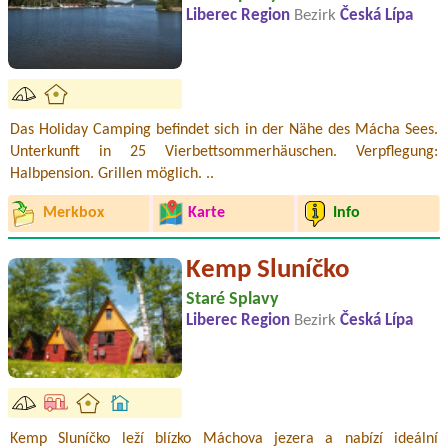
Liberec Region
Bezirk
Česká Lípa
Das Holiday Camping befindet sich in der Nähe des Mácha Sees.
Unterkunft in 25 Vierbettsommerhäuschen. Verpflegung:
Halbpension. Grillen möglich. ..
Merkbox
Karte
Info
Kemp Sluníčko
Staré Splavy
Liberec Region
Bezirk
Česká Lípa
Kemp Sluníčko leží blízko Máchova jezera a nabízí ideální