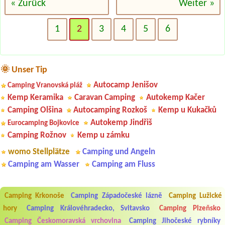
« Zurück
Weiter »
1
2
3
4
5
6
🌞 Unser Tip
Autocamp Jenišov
Camping Vranovská pláž
Kemp Keramika
Caravan Camping
Autokemp Kačer
Camping Olšina
Autocamping Rozkoš
Kemp u Kukačků
Autokemp Jindřiš
Eurocamping Bojkovice
Camping Rožnov
Kemp u zámku
womo Stellplätze
Camping und Angeln
Camping am Wasser
Camping am Fluss
Camping Krkonoše
Camping Západočeské lázně
Camping Lužické
hory
Camping Královéhradecko, Svitavsko
Camping Plzeňsko
Aneta Melicharová
***
Byli jsme zde v týdnu od 25.7. do 1.8. 2026. Kemp jako takový je pěkný.
Camping Českomoravská vrchovina
Camping Jihočeské rybníky