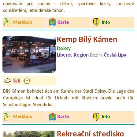
ubytování pro rodiny s dětmi, sportovní kurzy, sportovní
soustředění, letní dětské tábor..
Merkbox
Karte
Info
Kemp Bílý Kámen
Doksy
Liberec Region
Bezirk
Česká Lípa
Bílý Kámen befindet sich am Rande der Stadt Doksy. Die Lage des
Campings ist ideal für Urlaub mit Kindern, sowie auch für
Schulausflüge. Abends kö..
Merkbox
Karte
Info
Rekreační středisko