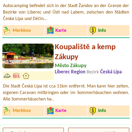
Autocamping befindet sich in der Stadt Žandov an der Grenze der
Bezirke von Liberec und Ústí nad Labem, zwischen den Städten
Česká Lípa und Děčín...
Merkbox
Karte
Info
Koupaliště a kemp
Zákupy
Město Zákupy
Liberec Region
Bezirk
Česká Lípa
Die Stadt Česká Lípa ist cca 11km entfernt. Man kann hier zelten,
eigenen Caravan mitbringen oder im Sommerhäuschen wohnen.
Alle Sommerhäuschen ha..
Merkbox
Karte
Info