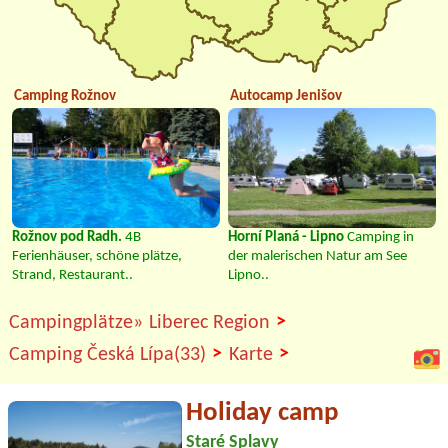
Camping Rožnov
Autocamp Jenišov
Rožnov pod Radh.
4B
Horní Planá - Lipno
Camping in
Ferienhäuser, schöne plätze,
der malerischen Natur am See
Strand, Restaurant..
Lipno..
>
Campingplätze»
Liberec Region
>
>
Camping Česká Lípa(33)
Karte
Holiday camp
Staré Splavy