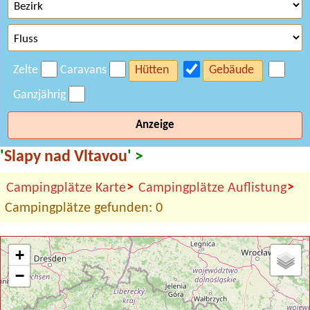
Zelte
Caravans
Hütten
Gebäude
Ganzjährig
Anzeige
'
Slapy nad Vltavou
' >
>
>
Campingplätze Karte
Campingplätze Auflistung
Campingplätze gefunden: 0
+
−