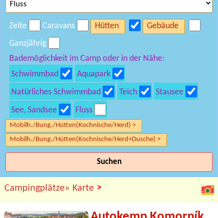
Zelte
Caravans
Hütten
Gebäude
Ganzjährig
Bademöglichkeit im Camp oder in der Nähe:
Schwimmbad
Aquapark
Natürliches Schwimmbad
Teich
Stausee
See, Sandsee
Fluss
Mobilh./Bung./Hütten(Kochnische/Herd) >
Mobilh./Bung./Hütten(Kochnische/Herd+Dusche) >
Suchen
>
Campingplätze»
Karte
Autokemp Komorník