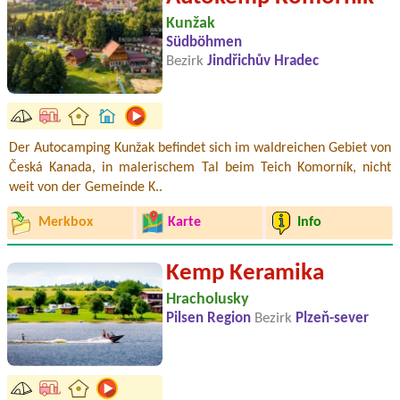
Kunžak
Südböhmen
Bezirk
Jindřichův Hradec
Der Autocamping Kunžak befindet sich im waldreichen Gebiet von
Česká Kanada, in malerischem Tal beim Teich Komorník, nicht
weit von der Gemeinde K..
Merkbox
Karte
Info
Kemp Keramika
Hracholusky
Pilsen Region
Bezirk
Plzeň-sever