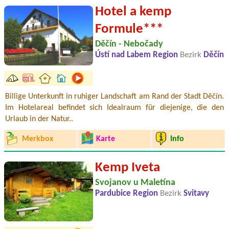
Hotel a kemp
Formule***
Děčín - Nebočady
Ústí nad Labem Region
Bezirk
Děčín
Billige Unterkunft in ruhiger Landschaft am Rand der Stadt Děčín.
Im Hotelareal befindet sich Idealraum für diejenige, die den
Urlaub in der Natur..
Merkbox
Karte
Info
Kemp Iveta
Svojanov u Maletína
Pardubice Region
Bezirk
Svitavy