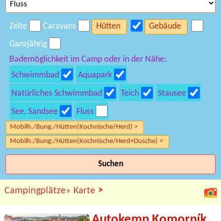
Zelte
Caravans
Hütten
Gebäude
Ganzjährig
Bademöglichkeit im Camp oder in der Nähe:
Schwimmbad
Aquapark
Natürliches Schwimmbad
Teich
Stausee
See, Sandsee
Fluss
Mobilh./Bung./Hütten(Kochnische/Herd) >
Mobilh./Bung./Hütten(Kochnische/Herd+Dusche) >
Suchen
>
Campingplätze»
Karte
Autokemp Komorník