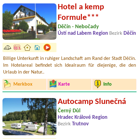
Hotel a kemp
Formule***
Děčín - Nebočady
Ústí nad Labem Region
Bezirk
Děčín
Billige Unterkunft in ruhiger Landschaft am Rand der Stadt Děčín.
Im Hotelareal befindet sich Idealraum für diejenige, die den
Urlaub in der Natur..
Merkbox
Karte
Info
Autocamp Slunečná
Černý Důl
Hradec Králové Region
Bezirk
Trutnov