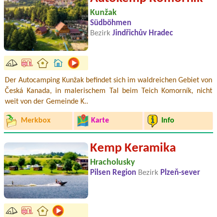
Kunžak
Südböhmen
Bezirk
Jindřichův Hradec
Der Autocamping Kunžak befindet sich im waldreichen Gebiet von
Česká Kanada, in malerischem Tal beim Teich Komorník, nicht
weit von der Gemeinde K..
Merkbox
Karte
Info
Kemp Keramika
Hracholusky
Pilsen Region
Bezirk
Plzeň-sever