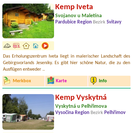
Kemp Iveta
Svojanov u Maletína
Pardubice Region
Bezirk
Svitavy
Das Erholungszentrum Iveta liegt in malerischer Landschaft des
Gebirgsvorlands Jeseníky. Es gibt hier schöne Natur, die zu den
Ausflügen entweder ..
Merkbox
Karte
Info
Kemp Vyskytná
Vyskytná u Pelhřimova
Vysočina Region
Bezirk
Pelhřimov