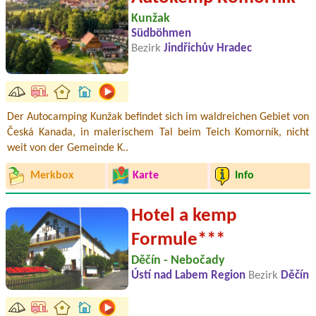
Kunžak
Südböhmen
Bezirk
Jindřichův Hradec
Der Autocamping Kunžak befindet sich im waldreichen Gebiet von
Česká Kanada, in malerischem Tal beim Teich Komorník, nicht
weit von der Gemeinde K..
Merkbox
Karte
Info
Hotel a kemp
Formule***
Děčín - Nebočady
Ústí nad Labem Region
Bezirk
Děčín