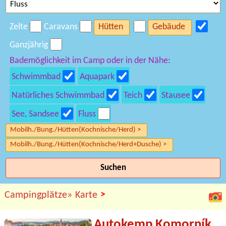
Zelte
Caravans
Hütten
Gebäude
Ganzjährig
Bademöglichkeit im Camp oder in der Nähe:
Schwimmbad
Aquapark
Natürliches Schwimmbad
Teich
Stausee
See, Sandsee
Fluss
Mobilh./Bung./Hütten(Kochnische/Herd) >
Mobilh./Bung./Hütten(Kochnische/Herd+Dusche) >
Suchen
>
Campingplätze»
Karte
Autokemp Komorník