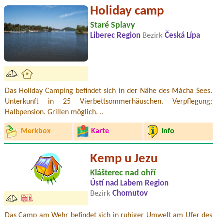
Holiday camp
Staré Splavy
Liberec Region
Bezirk
Česká Lípa
Das Holiday Camping befindet sich in der Nähe des Mácha Sees.
Unterkunft in 25 Vierbettsommerhäuschen. Verpflegung:
Halbpension. Grillen möglich. ..
Merkbox
Karte
Info
Kemp u Jezu
Klášterec nad ohří
Ústí nad Labem Region
Bezirk
Chomutov
Das Camp am Wehr befindet sich in ruhiger Umwelt am Ufer des