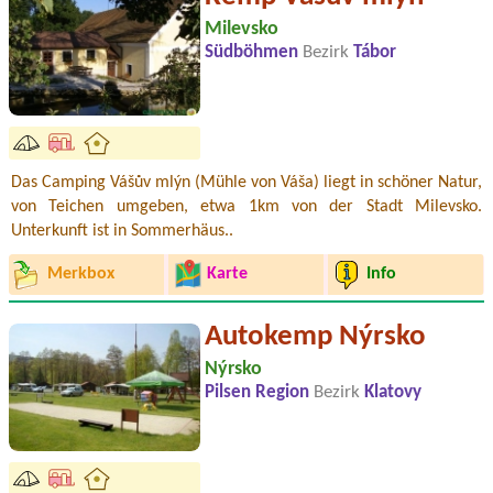
Milevsko
Südböhmen
Bezirk
Tábor
Das Camping Vášův mlýn (Mühle von Váša) liegt in schöner Natur,
von Teichen umgeben, etwa 1km von der Stadt Milevsko.
Unterkunft ist in Sommerhäus..
Merkbox
Karte
Info
Autokemp Nýrsko
Nýrsko
Pilsen Region
Bezirk
Klatovy