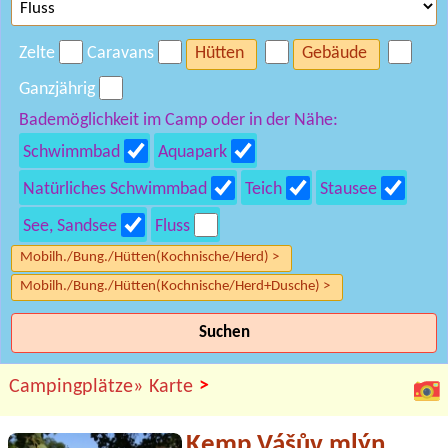
Zelte
Caravans
Hütten
Gebäude
Ganzjährig
Bademöglichkeit im Camp oder in der Nähe:
Schwimmbad
Aquapark
Natürliches Schwimmbad
Teich
Stausee
See, Sandsee
Fluss
Mobilh./Bung./Hütten(Kochnische/Herd) >
Mobilh./Bung./Hütten(Kochnische/Herd+Dusche) >
Suchen
>
Campingplätze»
Karte
Kemp Vášův mlýn