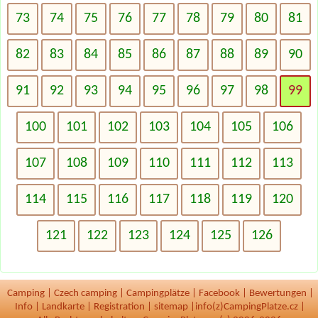
73
74
75
76
77
78
79
80
81
82
83
84
85
86
87
88
89
90
91
92
93
94
95
96
97
98
99
100
101
102
103
104
105
106
107
108
109
110
111
112
113
114
115
116
117
118
119
120
121
122
123
124
125
126
Camping
|
Czech camping
|
Campingplätze
|
Facebook
|
Bewertungen
|
Info
|
Landkarte
|
Registration
|
sitemap
|
info(z)CampingPlatze.cz |