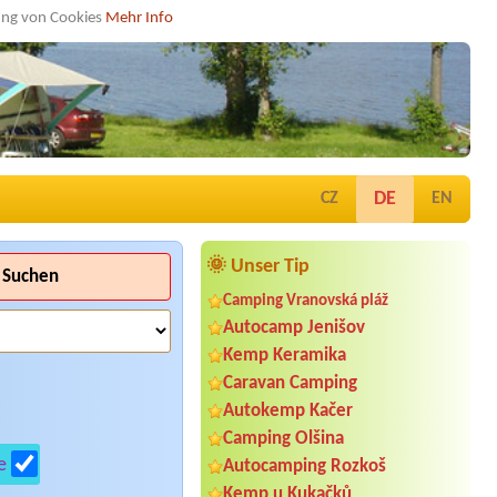
dung von Cookies
Mehr Info
DE
CZ
EN
🌞 Unser Tip
Suchen
Camping Vranovská pláž
Autocamp Jenišov
Kemp Keramika
Caravan Camping
Autokemp Kačer
Camping Olšina
e
Autocamping Rozkoš
Kemp u Kukačků