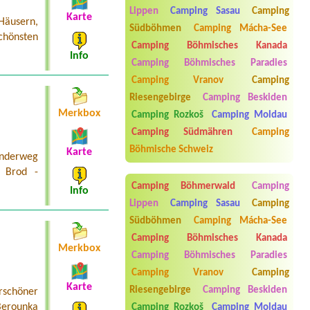
Lippen
Camping Sasau
Camping
Termin ab 2026-08-07 |
Autocamp
Karte
Häusern,
Erika
Südböhmen
Camping Mácha-See
chönsten
Camping Böhmisches Kanada
Termin ab 2026-07-26 |
Autokemp U
Info
Kosů
Camping Böhmisches Paradies
Camping Vranov
Camping
Termin ab 2026-08-07 |
Kemp Úbislav
- Ádova chatová osada
Riesengebirge
Camping Beskiden
Prosím chatku s WC
Merkbox
Camping Rozkoš
Camping Moldau
Termin ab 2026-08-19 |
Camp Vřesná
Camping Südmähren
Camping
1x Zelt und 2 Personen
Böhmische Schweiz
Karte
anderweg
ý Brod -
Camping Böhmerwald
Camping
Info
Lippen
Camping Sasau
Camping
Südböhmen
Camping Mácha-See
Camping Böhmisches Kanada
Merkbox
Camping Böhmisches Paradies
Camping Vranov
Camping
Karte
Riesengebirge
Camping Beskiden
rschöner
Aneta Melicharová
***
Berounka
Camping Rozkoš
Camping Moldau