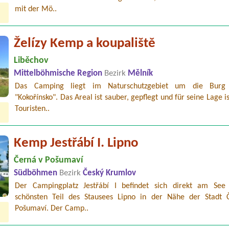
mit der Mö..
Želízy Kemp a koupaliště
Liběchov
Mittelböhmische Region
Bezirk
Mělník
Das Camping liegt im Naturschutzgebiet um die Burg 
"Kokořínsko". Das Areal ist sauber, gepflegt und für seine Lage is
Touristen..
Kemp Jestřábí I. Lipno
Černá v Pošumaví
Südböhmen
Bezirk
Český Krumlov
Der Campingplatz Jestřábí I befindet sich direkt am Se
schönsten Teil des Stausees Lipno in der Nähe der Stadt 
Pošumaví. Der Camp..