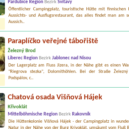
Pardubice Region
Bezirk
Svitavy
Öffentlicher Campingplatz, touristische Hütte mit finnischen 
Aussichts- und Ausflugsrestaurant, das alles findet man am s
Aussich..
Paraplíčko veřejné tábořiště
Železný Brod
Liberec Region
Bezirk
Jablonec nad Nisou
Der Lagerplatz am Fluss Jizera, in der Nähe gibt es einen W
"Riegrova stezka", Dolomithöhlen. Bei der Straße Železn
Podspálov, c..
Chatová osada Višňová Hájek
Křivoklát
Mittelböhmische Region
Bezirk
Rakovník
Die Hüttenkolonie Višňová Hájek - der Campingplatz in wunde
Natur in der Nähe von der Burg Krivoklát, umsäumt vom Fluß 