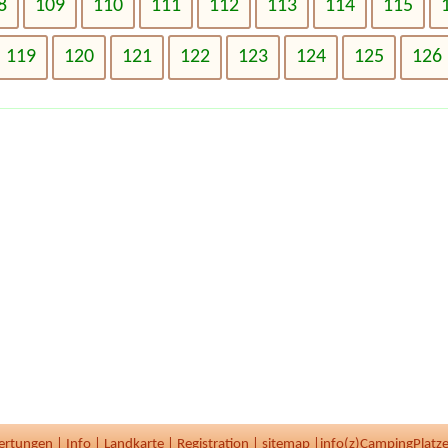
8
109
110
111
112
113
114
115
119
120
121
122
123
124
125
126
ertungen
|
Info
|
Landkarte
|
Registration
|
sitemap
|
info(z)CampingPlatze