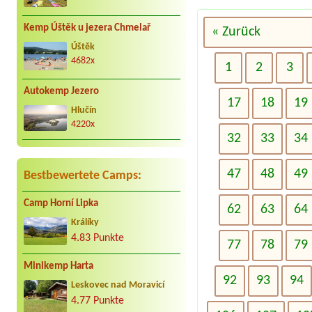
Kemp Úštěk u jezera Chmelař
« Zurück
Úštěk
4682x
1
2
3
Autokemp Jezero
17
18
19
Hlučín
4220x
32
33
34
47
48
49
Bestbewertete Camps:
Camp Horní Lipka
62
63
64
Králíky
4.83 Punkte
77
78
79
Minikemp Harta
92
93
94
Leskovec nad Moravicí
4.77 Punkte