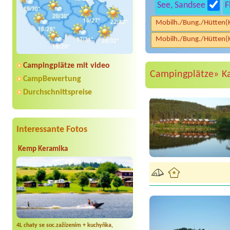
See, Sandsee
F
Mobilh./Bung./Hütten(
Mobilh./Bung./Hütten(
Campingplätze mit video
Campingplätze»
K
CampBewertung
Durchschnittspreise
Interessante Fotos
Kemp Keramika
4L chaty se soc.zažízením + kuchyňka,