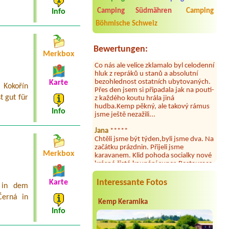
Byli jsme zde v týdnu od 25.7. do 1.8.
2026. Kemp jako takový je pěkný. V
Camping Südmähren
Camping
Info
umývárně i na WC bylo vždy čisto,
Böhmische Schweiz
doplněný papír i utěrky, což při
množství návštěvníků není
samozřejmost. V kempu je obchod a
Bewertungen:
restaurace, kebab a další občerstvení.
Merkbox
Co nás ale velice zklamalo byl celodenní
hluk z repráků u stanů a absolutní
bezohlednost ostatních ubytovaných.
Přes den jsem si připadala jak na pouti-
Karte
Kokořín
z každého koutu hrála jiná
t gut für
hudba.Kemp pěkný, ale takový rámus
jsme ještě nezažili...
Info
Jana
*****
Chtěli jsme být týden,byli jsme dva. Na
začátku prázdnin. Přijeli jsme
karavanem. Klid pohoda socialky nové
Merkbox
krásné čisté,koupání super. Restaurace
s jídlem, a dobrým jídlem za slušnou
cenu na dosah, a spoustu možností na
výlety. Veškerý personál se choval
Interessante Fotos
Karte
e in dem
slušně mile. Nám se v kempu líbilo.
Černá in
Kemp Keramika
Aneta Janíčková
*****
Info
Byli jsme zde s dětmi na 5 nocí,
výborné vybavení kempu, čisto všude.