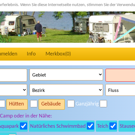
urferlebnis. Wenn Sie diese Internetseite nutzen, stimmen Sie der Verwen
nmelden
Info
Merkbox(
0
)
Hütten
Gebäude
Ganzjährig
 Camp oder in der Nähe:
Aquapark
Natürliches Schwimmbad
Teich
Stause