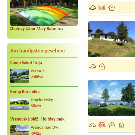
Chatový tábor Malý Ratmírov
Am häufigsten gesehen:
Camp Sokol Troja
Praha 7
20889x
Kemp Keramika
Hracholusky
5803x
Vranovská pláž - Holiday park
Vranov nad Dyjí
4942x