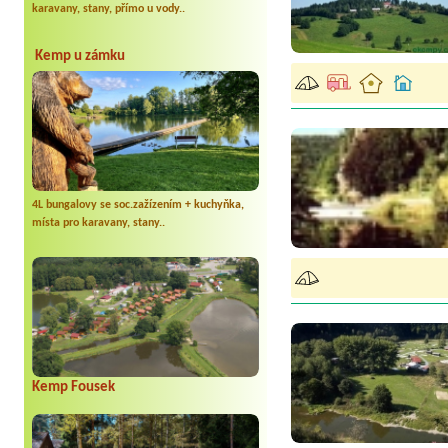
karavany, stany, přímo u vody..
Kemp u zámku
4L bungalovy se soc.zažízením + kuchyňka,
místa pro karavany, stany..
Kemp Fousek