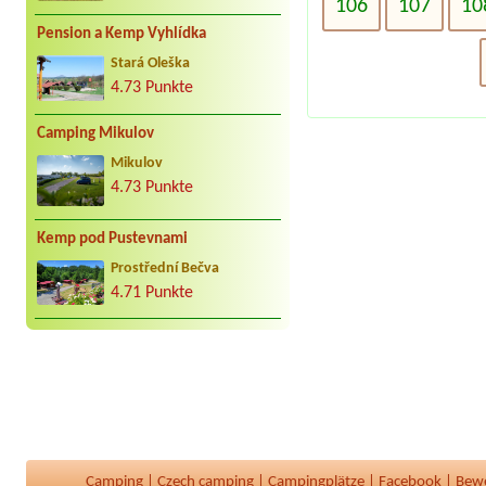
106
107
10
Pension a Kemp Vyhlídka
Stará Oleška
4.73 Punkte
Camping Mikulov
Mikulov
4.73 Punkte
Kemp pod Pustevnami
Prostřední Bečva
4.71 Punkte
Camping
|
Czech camping
|
Campingplätze
|
Facebook
|
Bew