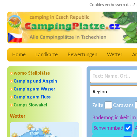
Cookies verbessern das S
Home
Landkarte
Bewertungen
Wetter
A
womo Stellplätze
Camping und Angeln
Camping am Wasser
Camping am Fluss
Camps Slowakei
Zelte
Caravans
Wetter
Bademöglichkeit im
Schwimmbad