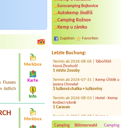
Eurocamping Bojkovice
Autokemp Jindřiš
Camping Rožnov
Termin ab 2026-07-24 |
Kemp Yacht
Club Dyje
Kemp u zámku
1 místo u vody(vlastní karavan)+2
osoby+1 pes
Zugeben
Favoriten
Termin ab 2026-08-08 |
Camp Borný
3l chatka 3 osoby
Letzte Buchung:
Termin ab 2026-08-06 |
Tábořiště
Nová Živohošť
Merkbox
1 misto 2osoby
Termin ab 2026-07-31 |
Kemp Úštěk u
jezera Chmelař
Karte
 Flusses
3 lužková chatka + lužkoviny
 östlich
Termin ab 2026-08-03 |
Hotel - Kemp
Info
Knížecí rybník
1 Caravan
VRCH
Termin ab 2026-08-08 |
Kemp a
koupaliště Michal
Merkbox
1 místo pro stan-3 osoby,1 místo pro
auto
Camping Böhmerwald
Camping