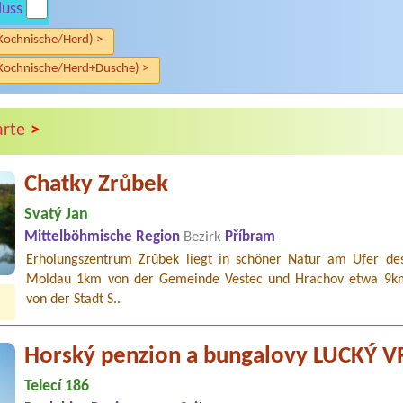
luss
Kochnische/Herd) >
Kochnische/Herd+Dusche) >
>
arte
Chatky Zrůbek
Svatý Jan
Mittelböhmische Region
Bezirk
Příbram
Erholungszentrum Zrůbek liegt in schöner Natur am Ufer des
Moldau 1km von der Gemeinde Vestec und Hrachov etwa 9km
von der Stadt S..
Horský penzion a bungalovy LUCKÝ 
Telecí 186