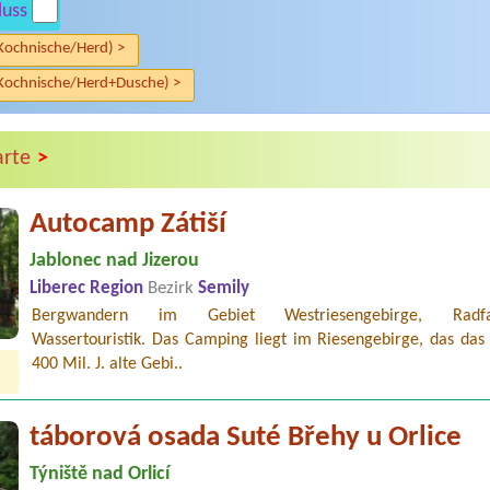
luss
Kochnische/Herd) >
Kochnische/Herd+Dusche) >
>
arte
Autocamp Zátiší
Jablonec nad Jizerou
Liberec Region
Bezirk
Semily
Bergwandern im Gebiet Westriesengebirge, Radfah
Wassertouristik. Das Camping liegt im Riesengebirge, das das 
400 Mil. J. alte Gebi..
táborová osada Suté Břehy u Orlice
Týniště nad Orlicí