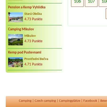
106
107
10
Pension a Kemp Vyhlídka
Stará Oleška
4.73 Punkte
Camping Mikulov
Mikulov
4.73 Punkte
Kemp pod Pustevnami
Prostřední Bečva
4.71 Punkte
Camping
|
Czech camping
|
Campingplätze
|
Facebook
|
Bew