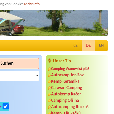
dung von Cookies
Mehr Info
DE
CZ
EN
🌞 Unser Tip
Suchen
Camping Vranovská pláž
Autocamp Jenišov
Kemp Keramika
Caravan Camping
Autokemp Kačer
Camping Olšina
e
Autocamping Rozkoš
Kemp u Kukačků