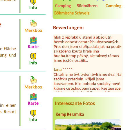
2026. Kemp jako takový je pěkný. V
umývárně i na WC bylo vždy čisto,
Camping Südmähren
Camping
Info
doplněný papír i utěrky, což při
Böhmische Schweiz
množství návštěvníků není
samozřejmost. V kempu je obchod a
e
restaurace, kebab a další občerstvení.
Bewertungen:
Co nás ale velice zklamalo byl celodenní
Merkbox
hluk z repráků u stanů a absolutní
bezohlednost ostatních ubytovaných.
Přes den jsem si připadala jak na pouti-
z každého koutu hrála jiná
Karte
ie Fläche
hudba.Kemp pěkný, ale takový rámus
lung und
jsme ještě nezažili...
Info
Jana
*****
Chtěli jsme být týden,byli jsme dva. Na
začátku prázdnin. Přijeli jsme
karavanem. Klid pohoda socialky nové
krásné čisté,koupání super. Restaurace
Merkbox
s jídlem, a dobrým jídlem za slušnou
cenu na dosah, a spoustu možností na
výlety. Veškerý personál se choval
slušně mile. Nám se v kempu líbilo.
Interessante Fotos
Karte
in einer
Aneta Janíčková
*****
s Resort
Kemp Keramika
Byli jsme zde s dětmi na 5 nocí,
Info
výborné vybavení kempu, čisto všude.
Výborná káva, mošt i víno a další.Milí