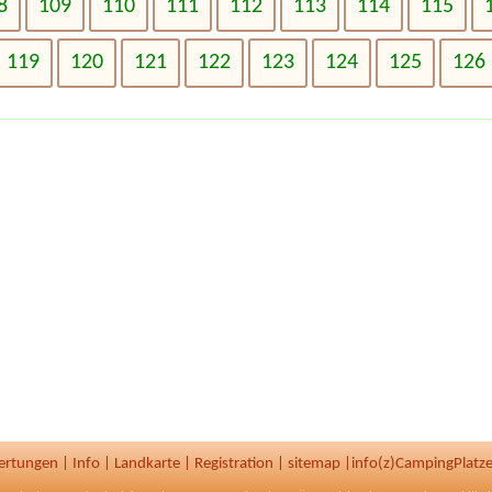
8
109
110
111
112
113
114
115
119
120
121
122
123
124
125
126
ertungen
|
Info
|
Landkarte
|
Registration
|
sitemap
|
info(z)CampingPlatze