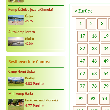
Kemp Úštěk u jezera Chmelař
« Zurück
Úštěk
4682x
1
2
3
Autokemp Jezero
17
18
19
Hlučín
4220x
32
33
34
47
48
49
Bestbewertete Camps:
Camp Horní Lipka
62
63
64
Králíky
4.83 Punkte
77
78
79
Minikemp Harta
92
93
94
Leskovec nad Moravicí
4.77 Punkte