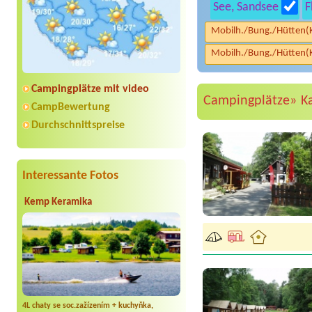
See, Sandsee
F
Mobilh./Bung./Hütten(
Mobilh./Bung./Hütten(
Campingplätze mit video
Campingplätze»
K
CampBewertung
Durchschnittspreise
Interessante Fotos
Kemp Keramika
4L chaty se soc.zažízením + kuchyňka,