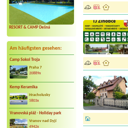
RESORT & CAMP Dešná
Am häufigsten gesehen:
Camp Sokol Troja
Praha 7
20889x
Kemp Keramika
Hracholusky
5803x
Vranovská pláž - Holiday park
Vranov nad Dyjí
4942x