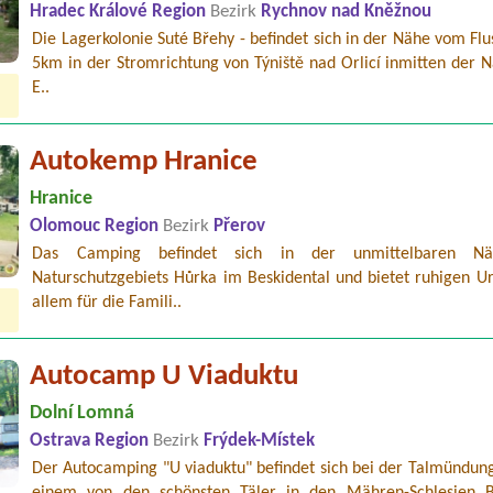
Hradec Králové Region
Bezirk
Rychnov nad Kněžnou
Die Lagerkolonie Suté Břehy - befindet sich in der Nähe vom Flu
5km in der Stromrichtung von Týniště nad Orlicí inmitten der N
E..
Autokemp Hranice
Hranice
Olomouc Region
Bezirk
Přerov
Das Camping befindet sich in der unmittelbaren N
Naturschutzgebiets Hůrka im Beskidental und bietet ruhigen Ur
allem für die Famili..
Autocamp U Viaduktu
Dolní Lomná
Ostrava Region
Bezirk
Frýdek-Místek
Der Autocamping "U viaduktu" befindet sich bei der Talmündun
einem von den schönsten Täler in den Mähren-Schlesien B