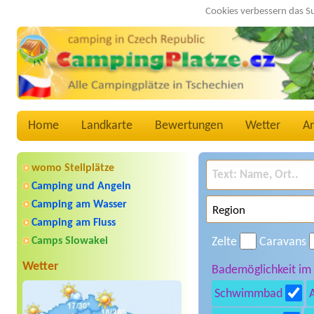
Cookies verbessern das S
Home
Landkarte
Bewertungen
Wetter
A
womo Stellplätze
Camping und Angeln
Camping am Wasser
Camping am Fluss
Camps Slowakei
Zelte
Caravans
Wetter
Bademöglichkeit im
Schwimmbad