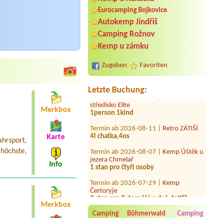
Eurocamping Bojkovice
Autokemp Jindřiš
Termin ab 2026-07-30 |
Autokemp
Camping Rožnov
Bílina Kyselka
YesYes0
Kemp u zámku
Termin ab 2026-07-28 |
Kemp
Zugeben
Favoriten
Sluníčko
1stan pro 3 lidi
Letzte Buchung:
Termin ab 2026-08-04 |
Rekreační
středisko Elite
1person 1kind
Merkbox
Termin ab 2026-08-11 |
Retro ZÁTIŠÍ
4l chatka,4os
Karte
rsport,
Termin ab 2026-08-07 |
Kemp Úštěk u
höchste,
jezera Chmelař
1 stan pro čtyři osoby
Info
Termin ab 2026-07-29 |
Kemp
Čertoryje
2 stan pro 2 dospělé a dvě detiEl
pripojka
Merkbox
Camping Böhmerwald
Camping
Termin ab 2026-07-31 |
Chatová