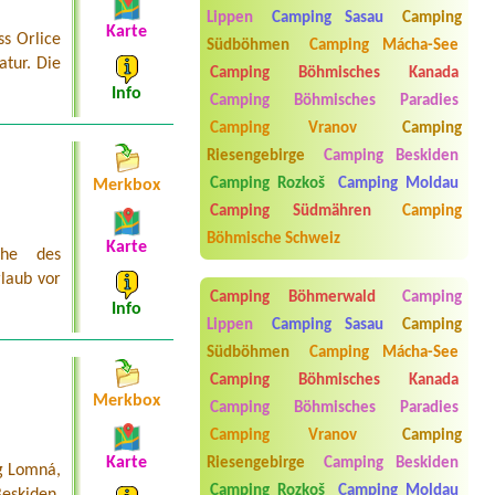
osada Olešná
Lippen
Camping Sasau
Camping
2l2l
Karte
ss Orlice
Südböhmen
Camping Mácha-See
Termin ab 2026-07-29 |
Autokemp
atur. Die
Camping Böhmisches Kanada
Babylon
Info
1x stellplatz mit EL
Camping Böhmisches Paradies
Camping Vranov
Camping
Termin ab 2026-08-08 |
EUROCAMP
BARBORA
Riesengebirge
Camping Beskiden
Camping Rozkoš
Camping Moldau
Merkbox
Termin ab 2026-08-13 |
Rekreační
Středisko Skleníky
Camping Südmähren
Camping
1xtend place1xplace for car ,2
persons
Böhmische Schweiz
Karte
ähe des
laub vor
Camping Böhmerwald
Camping
Info
Lippen
Camping Sasau
Camping
Südböhmen
Camping Mácha-See
Camping Böhmisches Kanada
Merkbox
Camping Böhmisches Paradies
Camping Vranov
Camping
Aneta Melicharová
***
Karte
Riesengebirge
Camping Beskiden
g Lomná,
Byli jsme zde v týdnu od 25.7. do 1.8.
Camping Rozkoš
Camping Moldau
eskiden.