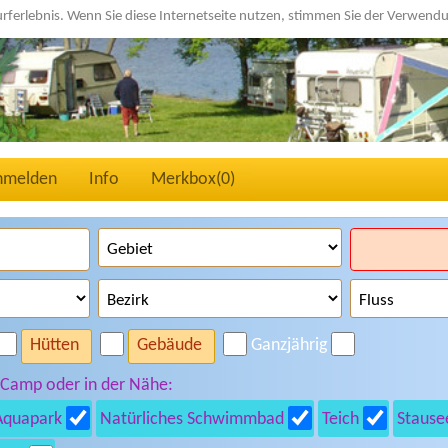
urferlebnis. Wenn Sie diese Internetseite nutzen, stimmen Sie der Verwen
nmelden
Info
Merkbox(
0
)
Hütten
Gebäude
Ganzjährig
 Camp oder in der Nähe:
Aquapark
Natürliches Schwimmbad
Teich
Stause