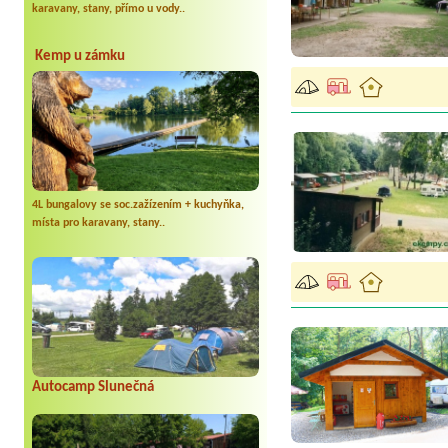
karavany, stany, přímo u vody..
Kemp u zámku
4L bungalovy se soc.zažízením + kuchyňka,
místa pro karavany, stany..
Autocamp Slunečná