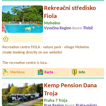
Rekreační středisko
Fiola
Mohelno
Vysočina Region
Bezirk
Třebíč
Recreation centre FIOLA - nature park - village Mohelno
(make booking directly on our website)
The recreation centre is loca..
Merkbox
Karte
Info
Kemp Pension Dana
Troja
Praha 7 Troja
Prag Region
Bezirk
Praha-město