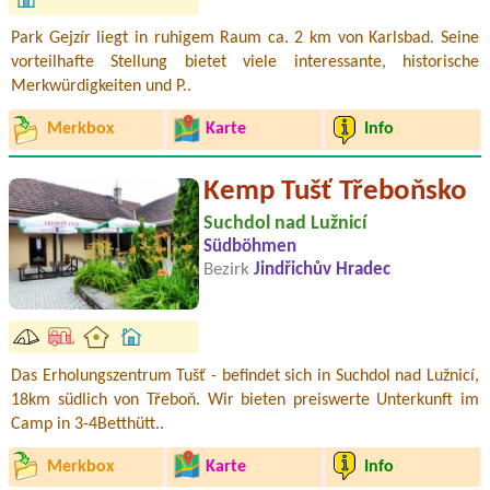
Park Gejzír liegt in ruhigem Raum ca. 2 km von Karlsbad. Seine
vorteilhafte Stellung bietet viele interessante, historische
Merkwürdigkeiten und P..
Merkbox
Karte
Info
Kemp Tušť Třeboňsko
Suchdol nad Lužnicí
Südböhmen
Bezirk
Jindřichův Hradec
Das Erholungszentrum Tušť - befindet sich in Suchdol nad Lužnicí,
18km südlich von Třeboň. Wir bieten preiswerte Unterkunft im
Camp in 3-4Betthütt..
Merkbox
Karte
Info