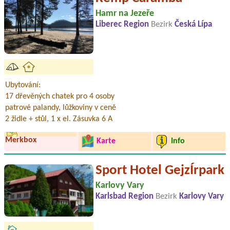
Hamr na Jezeře
Liberec Region
Bezirk
Česká Lípa
Ubytování:
17 dřevěných chatek pro 4 osoby
patrové palandy, lůžkoviny v ceně
2 židle + stůl, 1 x el. Zásuvka 6 A
Merkbox
Karte
Info
Sport Hotel GejzÍrpark
Karlovy Vary
Karlsbad Region
Bezirk
Karlovy Vary