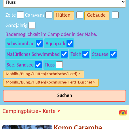
Zelte
Caravans
Hütten
Gebäude
Ganzjährig
Bademöglichkeit im Camp oder in der Nähe:
Schwimmbad
Aquapark
Natürliches Schwimmbad
Teich
Stausee
See, Sandsee
Fluss
Mobilh./Bung./Hütten(Kochnische/Herd) >
Mobilh./Bung./Hütten(Kochnische/Herd+Dusche) >
Suchen
>
Campingplätze»
Karte
Kemp Caramba