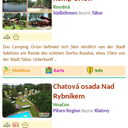
Roudná
Südböhmen
Bezirk
Tábor
Das Camping Orion befindet sich 5km nördlich von der Stadt
Soběslav am Rande des schönen Dorfes Roudná, etwa 15km von
der Stadt Tábor. Unterkunft ..
Merkbox
Karte
Info
Chatová osada Nad
Rybníkem
Hnačov
Pilsen Region
Bezirk
Klatovy