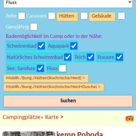
Zelte
Caravans
Hütten
Gebäude
Ganzjährig
Bademöglichkeit im Camp oder in der Nähe:
Schwimmbad
Aquapark
Natürliches Schwimmbad
Teich
Stausee
See, Sandsee
Fluss
Mobilh./Bung./Hütten(Kochnische/Herd) >
Mobilh./Bung./Hütten(Kochnische/Herd+Dusche) >
Suchen
>
Campingplätze»
Karte
kemp Pohoda