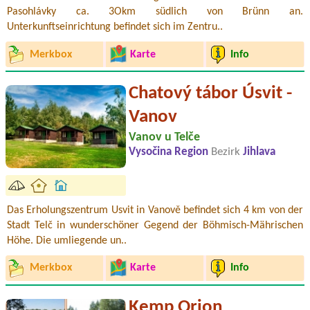
Pasohlávky ca. 3Okm südlich von Brünn an.
Unterkunftseinrichtung befindet sich im Zentru..
Merkbox
Karte
Info
Chatový tábor Úsvit -
Vanov
Vanov u Telče
Vysočina Region
Bezirk
Jihlava
Das Erholungszentrum Usvit in Vanově befindet sich 4 km von der
Stadt Telč in wunderschöner Gegend der Böhmisch-Mährischen
Höhe. Die umliegende un..
Merkbox
Karte
Info
Kemp Orion