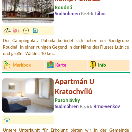
Roudná
Südböhmen
Bezirk
Tábor
Der Campingplatz Pohoda befindet sich neben der Sandgrube
Roudná, in einer ruhigen Gegend in der Nähe des Flusses Lužnice
und großer Wälder. 10 km..
Merkbox
Karte
Info
Apartmán U
Kratochvílů
Pasohlávky
Südmähren
Bezirk
Brno-venkov
Unsere Unterkunft für Erholung bieten wir in der Gemeinde