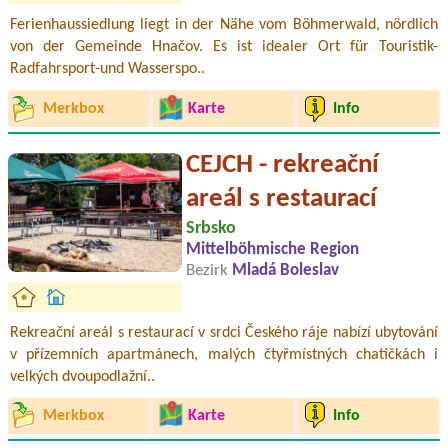
Ferienhaussiedlung liegt in der Nähe vom Böhmerwald, nördlich
von der Gemeinde Hnačov. Es ist idealer Ort für Touristik-
Radfahrsport-und Wasserspo..
Merkbox
Karte
Info
CEJCH - rekreační
areál s restaurací
Srbsko
Mittelböhmische Region
Bezirk
Mladá Boleslav
Rekreační areál s restaurací v srdci Českého ráje nabízí ubytování
v přízemních apartmánech, malých čtyřmístných chatičkách i
velkých dvoupodlažní..
Merkbox
Karte
Info