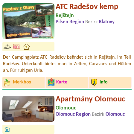
ATC Radešov kemp
Rejštejn
Pilsen Region
Bezirk
Klatovy
Der Campingplatz ATC Radešov befindet sich in Rejštejn, im Teil
Radešov. Unterkunft bietet man in Zelten, Caravans und Hütten
an. Für ruhigen Urla..
Merkbox
Karte
Info
Apartmány Olomouc
Olomouc
Olomouc Region
Bezirk
Olomouc