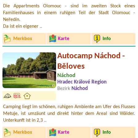
Die Appartments Olomouc - sind im zweiten Stock eines
Familienhauses in einem ruhigen Teil der Stadt Olomouc -
Neředín.
Da ist ein eigener ..
Merkbox
Karte
Info
Autocamp Náchod -
Běloves
Náchod
Hradec Králové Region
Bezirk
Náchod
Camping liegt im schönen, ruhigen Ambiente am Ufer des Flusses
Metuje, ist umzäunt und direkt hinter dem Areal sind Wälder.
Unterkunft ist in 2,3 ..
Merkbox
Karte
Info