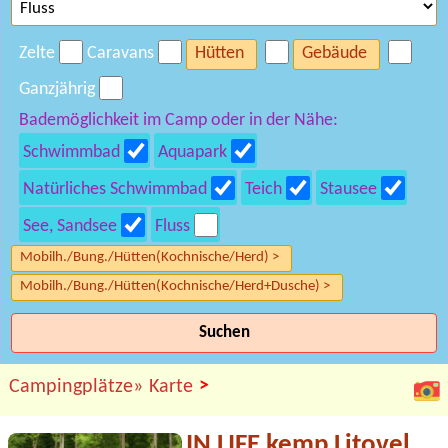
Zelte
Caravans
Hütten
Gebäude
Ganzjährig
Bademöglichkeit im Camp oder in der Nähe:
Schwimmbad
Aquapark
Natürliches Schwimmbad
Teich
Stausee
See, Sandsee
Fluss
Mobilh./Bung./Hütten(Kochnische/Herd) >
Mobilh./Bung./Hütten(Kochnische/Herd+Dusche) >
Suchen
>
Campingplätze»
Karte
IN LIFE kemp Litovel