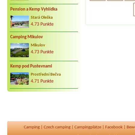
Pension a Kemp Vyhlídka
Stará Oleška
4.73 Punkte
Camping Mikulov
Mikulov
4.73 Punkte
Kemp pod Pustevnami
Prostřední Bečva
4.71 Punkte
Camping
|
Czech camping
|
Campingplätze
|
Facebook
|
Bew