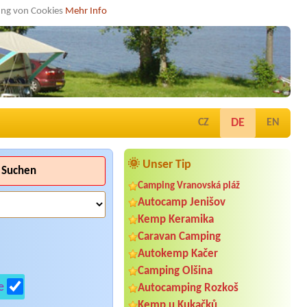
dung von Cookies
Mehr Info
DE
CZ
EN
🌞 Unser Tip
Suchen
Camping Vranovská pláž
Autocamp Jenišov
Kemp Keramika
Caravan Camping
Autokemp Kačer
Camping Olšina
e
Autocamping Rozkoš
Kemp u Kukačků