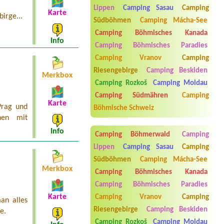
chatky Brněnka
Lippen
Camping Sasau
Camping
Karte
irge...
Südböhmen
Camping Mácha-See
Termin ab 2026-08-01 |
Tábořiště
Nová Živohošť
Camping Böhmisches Kanada
2 osoby a el.pripojka
Info
Camping Böhmisches Paradies
Termin ab 2026-08-06 |
Autokemp
Camping Vranov
Camping
Karlštejn
2 lůžková chatka
Riesengebirge
Camping Beskiden
Merkbox
Camping Rozkoš
Camping Moldau
Termin ab 2026-08-08 |
Ubytovna a
Penzion Slunečnice
Camping Südmähren
Camping
4L chata nebo bungalov, 4 osoby,
Karte
Prag und
Böhmische Schweiz
lůžkoviny
hen mit
Info
Camping Böhmerwald
Camping
Lippen
Camping Sasau
Camping
Südböhmen
Camping Mácha-See
Merkbox
Camping Böhmisches Kanada
Camping Böhmisches Paradies
Karte
Camping Vranov
Camping
an alles
Riesengebirge
Camping Beskiden
Aneta Melicharová
***
e.
Byli jsme zde v týdnu od 25.7. do 1.8.
Camping Rozkoš
Camping Moldau