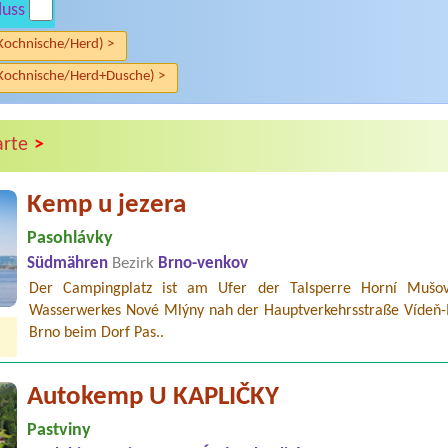
luss
Kochnische/Herd) >
Kochnische/Herd+Dusche) >
>
arte
Kemp u jezera
Pasohlávky
Südmähren
Bezirk
Brno-venkov
Der Campingplatz ist am Ufer der Talsperre Horní Mušo
Wasserwerkes Nové Mlýny nah der Hauptverkehrsstraße Vídeň-
Brno beim Dorf Pas..
Autokemp U KAPLIČKY
Pastviny