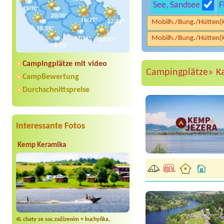
See, Sandsee
F
Mobilh./Bung./Hütten(
Mobilh./Bung./Hütten(
Campingplätze mit video
Campingplätze»
K
CampBewertung
Durchschnittspreise
Interessante Fotos
Kemp Keramika
4L chaty se soc.zažízením + kuchyňka,