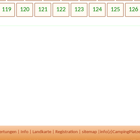
119
120
121
122
123
124
125
126
ertungen
|
Info
|
Landkarte
|
Registration
|
sitemap
|
info(z)CampingPlatze