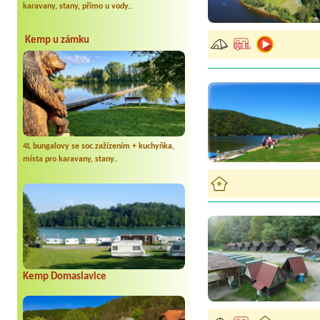
karavany, stany, přímo u vody..
Kemp u zámku
4L bungalovy se soc.zažízením + kuchyňka,
místa pro karavany, stany..
Kemp Domaslavice