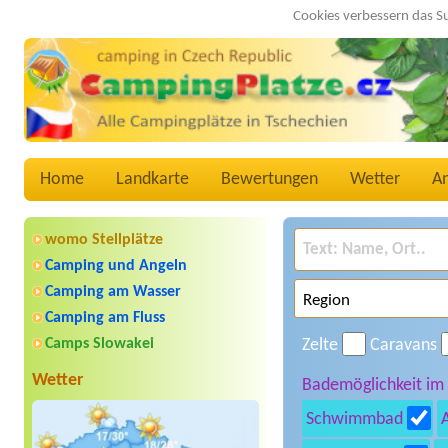
Cookies verbessern das S
Home
Landkarte
Bewertungen
Wetter
A
womo Stellplätze
Camping und Angeln
Camping am Wasser
Camping am Fluss
Camps Slowakei
Zelte
Caravans
Wetter
Bademöglichkeit im
Schwimmbad