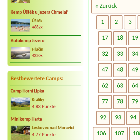
« Zurück
Kemp Úštěk u jezera Chmelař
Úštěk
1
2
3
4682x
17
18
19
Autokemp Jezero
Hlučín
32
33
34
4220x
47
48
49
Bestbewertete Camps:
62
63
64
Camp Horní Lipka
Králíky
77
78
79
4.83 Punkte
92
93
94
Minikemp Harta
Leskovec nad Moravicí
106
107
10
4.77 Punkte