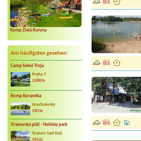
Kemp Zlatá Koruna
Am häufigsten gesehen:
Camp Sokol Troja
Praha 7
20889x
Kemp Keramika
Hracholusky
5803x
Vranovská pláž - Holiday park
Vranov nad Dyjí
4942x