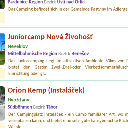
Pardubice Region
Bezirk
Ústí nad Orlicí
Das Camping befindet sich in der Gemeinde Pastviny im Adlergeb
Juniorcamp Nová Živohošť
Neveklov
Mittelböhmische Region
Bezirk
Benešov
Das Juniorcamping liegt im attraktiven Ambiente 60km von 
bietet den Gästen Zwei-,Drei-oder Vierbettsommerhäusc
Einrichtung oder gr..
Orion Kemp (Instaláček)
Hvožďany
Südböhmen
Bezirk
Tábor
Der Campingplatz Instaláček - ein Camp familiärer Art, wo m
vereinbaren kann, und bietet eine sehr gute hausgemachte Küch
Wir sic..