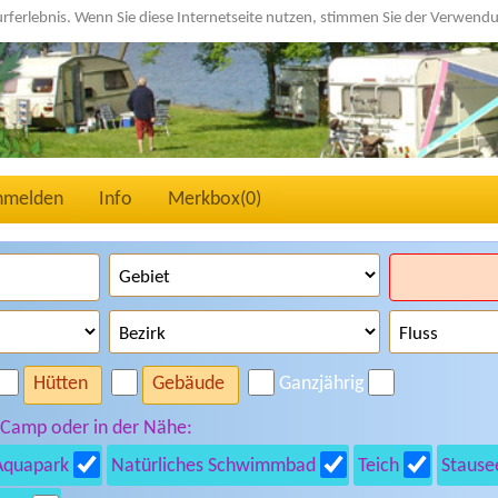
urferlebnis. Wenn Sie diese Internetseite nutzen, stimmen Sie der Verwen
nmelden
Info
Merkbox(
0
)
Hütten
Gebäude
Ganzjährig
 Camp oder in der Nähe:
Aquapark
Natürliches Schwimmbad
Teich
Stause