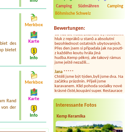
Info
2026. Kemp jako takový je pěkný. V
umývárně i na WC bylo vždy čisto,
Camping Südmähren
Camping
doplněný papír i utěrky, což při
Böhmische Schweiz
množství návštěvníků není
samozřejmost. V kempu je obchod a
restaurace, kebab a další občerstvení.
Merkbox
Bewertungen:
Co nás ale velice zklamalo byl celodenní
hluk z repráků u stanů a absolutní
bezohlednost ostatních ubytovaných.
Karte
biet des
Přes den jsem si připadala jak na pouti-
z každého koutu hrála jiná
p bietet
hudba.Kemp pěkný, ale takový rámus
jsme ještě nezažili...
Info
Jana
*****
Chtěli jsme být týden,byli jsme dva. Na
začátku prázdnin. Přijeli jsme
karavanem. Klid pohoda socialky nové
Merkbox
krásné čisté,koupání super. Restaurace
s jídlem, a dobrým jídlem za slušnou
cenu na dosah, a spoustu možností na
Karte
výlety. Veškerý personál se choval
 am Rand
Interessante Fotos
slušně mile. Nám se v kempu líbilo.
 von der
Aneta Janíčková
*****
Info
Kemp Keramika
Byli jsme zde s dětmi na 5 nocí,
výborné vybavení kempu, čisto všude.
Výborná káva, mošt i víno a další.Milí