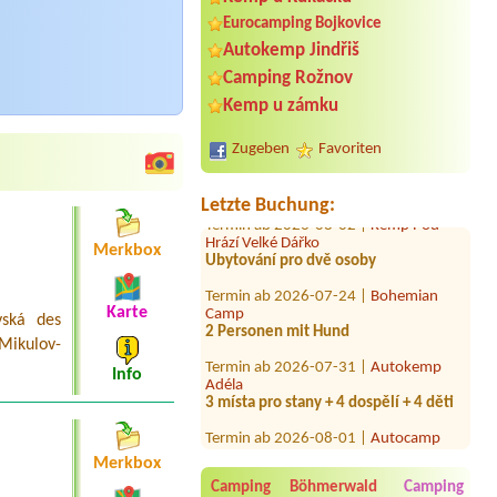
Eurocamping Bojkovice
Autokemp Jindřiš
Termin ab 2026-08-14 |
AUTOKEMP
Camping Rožnov
Liberec
4 lidi
Kemp u zámku
Termin ab 2026-07-31 |
Autokemp
Zugeben
Favoriten
Apollo
3 místa pro stany + 4 dospělí + 4 děti
Letzte Buchung:
Termin ab 2026-08-02 |
Kemp Pod
Hrází Velké Dářko
Ubytování pro dvě osoby
Merkbox
Termin ab 2026-07-24 |
Bohemian
Camp
Karte
2 Personen mit Hund
vská des
Mikulov-
Termin ab 2026-07-31 |
Autokemp
Adéla
Info
3 místa pro stany + 4 dospělí + 4 děti
Termin ab 2026-08-01 |
Autocamp
Ostende
2L chatka
Merkbox
Camping Böhmerwald
Camping
Termin ab 2026-07-23 |
Penzion a