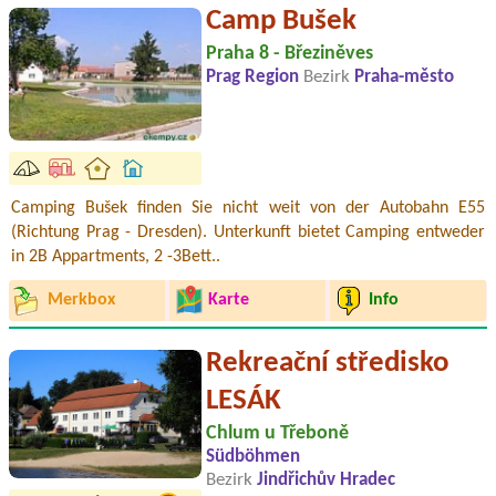
Camp Bušek
Praha 8 - Březiněves
Prag Region
Bezirk
Praha-město
Camping Bušek finden Sie nicht weit von der Autobahn E55
(Richtung Prag - Dresden). Unterkunft bietet Camping entweder
in 2B Appartments, 2 -3Bett..
Merkbox
Karte
Info
Rekreační středisko
LESÁK
Chlum u Třeboně
Südböhmen
Bezirk
Jindřichův Hradec