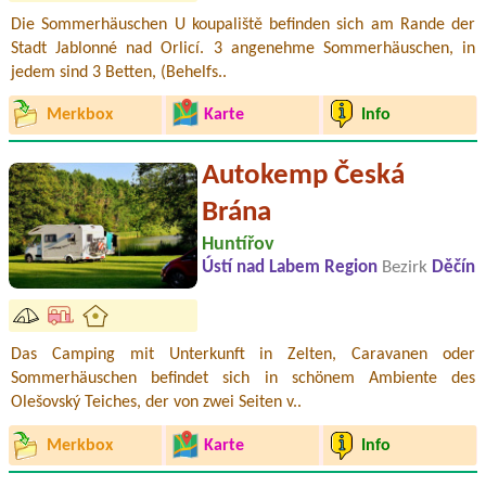
Die Sommerhäuschen U koupaliště befinden sich am Rande der
Stadt Jablonné nad Orlicí. 3 angenehme Sommerhäuschen, in
jedem sind 3 Betten, (Behelfs..
Merkbox
Karte
Info
Autokemp Česká
Brána
Huntířov
Ústí nad Labem Region
Bezirk
Děčín
Das Camping mit Unterkunft in Zelten, Caravanen oder
Sommerhäuschen befindet sich in schönem Ambiente des
Olešovský Teiches, der von zwei Seiten v..
Merkbox
Karte
Info