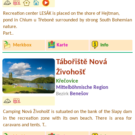
Recreation center LESÁK is placed on the shore of Hejtman,
pond in Chlum u Třeboně surrounded by strong South Bohemian
nature.
Part..
Merkbox
Karte
Info
Tábořiště Nová
Živohošť
Křečovice
Mittelböhmische Region
Bezirk
Benešov
Camping Nová Živohošť is sutuated on the bank of the Slapy dam
in the recreation zone with its own beach. There is area for
caravans and tents. T..