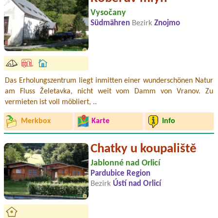
Vysočany
Südmähren
Bezirk
Znojmo
Das Erholungszentrum liegt inmitten einer wunderschönen Natur
am Fluss Želetavka, nicht weit vom Damm von Vranov. Zu
vermieten ist voll möbliert, ..
Merkbox
Karte
Info
Chatky u koupaliště
Jablonné nad Orlicí
Pardubice Region
Bezirk
Ústí nad Orlicí