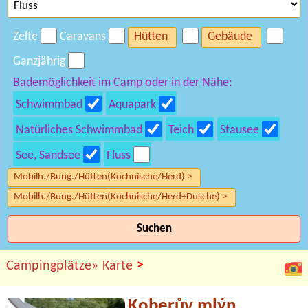
Zelte
Caravans
Hütten
Gebäude
Ganzjährig
Bademöglichkeit im Camp oder in der Nähe:
Schwimmbad
Aquapark
Natürliches Schwimmbad
Teich
Stausee
See, Sandsee
Fluss
Mobilh./Bung./Hütten(Kochnische/Herd) >
Mobilh./Bung./Hütten(Kochnische/Herd+Dusche) >
Suchen
>
Campingplätze»
Karte
Koberův mlýn