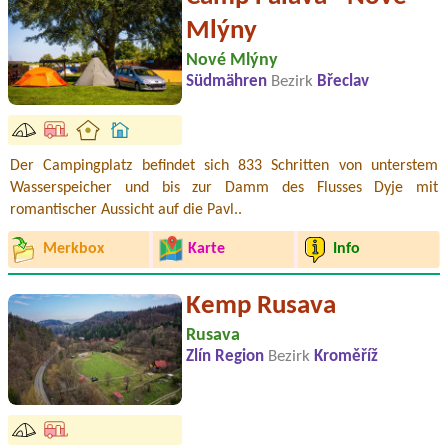
Mlýny
Nové Mlýny
Südmähren
Bezirk
Břeclav
Der Campingplatz befindet sich 833 Schritten von unterstem
Wasserspeicher und bis zur Damm des Flusses Dyje mit
romantischer Aussicht auf die Pavl..
Merkbox
Karte
Info
Kemp Rusava
Rusava
Zlín Region
Bezirk
Kroměříž