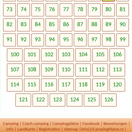
73
74
75
76
77
78
79
80
81
82
83
84
85
86
87
88
89
90
91
92
93
94
95
96
97
98
99
100
101
102
103
104
105
106
107
108
109
110
111
112
113
114
115
116
117
118
119
120
121
122
123
124
125
126
Camping
|
Czech camping
|
Campingplätze
|
Facebook
|
Bewertungen
|
Info
|
Landkarte
|
Registration
|
sitemap
|
info(z)CampingPlatze.cz |