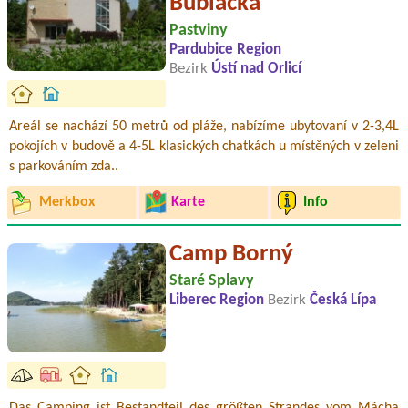
Bublačka
Pastviny
Pardubice Region
Bezirk
Ústí nad Orlicí
Areál se nachází 50 metrů od pláže, nabízíme ubytovaní v 2-3,4L
pokojích v budově a 4-5L klasických chatkách u místěných v zeleni
s parkováním zda..
Merkbox
Karte
Info
Camp Borný
Staré Splavy
Liberec Region
Bezirk
Česká Lípa
Das Camping ist Bestandteil des größten Strandes vom Mácha