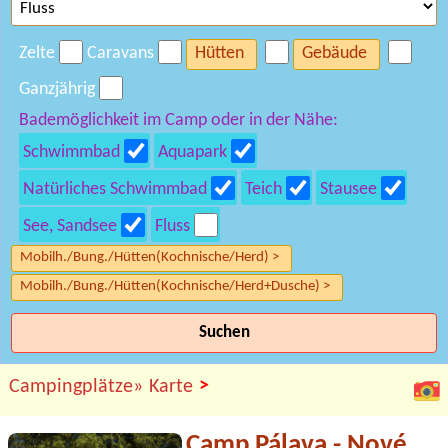
Zelte
Caravans
Hütten
Gebäude
Ganzjährig
Bademöglichkeit im Camp oder in der Nähe:
Schwimmbad
Aquapark
Natürliches Schwimmbad
Teich
Stausee
See, Sandsee
Fluss
Mobilh./Bung./Hütten(Kochnische/Herd) >
Mobilh./Bung./Hütten(Kochnische/Herd+Dusche) >
Suchen
>
Campingplätze»
Karte
Camp Pálava - Nové