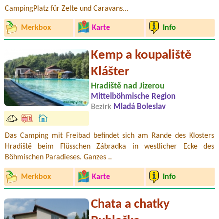
CampingPlatz für Zelte und Caravans...
Merkbox
Karte
Info
Kemp a koupaliště
Klášter
Hradiště nad Jizerou
Mittelböhmische Region
Bezirk
Mladá Boleslav
Das Camping mit Freibad befindet sich am Rande des Klosters
Hradiště beim Flüsschen Zábradka in westlicher Ecke des
Böhmischen Paradieses. Ganzes ..
Merkbox
Karte
Info
Chata a chatky