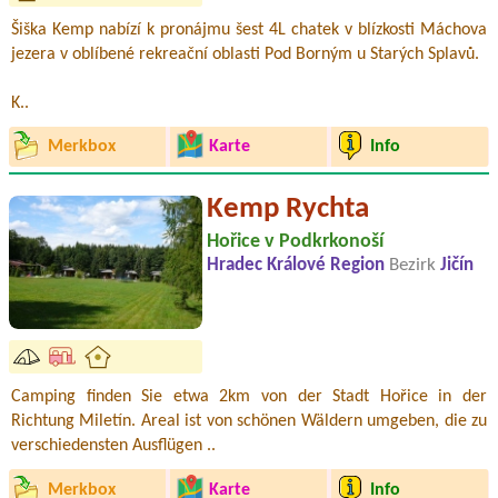
Šiška Kemp nabízí k pronájmu šest 4L chatek v blízkosti Máchova
jezera v oblíbené rekreační oblasti Pod Borným u Starých Splavů.
K..
Merkbox
Karte
Info
Kemp Rychta
Hořice v Podkrkonoší
Hradec Králové Region
Bezirk
Jičín
Camping finden Sie etwa 2km von der Stadt Hořice in der
Richtung Miletín. Areal ist von schönen Wäldern umgeben, die zu
verschiedensten Ausflügen ..
Merkbox
Karte
Info