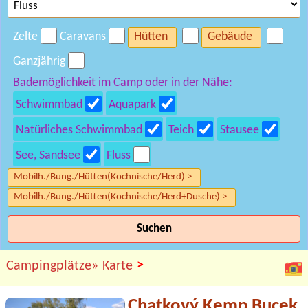
Zelte
Caravans
Hütten
Gebäude
Ganzjährig
Bademöglichkeit im Camp oder in der Nähe:
Schwimmbad
Aquapark
Natürliches Schwimmbad
Teich
Stausee
See, Sandsee
Fluss
Mobilh./Bung./Hütten(Kochnische/Herd) >
Mobilh./Bung./Hütten(Kochnische/Herd+Dusche) >
Suchen
>
Campingplätze»
Karte
Chatkový Kemp Bucek