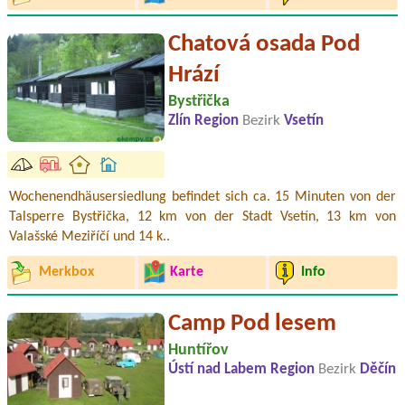
Chatová osada Pod
Hrází
Bystřička
Zlín Region
Bezirk
Vsetín
Wochenendhäusersiedlung befindet sich ca. 15 Minuten von der
Talsperre Bystřička, 12 km von der Stadt Vsetín, 13 km von
Valašské Meziříčí und 14 k..
Merkbox
Karte
Info
Camp Pod lesem
Huntířov
Ústí nad Labem Region
Bezirk
Děčín