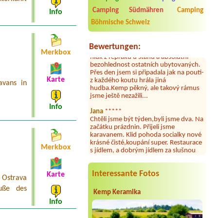
umývárně i na WC bylo vždy čisto,
doplněný papír i utěrky, což při
Camping Südmähren
Camping
Info
množství návštěvníků není
Böhmische Schweiz
samozřejmost. V kempu je obchod a
restaurace, kebab a další občerstvení.
Co nás ale velice zklamalo byl celodenní
Bewertungen:
hluk z repráků u stanů a absolutní
Merkbox
bezohlednost ostatních ubytovaných.
Přes den jsem si připadala jak na pouti-
z každého koutu hrála jiná
Karte
hudba.Kemp pěkný, ale takový rámus
avans in
jsme ještě nezažili...
Jana
*****
Info
Chtěli jsme být týden,byli jsme dva. Na
začátku prázdnin. Přijeli jsme
karavanem. Klid pohoda socialky nové
krásné čisté,koupání super. Restaurace
s jídlem, a dobrým jídlem za slušnou
Merkbox
cenu na dosah, a spoustu možností na
výlety. Veškerý personál se choval
slušně mile. Nám se v kempu líbilo.
Interessante Fotos
Karte
 Ostrava
Aneta Janíčková
*****
uße des
Byli jsme zde s dětmi na 5 nocí,
Kemp Keramika
výborné vybavení kempu, čisto všude.
Info
Výborná káva, mošt i víno a další.Milí
hostitelé, vždy usměvaví a ochotní,