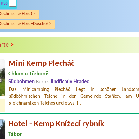
luss
Kochnische/Herd) >
Kochnische/Herd+Dusche) >
>
arte
Mini Kemp Plecháč
Chlum u Třeboně
Südböhmen
Bezirk
Jindřichův Hradec
Das Minicamping Plecháč liegt in schöner Landsch
südböhmischen Teiche in der Gemeinde Staňkov, am U
gleichnamigen Teiches und etwa 1..
Hotel - Kemp Knížecí rybník
Tábor