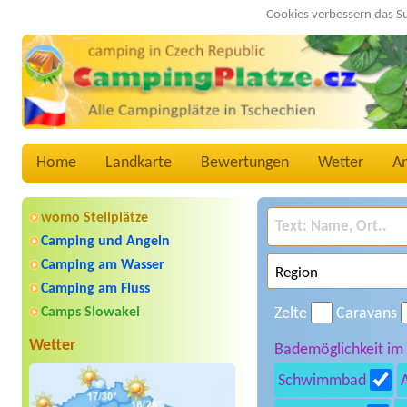
Cookies verbessern das S
Home
Landkarte
Bewertungen
Wetter
A
womo Stellplätze
Camping und Angeln
Camping am Wasser
Camping am Fluss
Camps Slowakei
Zelte
Caravans
Wetter
Bademöglichkeit im
Schwimmbad