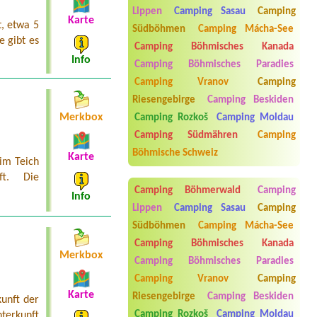
4L 4 osoby
Lippen
Camping Sasau
Camping
Karte
t, etwa 5
Südböhmen
Camping Mácha-See
Termin ab 2026-08-07 |
EUROCAMP
e gibt es
BARBORA
Camping Böhmisches Kanada
1x Wohnwagen Strom
Info
Camping Böhmisches Paradies
Termin ab 2026-08-08 |
Kemp Obora
Camping Vranov
Camping
Veltrusy
4 (2 dorosłych i 2 dzieci)
Riesengebirge
Camping Beskiden
Merkbox
Camping Rozkoš
Camping Moldau
Termin ab 2026-07-27 |
Autokemp a
celoroční stání Dolní Morava
Camping Südmähren
Camping
1 místo stan 3 dospělé a 2 děti + auto
Böhmische Schweiz
Karte
im Teich
ft. Die
Camping Böhmerwald
Camping
Info
Lippen
Camping Sasau
Camping
Südböhmen
Camping Mácha-See
Camping Böhmisches Kanada
Merkbox
Camping Böhmisches Paradies
Camping Vranov
Camping
Aneta Melicharová
***
Karte
Riesengebirge
Camping Beskiden
Byli jsme zde v týdnu od 25.7. do 1.8.
kunft der
2026. Kemp jako takový je pěkný. V
Camping Rozkoš
Camping Moldau
terkunft