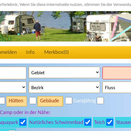
urferlebnis. Wenn Sie diese Internetseite nutzen, stimmen Sie der Verwen
nmelden
Info
Merkbox(
0
)
Hütten
Gebäude
Ganzjährig
 Camp oder in der Nähe:
Aquapark
Natürliches Schwimmbad
Teich
Stause