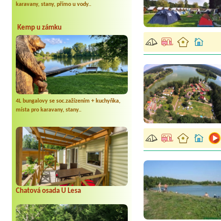
karavany, stany, přímo u vody..
Kemp u zámku
4L bungalovy se soc.zažízením + kuchyňka,
místa pro karavany, stany..
Chatová osada U Lesa