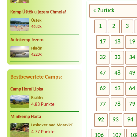
« Zurück
Kemp Úštěk u jezera Chmelař
Úštěk
1
2
3
4682x
Autokemp Jezero
17
18
19
Hlučín
4220x
32
33
34
47
48
49
Bestbewertete Camps:
62
63
64
Camp Horní Lipka
Králíky
77
78
79
4.83 Punkte
Minikemp Harta
92
93
94
Leskovec nad Moravicí
4.77 Punkte
106
107
10