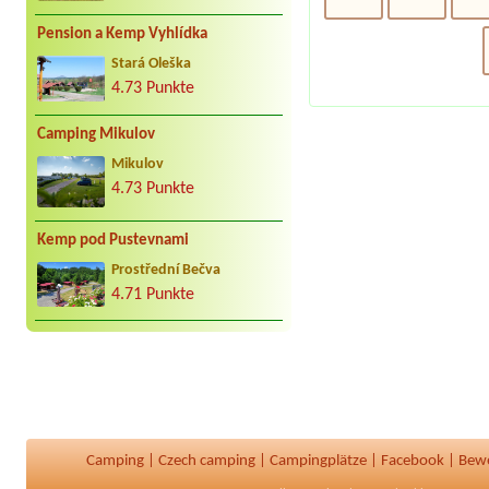
Pension a Kemp Vyhlídka
Stará Oleška
4.73 Punkte
Camping Mikulov
Mikulov
4.73 Punkte
Kemp pod Pustevnami
Prostřední Bečva
4.71 Punkte
Camping
|
Czech camping
|
Campingplätze
|
Facebook
|
Bew