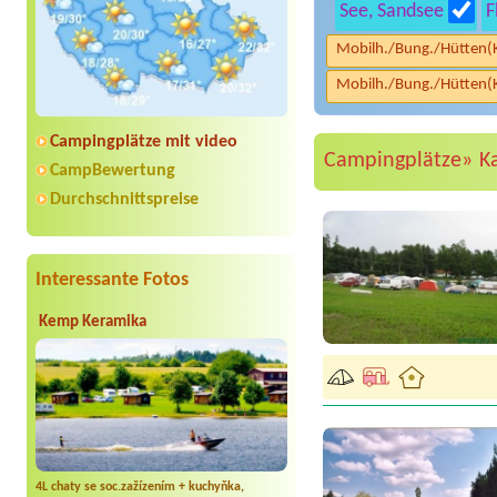
See, Sandsee
F
Mobilh./Bung./Hütten(
Mobilh./Bung./Hütten(
Campingplätze mit video
Campingplätze»
K
CampBewertung
Durchschnittspreise
Interessante Fotos
Kemp Keramika
4L chaty se soc.zažízením + kuchyňka,