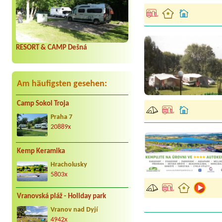
RESORT & CAMP Dešná
Am häufigsten gesehen:
Camp Sokol Troja
Praha 7
20889x
Kemp Keramika
Hracholusky
5803x
Vranovská pláž - Holiday park
Vranov nad Dyjí
4942x