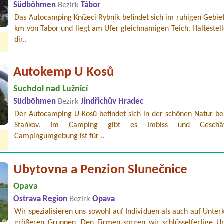
Südböhmen
Bezirk
Tábor
Das Autocamping Knížecí Rybník befindet sich im ruhigen Gebie
km von Tabor und liegt am Ufer gleichnamigen Teich. Haltestell
dir..
Autokemp U Kosů
Suchdol nad Lužnicí
Südböhmen
Bezirk
Jindřichův Hradec
Der Autocamping U Kosů befindet sich in der schönen Natur be
Staňkov. Im Camping gibt es Imbiss und Geschä
Campingumgebung ist für ..
Ubytovna a Penzion Slunečnice
Opava
Ostrava Region
Bezirk
Opava
Wir spezialisieren uns sowohl auf Individuen als auch auf Unter
größeren Gruppen. Den Firmen sorgen wir schlüsselfertige Un