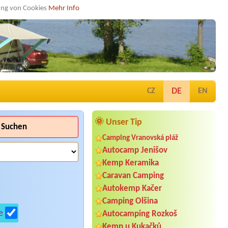
dung von Cookies
Mehr Info
DE
CZ
EN
🌞 Unser Tip
Suchen
Camping Vranovská pláž
Autocamp Jenišov
Kemp Keramika
Caravan Camping
Autokemp Kačer
Camping Olšina
e
Autocamping Rozkoš
Kemp u Kukačků