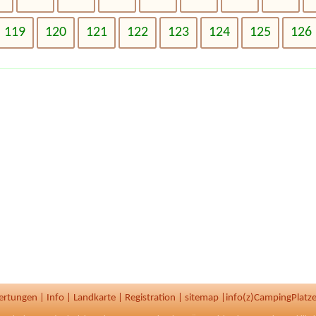
119
120
121
122
123
124
125
126
ertungen
|
Info
|
Landkarte
|
Registration
|
sitemap
|
info(z)CampingPlatze