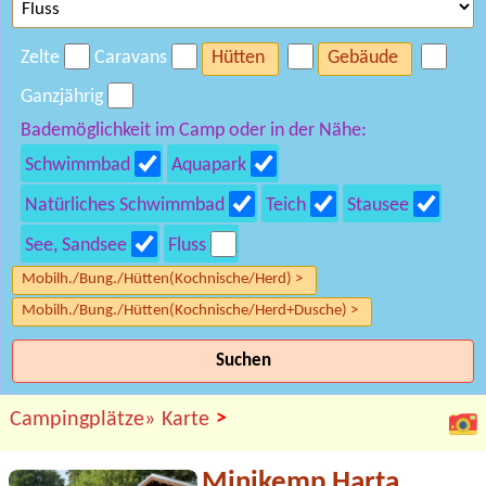
Zelte
Caravans
Hütten
Gebäude
Ganzjährig
Bademöglichkeit im Camp oder in der Nähe:
Schwimmbad
Aquapark
Natürliches Schwimmbad
Teich
Stausee
See, Sandsee
Fluss
Mobilh./Bung./Hütten(Kochnische/Herd) >
Mobilh./Bung./Hütten(Kochnische/Herd+Dusche) >
Suchen
>
Campingplätze»
Karte
Minikemp Harta