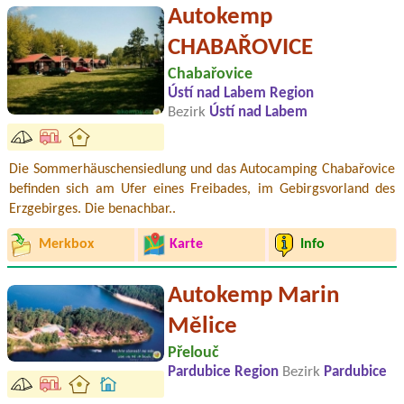
Autokemp
CHABAŘOVICE
Chabařovice
Ústí nad Labem Region
Bezirk
Ústí nad Labem
Die Sommerhäuschensiedlung und das Autocamping Chabařovice
befinden sich am Ufer eines Freibades, im Gebirgsvorland des
Erzgebirges. Die benachbar..
Merkbox
Karte
Info
Autokemp Marin
Mělice
Přelouč
Pardubice Region
Bezirk
Pardubice