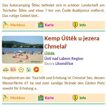
Das Autocamping Štilec befindet sich in schöner Landschaft am
Teichufer Štilec und etwa 7 km von České Budějovice entfernt.
Das ruhige Gebiet biet..
Merkbox
Karte
Info
Kemp Úštěk u jezera
Chmelař
Úštěk
Ústí nad Labem Region
Bezirk
Litoměřice
Hauptzentrum der Touristik und Erholung ist Chmelař See, dessen
Wasserfläche 67 ha und zwei sandige Strände den Gästen Platz
sowohl für Erholung a..
Merkbox
Karte
Info