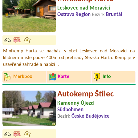
Leskovec nad Moravicí
Ostrava Region
Bezirk
Bruntál
Minikemp Harta se nachází v obci Leskovec nad Moravicí na
klidném místě pouze 400m od přehrady Slezská Harta. Kemp je v
uzavřené zahradě a nabízí ..
Merkbox
Karte
Info
Autokemp Štilec
Kamenný Újezd
Südböhmen
Bezirk
České Budějovice