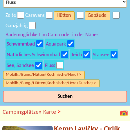
Zelte
Caravans
Hütten
Gebäude
Ganzjährig
Bademöglichkeit im Camp oder in der Nähe:
Schwimmbad
Aquapark
Natürliches Schwimmbad
Teich
Stausee
See, Sandsee
Fluss
Mobilh./Bung./Hütten(Kochnische/Herd) >
Mobilh./Bung./Hütten(Kochnische/Herd+Dusche) >
Suchen
>
Campingplätze»
Karte
Kemp Lavičky - Orlík