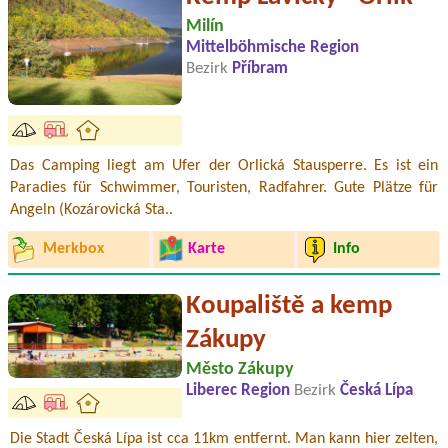
Milín
Mittelböhmische Region
Bezirk
Příbram
Das Camping liegt am Ufer der Orlická Stausperre. Es ist ein
Paradies für Schwimmer, Touristen, Radfahrer. Gute Plätze für
Angeln (Kozárovická Sta..
Merkbox
Karte
Info
Koupaliště a kemp
Zákupy
Město Zákupy
Liberec Region
Bezirk
Česká Lípa
Die Stadt Česká Lípa ist cca 11km entfernt. Man kann hier zelten,