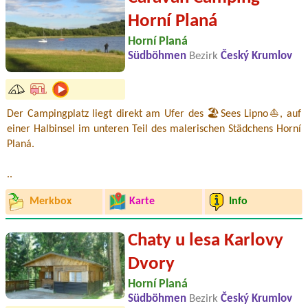
Horní Planá
Horní Planá
Südböhmen
Bezirk
Český Krumlov
Der Campingplatz liegt direkt am Ufer des 🏖️Sees Lipno⛵, auf
einer Halbinsel im unteren Teil des malerischen Städchens Horní
Planá.
..
Merkbox
Karte
Info
Chaty u lesa Karlovy
Dvory
Horní Planá
Südböhmen
Bezirk
Český Krumlov