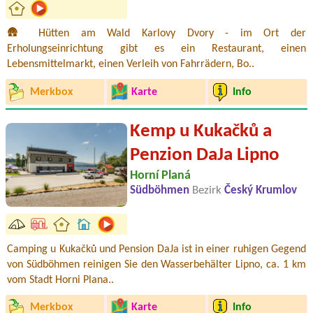
🛖 Hütten am Wald Karlovy Dvory - im Ort der
Erholungseinrichtung gibt es ein Restaurant, einen
Lebensmittelmarkt, einen Verleih von Fahrrädern, Bo..
Merkbox
Karte
Info
Kemp u Kukačků a
Penzion DaJa Lipno
Horní Planá
Südböhmen
Bezirk
Český Krumlov
Camping u Kukačků und Pension DaJa ist in einer ruhigen Gegend
von Südböhmen reinigen Sie den Wasserbehälter Lipno, ca. 1 km
vom Stadt Horni Plana..
Merkbox
Karte
Info