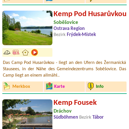
Kemp Pod Husarůvkou
Soběšovice
Ostrava Region
Bezirk
Frýdek-Místek
Das Camp Pod Husarůvkou - liegt an den Ufern des Žermanická
Stausees, in der Nähe des Gemeindezentrums Soběšovice. Das
Camp liegt an einem allmähl..
Merkbox
Karte
Info
Kemp Fousek
Dráchov
Südböhmen
Bezirk
Tábor