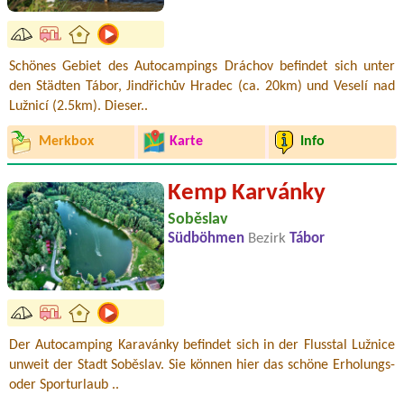
Schönes Gebiet des Autocampings Dráchov befindet sich unter
den Städten Tábor, Jindřichův Hradec (ca. 20km) und Veselí nad
Lužnicí (2.5km). Dieser..
Merkbox
Karte
Info
Kemp Karvánky
Soběslav
Südböhmen
Bezirk
Tábor
Der Autocamping Karavánky befindet sich in der Flusstal Lužnice
unweit der Stadt Soběslav. Sie können hier das schöne Erholungs-
oder Sporturlaub ..