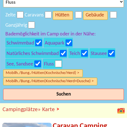
Zelte
Caravans
Hütten
Gebäude
Ganzjährig
Bademöglichkeit im Camp oder in der Nähe:
Schwimmbad
Aquapark
Natürliches Schwimmbad
Teich
Stausee
See, Sandsee
Fluss
Mobilh./Bung./Hütten(Kochnische/Herd) >
Mobilh./Bung./Hütten(Kochnische/Herd+Dusche) >
Suchen
>
Campingplätze»
Karte
Caravan Camping