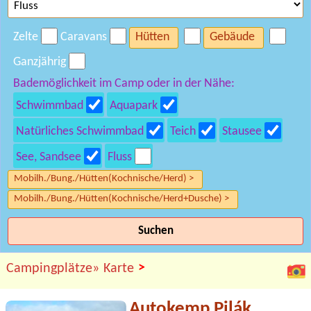
Zelte
Caravans
Hütten
Gebäude
Ganzjährig
Bademöglichkeit im Camp oder in der Nähe:
Schwimmbad
Aquapark
Natürliches Schwimmbad
Teich
Stausee
See, Sandsee
Fluss
Mobilh./Bung./Hütten(Kochnische/Herd) >
Mobilh./Bung./Hütten(Kochnische/Herd+Dusche) >
Suchen
>
Campingplätze»
Karte
Autokemp Pilák