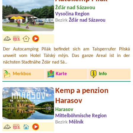
Žďár nad Sázavou
Vysočina Region
Bezirk
Žďár nad Sázavou
Der Autocamping Pilák befindet sich am Talsperrufer Pilská
unweit vom Hotel Tálský mlýn. Das ganze Areal ist in der
nächsten Stadtnähe Ždár nad Sá..
Merkbox
Karte
Info
Kemp a penzion
Harasov
Harasov
Mittelböhmische Region
Bezirk
Mělník