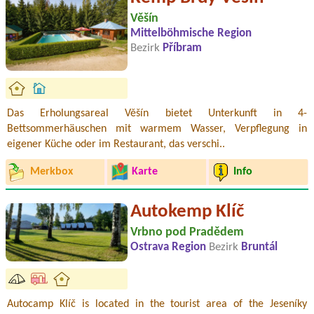
Věšín
Mittelböhmische Region
Bezirk
Příbram
Das Erholungsareal Věšín bietet Unterkunft in 4-
Bettsommerhäuschen mit warmem Wasser, Verpflegung in
eigener Küche oder im Restaurant, das verschi..
Merkbox
Karte
Info
Autokemp Klíč
Vrbno pod Pradědem
Ostrava Region
Bezirk
Bruntál
Autocamp Klíč is located in the tourist area of the Jeseníky