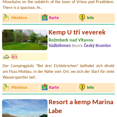
Mountains on the outskirts of the town of Vrbno pod Pradědem.
There is a spacious, fe..
Merkbox
Karte
Info
Kemp U tří veverek
Rožmberk nad Vltavou
Südböhmen
Bezirk
Český Krumlov
Der Campingplatz "Bei drei Eichhörnchen" befindet sich direkt
am Fluss Moldau, in der Nähe vom Ort, wo sich der Start für viele
Wassersportler bef..
Merkbox
Karte
Info
Resort a kemp Marina
Labe