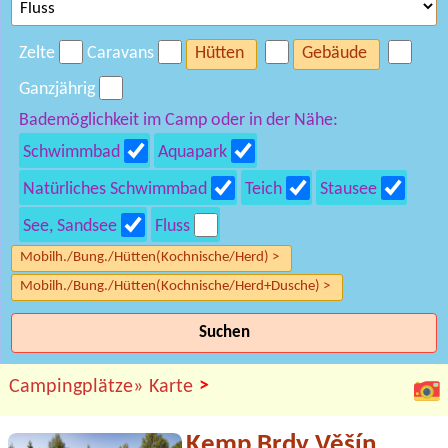
Zelte
Caravans
Hütten
Gebäude
Ganzjährig
Bademöglichkeit im Camp oder in der Nähe:
Schwimmbad
Aquapark
Natürliches Schwimmbad
Teich
Stausee
See, Sandsee
Fluss
Mobilh./Bung./Hütten(Kochnische/Herd) >
Mobilh./Bung./Hütten(Kochnische/Herd+Dusche) >
Suchen
>
Campingplätze»
Karte
Kemp Brdy Věšín