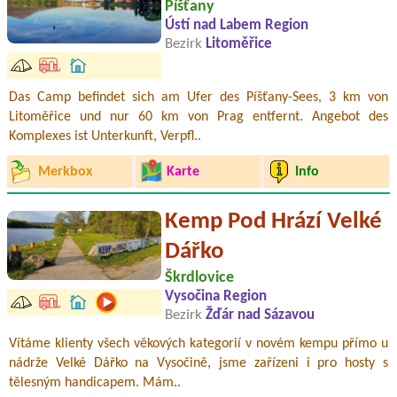
Píšťany
Ústí nad Labem Region
Bezirk
Litoměřice
Das Camp befindet sich am Ufer des Píšťany-Sees, 3 km von
Litoměřice und nur 60 km von Prag entfernt. Angebot des
Komplexes ist Unterkunft, Verpfl..
Merkbox
Karte
Info
Kemp Pod Hrází Velké
Dářko
Škrdlovice
Vysočina Region
Bezirk
Žďár nad Sázavou
Vítáme klienty všech věkových kategorií v novém kempu přímo u
nádrže Velké Dářko na Vysočině, jsme zařízeni i pro hosty s
tělesným handicapem. Mám..