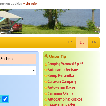
dung von Cookies
Mehr Info
DE
CZ
EN
🌞 Unser Tip
Suchen
Camping Vranovská pláž
Autocamp Jenišov
Kemp Keramika
Caravan Camping
Autokemp Kačer
Camping Olšina
e
Autocamping Rozkoš
Kemp u Kukačků