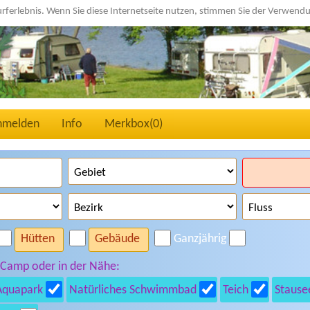
urferlebnis. Wenn Sie diese Internetseite nutzen, stimmen Sie der Verwen
nmelden
Info
Merkbox(
0
)
Hütten
Gebäude
Ganzjährig
 Camp oder in der Nähe:
Aquapark
Natürliches Schwimmbad
Teich
Stause