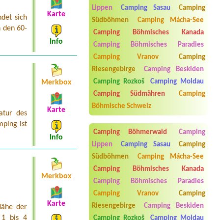
auto, tři motorky
Lippen
Camping Sasau
Camping
Karte
Termin ab 2026-07-30 |
Kemp Olšovec
det sich
Südböhmen
Camping Mácha-See
1 STAN 2 DETI 2 DOSPELIEL PRIPOJKA
n den 60-
BLIZ K VODE PODLE MAPY 19
Camping Böhmisches Kanada
Info
Camping Böhmisches Paradies
Termin ab 2026-07-24 |
Autokemp na
Cihelnách
Camping Vranov
Camping
1 místo + přípojka, 2 dospělí + pes
Riesengebirge
Camping Beskiden
Termin ab 2026-08-12 |
Kemp Pod
Camping Rozkoš
Camping Moldau
Merkbox
Husarůvkou
Camping Südmähren
Camping
Termin ab 2026-08-01 |
Kemp Jestřabí
Böhmische Schweiz
Karte
3
atur des
Stellplatz für ein kleinen vw bus
ping ist
Camping Böhmerwald
Camping
Info
Lippen
Camping Sasau
Camping
Südböhmen
Camping Mácha-See
Camping Böhmisches Kanada
Merkbox
Camping Böhmisches Paradies
Camping Vranov
Camping
Aneta Melicharová
***
Karte
Riesengebirge
Camping Beskiden
Nähe der
Byli jsme zde v týdnu od 25.7. do 1.8.
2026. Kemp jako takový je pěkný. V
 1 bis 4
Camping Rozkoš
Camping Moldau