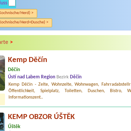
luss
Kochnische/Herd) >
Kochnische/Herd+Dusche) >
>
arte
Kemp Děčín
Děčín
Ústí nad Labem Region
Bezirk
Děčín
Kemp Děčín - Zelte, Wohnzelte, Wohnwagen, Fahrradabstell
Öffentlichkeit, Spielplatz, Toiletten, Duschen, Bistro, 
Informationszent..
KEMP OBZOR ÚŠTĚK
Úštěk