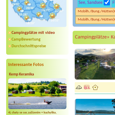
See, Sandsee
F
Mobilh./Bung./Hütten(
Mobilh./Bung./Hütten(
Campingplätze mit video
Campingplätze»
K
CampBewertung
Durchschnittspreise
Interessante Fotos
Kemp Keramika
4L chaty se soc.zažízením + kuchyňka,