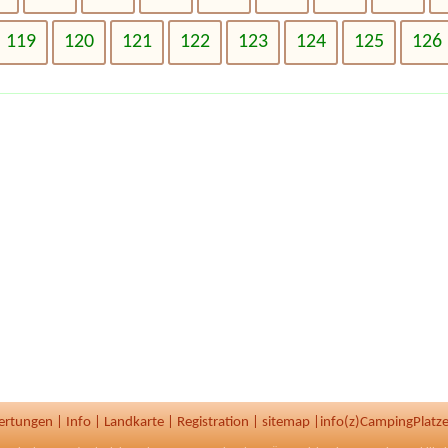
119
120
121
122
123
124
125
126
ertungen
|
Info
|
Landkarte
|
Registration
|
sitemap
|
info(z)CampingPlatze