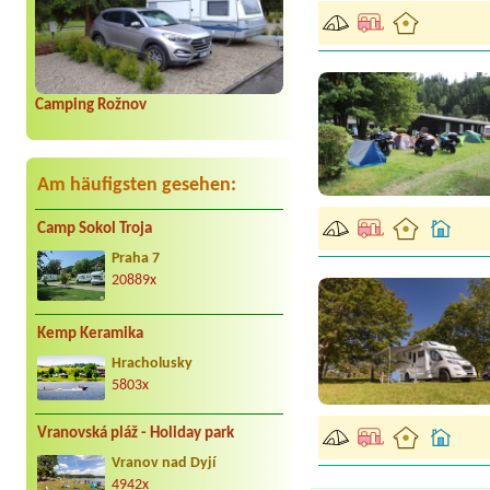
Camping Rožnov
Am häufigsten gesehen:
Camp Sokol Troja
Praha 7
20889x
Kemp Keramika
Hracholusky
5803x
Vranovská pláž - Holiday park
Vranov nad Dyjí
4942x