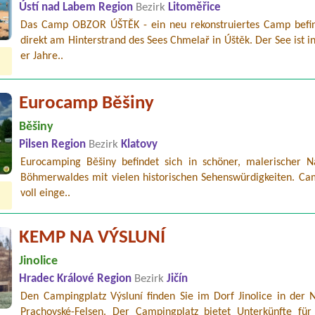
Ústí nad Labem Region
Bezirk
Litoměřice
Das Camp OBZOR ÚŠTĚK - ein neu rekonstruiertes Camp befin
direkt am Hinterstrand des Sees Chmelař in Úštěk. Der See ist i
er Jahre..
Eurocamp Běšiny
Běšiny
Pilsen Region
Bezirk
Klatovy
Eurocamping Běšiny befindet sich in schöner, malerischer N
Böhmerwaldes mit vielen historischen Sehenswürdigkeiten. Cam
voll einge..
KEMP NA VÝSLUNÍ
Jinolice
Hradec Králové Region
Bezirk
Jičín
Den Campingplatz Výsluní finden Sie im Dorf Jinolice in der 
Prachovské-Felsen. Der Campingplatz bietet Unterkünfte für