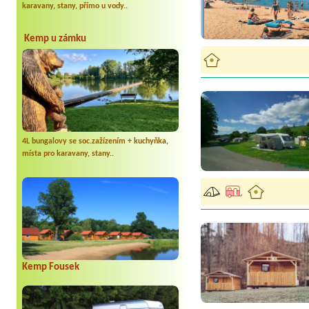
karavany, stany, přímo u vody..
Kemp u zámku
4L bungalovy se soc.zažízením + kuchyňka,
místa pro karavany, stany..
Kemp Fousek