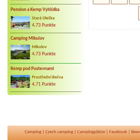
Pension a Kemp Vyhlídka
Stará Oleška
4.73 Punkte
Camping Mikulov
Mikulov
4.73 Punkte
Kemp pod Pustevnami
Prostřední Bečva
4.71 Punkte
Camping
|
Czech camping
|
Campingplätze
|
Facebook
|
Bew