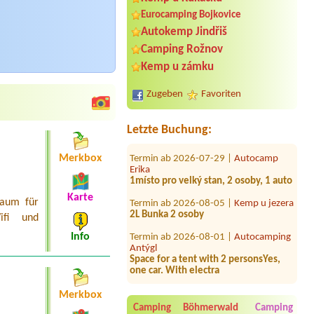
Eurocamping Bojkovice
Autokemp Jindřiš
Termin ab 2026-08-17 |
Tábořiště U
mě dobrý Annín II
Camping Rožnov
1 místo na obytné auto, el. Přípojku,
Kemp u zámku
4osoby
Termin ab 2026-07-27 |
Camping
Zugeben
Favoriten
Mlýn Boskovice
2 osoby (dospělý + roční dítě)2 osoby
(dospělý + roční dítě)
Letzte Buchung:
Termin ab 2026-07-29 |
Autocamp
Merkbox
Erika
1místo pro velký stan, 2 osoby, 1 auto
Termin ab 2026-08-05 |
Kemp u jezera
Karte
raum für
2L Bunka 2 osoby
Wifi und
Termin ab 2026-08-01 |
Autocamping
Info
Antýgl
Space for a tent with 2 personsYes,
one car. With electra
Termin ab 2026-08-07 |
Vodácké
tábořiště Dobršín
Merkbox
3El.přípojka, Velká dodávka , osobní
Camping Böhmerwald
Camping