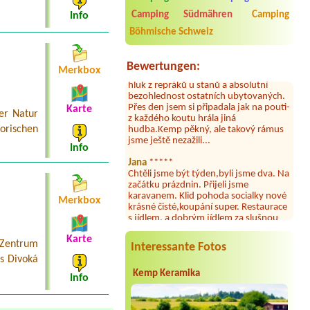
umývárně i na WC bylo vždy čisto,
Camping Südmähren
Camping
Info
doplněný papír i utěrky, což při
množství návštěvníků není
Böhmische Schweiz
samozřejmost. V kempu je obchod a
restaurace, kebab a další občerstvení.
Co nás ale velice zklamalo byl celodenní
Bewertungen:
Merkbox
hluk z repráků u stanů a absolutní
bezohlednost ostatních ubytovaných.
Přes den jsem si připadala jak na pouti-
z každého koutu hrála jiná
Karte
er Natur
hudba.Kemp pěkný, ale takový rámus
rischen
jsme ještě nezažili...
Info
Jana
*****
Chtěli jsme být týden,byli jsme dva. Na
začátku prázdnin. Přijeli jsme
karavanem. Klid pohoda socialky nové
krásné čisté,koupání super. Restaurace
Merkbox
s jídlem, a dobrým jídlem za slušnou
cenu na dosah, a spoustu možností na
výlety. Veškerý personál se choval
Karte
slušně mile. Nám se v kempu líbilo.
 Zentrum
Interessante Fotos
s Divoká
Aneta Janíčková
*****
Byli jsme zde s dětmi na 5 nocí,
Kemp Keramika
Info
výborné vybavení kempu, čisto všude.
Výborná káva, mošt i víno a další.Milí
hostitelé, vždy usměvaví a ochotní,