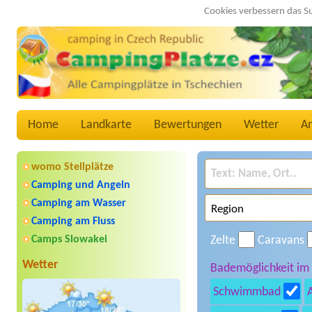
Cookies verbessern das S
Home
Landkarte
Bewertungen
Wetter
A
womo Stellplätze
Camping und Angeln
Camping am Wasser
Camping am Fluss
Camps Slowakei
Zelte
Caravans
Wetter
Bademöglichkeit im
Schwimmbad