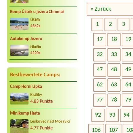
« Zurück
Kemp Úštěk u jezera Chmelař
Úštěk
1
2
3
4682x
17
18
19
Autokemp Jezero
Hlučín
4220x
32
33
34
47
48
49
Bestbewertete Camps:
62
63
64
Camp Horní Lipka
Králíky
77
78
79
4.83 Punkte
Minikemp Harta
92
93
94
Leskovec nad Moravicí
4.77 Punkte
106
107
10