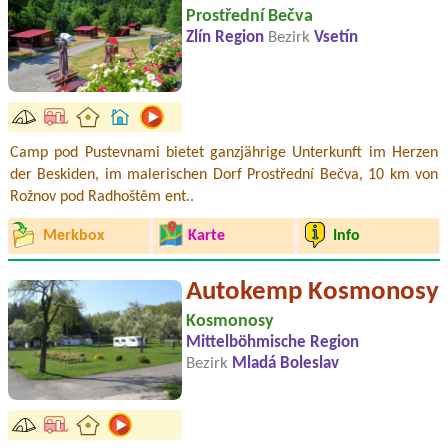
Prostřední Bečva
Zlín Region
Bezirk
Vsetín
Camp pod Pustevnami bietet ganzjährige Unterkunft im Herzen
der Beskiden, im malerischen Dorf Prostřední Bečva, 10 km von
Rožnov pod Radhoštěm ent..
Merkbox
Karte
Info
Autokemp Kosmonosy
Kosmonosy
Mittelböhmische Region
Bezirk
Mladá Boleslav