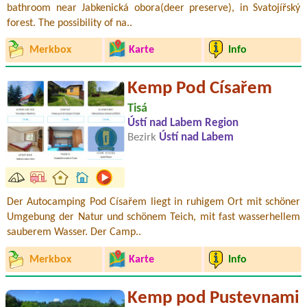
bathroom near Jabkenická obora(deer preserve), in Svatojířský
forest. The possibility of na..
Merkbox
Karte
Info
Kemp Pod Císařem
Tisá
Ústí nad Labem Region
Bezirk
Ústí nad Labem
Der Autocamping Pod Císařem liegt in ruhigem Ort mit schöner
Umgebung der Natur und schönem Teich, mit fast wasserhellem
sauberem Wasser. Der Camp..
Merkbox
Karte
Info
Kemp pod Pustevnami