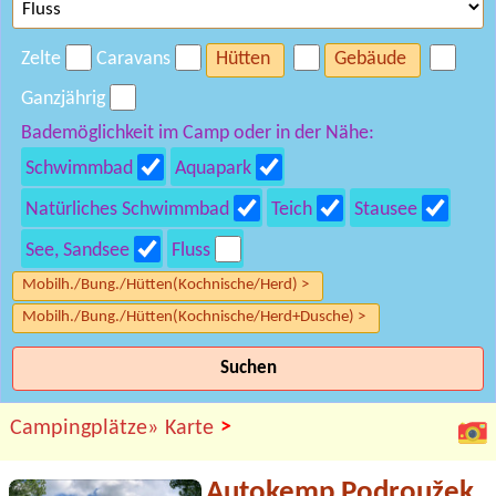
Zelte
Caravans
Hütten
Gebäude
Ganzjährig
Bademöglichkeit im Camp oder in der Nähe:
Schwimmbad
Aquapark
Natürliches Schwimmbad
Teich
Stausee
See, Sandsee
Fluss
Mobilh./Bung./Hütten(Kochnische/Herd) >
Mobilh./Bung./Hütten(Kochnische/Herd+Dusche) >
Suchen
>
Campingplätze»
Karte
Autokemp Podroužek