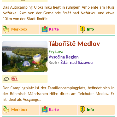
Das Autocamping U Skalníků liegt in ruhigem Ambiente am Fluss
Nežárka, 2km von der Gemeinde Stráž nad Nežárkou und etwa
10km von der Stadt Jindřic..
Merkbox
Karte
Info
Tábořiště Medlov
Fryšava
Vysočina Region
Bezirk
Žďár nad Sázavou
Der Campingplatz ist der Familiencampingplatz, befindet sich in
der Böhmisch-Mährischen Höhe direkt am Teichufer Medlov. Er
ist ideal als Ausgangs..
Merkbox
Karte
Info