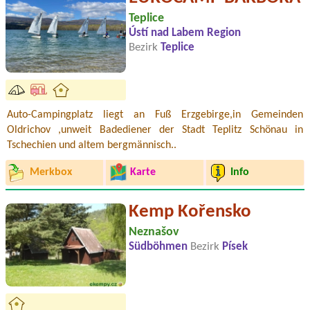
Teplice
Ústí nad Labem Region
Bezirk
Teplice
Auto-Campingplatz liegt an Fuß Erzgebirge,in Gemeinden
Oldrichov ,unweit Badediener der Stadt Teplitz Schönau in
Tschechien und altem bergmännisch..
Merkbox
Karte
Info
Kemp Kořensko
Neznašov
Südböhmen
Bezirk
Písek