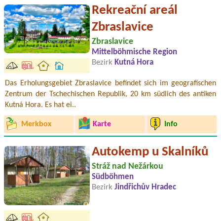
Rekreační areál
Zbraslavice
Zbraslavice
Mittelböhmische Region
Bezirk
Kutná Hora
Das Erholungsgebiet Zbraslavice befindet sich im geografischen
Zentrum der Tschechischen Republik, 20 km südlich des antiken
Kutná Hora. Es hat ei..
Merkbox
Karte
Info
Autokemp u Skalníků
Stráž nad Nežárkou
Südböhmen
Bezirk
Jindřichův Hradec