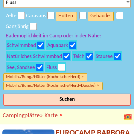
Zelte
Caravans
Hütten
Gebäude
Ganzjährig
Bademöglichkeit im Camp oder in der Nähe:
Schwimmbad
Aquapark
Natürliches Schwimmbad
Teich
Stausee
See, Sandsee
Fluss
Mobilh./Bung./Hütten(Kochnische/Herd) >
Mobilh./Bung./Hütten(Kochnische/Herd+Dusche) >
Suchen
>
Campingplätze»
Karte
EUROCAMP BARBORA