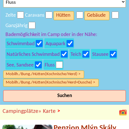
Zelte
Caravans
Hütten
Gebäude
Ganzjährig
Bademöglichkeit im Camp oder in der Nähe:
Schwimmbad
Aquapark
Natürliches Schwimmbad
Teich
Stausee
See, Sandsee
Fluss
Mobilh./Bung./Hütten(Kochnische/Herd) >
Mobilh./Bung./Hütten(Kochnische/Herd+Dusche) >
Suchen
>
Campingplätze»
Karte
Penzion Mlýn Skály