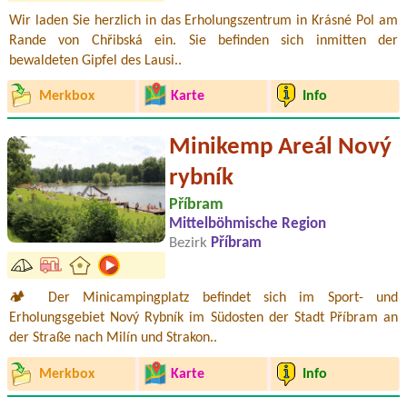
Wir laden Sie herzlich in das Erholungszentrum in Krásné Pol am
Rande von Chřibská ein. Sie befinden sich inmitten der
bewaldeten Gipfel des Lausi..
Merkbox
Karte
Info
Minikemp Areál Nový
rybník
Příbram
Mittelböhmische Region
Bezirk
Příbram
🏕️ Der Minicampingplatz befindet sich im Sport- und
Erholungsgebiet Nový Rybník im Südosten der Stadt Příbram an
der Straße nach Milín und Strakon..
Merkbox
Karte
Info