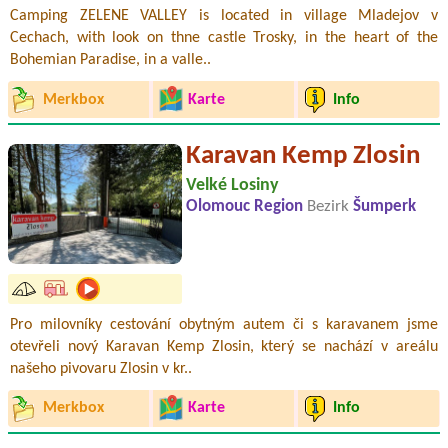
Camping ZELENE VALLEY is located in village Mladejov v
Cechach, with look on thne castle Trosky, in the heart of the
Bohemian Paradise, in a valle..
Merkbox
Karte
Info
Karavan Kemp Zlosin
Velké Losiny
Olomouc Region
Bezirk
Šumperk
Pro milovníky cestování obytným autem či s karavanem jsme
otevřeli nový Karavan Kemp Zlosin, který se nachází v areálu
našeho pivovaru Zlosin v kr..
Merkbox
Karte
Info