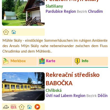
Slatiňany
Pardubice Region
Bezirk
Chrudim
Mühle Skály - einstöckige Sommerhäuschen im ruhigen Ambiente
des Areals Mlýn Skály nahe nebeneinander zwischen dem Fluss
Chrudimka und dem Mühlenb..
Merkbox
Karte
Info
Rekreační středisko
BABOČKA
Chřibská
Ústí nad Labem Region
Bezirk
Děčín