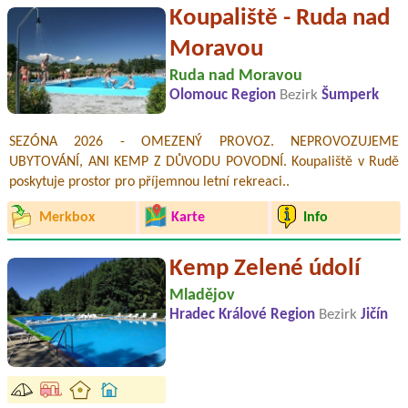
Koupaliště - Ruda nad
Moravou
Ruda nad Moravou
Olomouc Region
Bezirk
Šumperk
SEZÓNA 2026 - OMEZENÝ PROVOZ. NEPROVOZUJEME
UBYTOVÁNÍ, ANI KEMP Z DŮVODU POVODNÍ. Koupaliště v Rudě
poskytuje prostor pro příjemnou letní rekreaci..
Merkbox
Karte
Info
Kemp Zelené údolí
Mladějov
Hradec Králové Region
Bezirk
Jičín