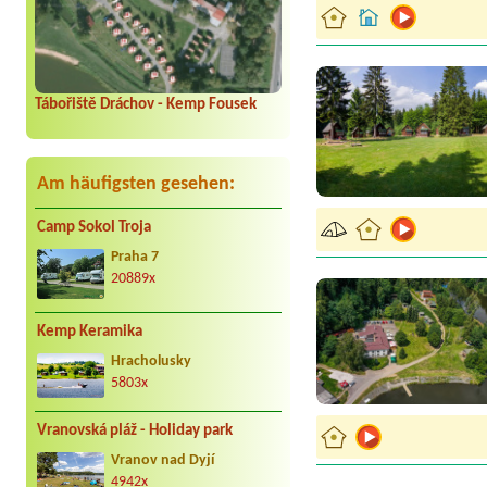
Tábořiště Dráchov - Kemp Fousek
Am häufigsten gesehen:
Camp Sokol Troja
Praha 7
20889x
Kemp Keramika
Hracholusky
5803x
Vranovská pláž - Holiday park
Vranov nad Dyjí
4942x