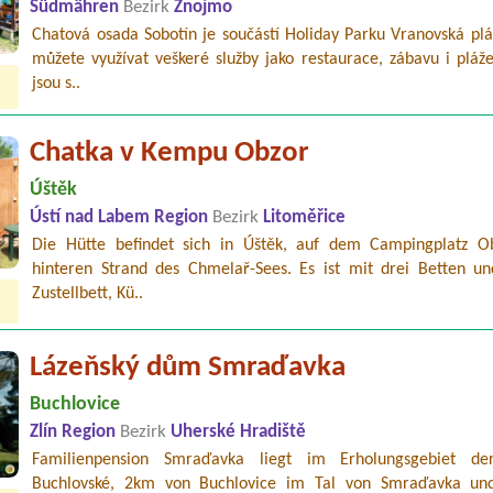
Südmähren
Bezirk
Znojmo
Chatová osada Sobotín je součástí Holiday Parku Vranovská plá
můžete využívat veškeré služby jako restaurace, zábavu i pláž
jsou s..
Chatka v Kempu Obzor
Úštěk
Ústí nad Labem Region
Bezirk
Litoměřice
Die Hütte befindet sich in Úštěk, auf dem Campingplatz 
hinteren Strand des Chmelař-Sees. Es ist mit drei Betten u
Zustellbett, Kü..
Lázeňský dům Smraďavka
Buchlovice
Zlín Region
Bezirk
Uherské Hradiště
Familienpension Smraďavka liegt im Erholungsgebiet de
Buchlovské, 2km von Buchlovice im Tal von Smraďavka un