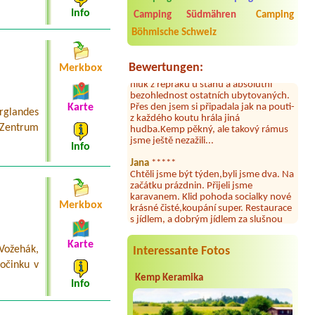
umývárně i na WC bylo vždy čisto,
Info
Camping Südmähren
Camping
doplněný papír i utěrky, což při
množství návštěvníků není
Böhmische Schweiz
samozřejmost. V kempu je obchod a
restaurace, kebab a další občerstvení.
Co nás ale velice zklamalo byl celodenní
Bewertungen:
Merkbox
hluk z repráků u stanů a absolutní
bezohlednost ostatních ubytovaných.
Přes den jsem si připadala jak na pouti-
z každého koutu hrála jiná
Karte
rglandes
hudba.Kemp pěkný, ale takový rámus
 Zentrum
jsme ještě nezažili...
Info
Jana
*****
Chtěli jsme být týden,byli jsme dva. Na
začátku prázdnin. Přijeli jsme
karavanem. Klid pohoda socialky nové
krásné čisté,koupání super. Restaurace
Merkbox
s jídlem, a dobrým jídlem za slušnou
cenu na dosah, a spoustu možností na
výlety. Veškerý personál se choval
slušně mile. Nám se v kempu líbilo.
Karte
 Vožehák,
Interessante Fotos
Aneta Janíčková
*****
očinku v
Byli jsme zde s dětmi na 5 nocí,
Kemp Keramika
Info
výborné vybavení kempu, čisto všude.
Výborná káva, mošt i víno a další.Milí
hostitelé, vždy usměvaví a ochotní,