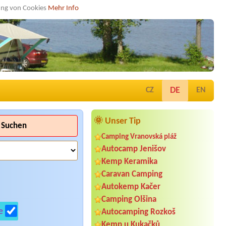
dung von Cookies
Mehr Info
DE
CZ
EN
🌞 Unser Tip
Suchen
Camping Vranovská pláž
Autocamp Jenišov
Kemp Keramika
Caravan Camping
Autokemp Kačer
Camping Olšina
e
Autocamping Rozkoš
Kemp u Kukačků