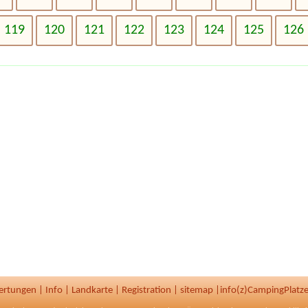
119
120
121
122
123
124
125
126
ertungen
|
Info
|
Landkarte
|
Registration
|
sitemap
|
info(z)CampingPlatze