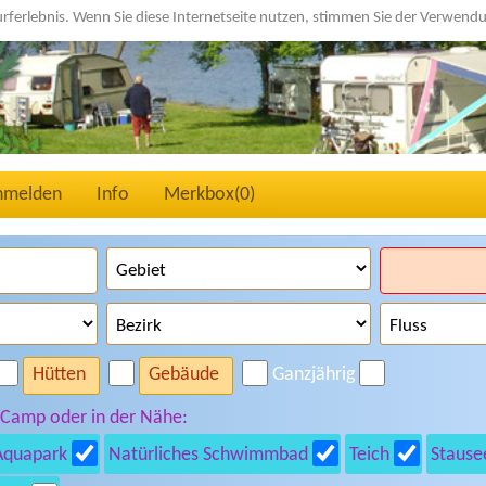
urferlebnis. Wenn Sie diese Internetseite nutzen, stimmen Sie der Verwen
nmelden
Info
Merkbox(
0
)
Hütten
Gebäude
Ganzjährig
 Camp oder in der Nähe:
Aquapark
Natürliches Schwimmbad
Teich
Stause