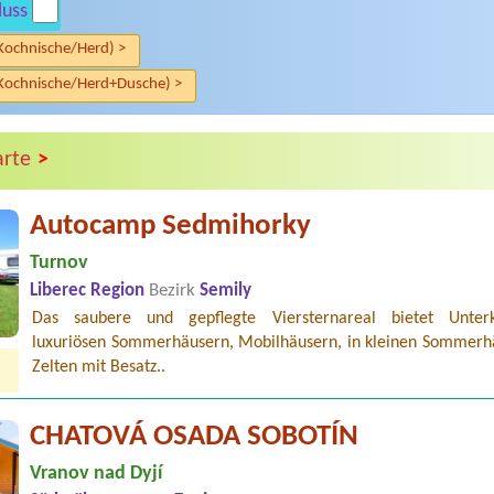
luss
Kochnische/Herd) >
Kochnische/Herd+Dusche) >
>
arte
Autocamp Sedmihorky
Turnov
Liberec Region
Bezirk
Semily
Das saubere und gepflegte Viersternareal bietet Unter
luxuriösen Sommerhäusern, Mobilhäusern, in kleinen Sommerh
Zelten mit Besatz..
CHATOVÁ OSADA SOBOTÍN
Vranov nad Dyjí