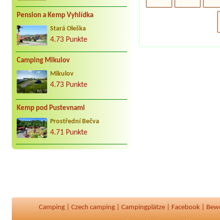
Pension a Kemp Vyhlídka
Stará Oleška
4.73 Punkte
Camping Mikulov
Mikulov
4.73 Punkte
Kemp pod Pustevnami
Prostřední Bečva
4.71 Punkte
Camping
|
Czech camping
|
Campingplätze
|
Facebook
|
Bew