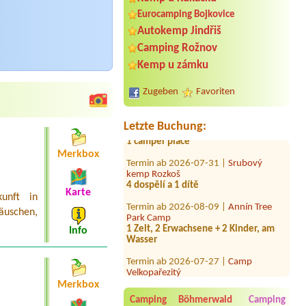
Eurocamping Bojkovice
Autokemp Jindřiš
Termin ab 2026-07-24 |
Autocamping
a hotel Na Špici
Camping Rožnov
Kemp u zámku
Termin ab 2026-08-07 |
Kemp Piraňa
Nechranice
4 lůžková Chatka
Zugeben
Favoriten
Termin ab 2026-08-03 |
Autocamp
Příhrazy
Letzte Buchung:
1 camper place
Termin ab 2026-07-31 |
Srubový
Merkbox
kemp Rozkoš
4 dospělí a 1 dítě
Karte
Termin ab 2026-08-09 |
Annín Tree
kunft in
Park Camp
äuschen,
1 Zelt, 2 Erwachsene + 2 Kinder, am
Wasser
Info
Termin ab 2026-07-27 |
Camp
Velkopařezitý
1místo karavan, auto+ el.přípojka
10A+ 2osoby a dítě 2 roky
Merkbox
Camping Böhmerwald
Camping
Termin ab 2027-07-29 |
Autokemp