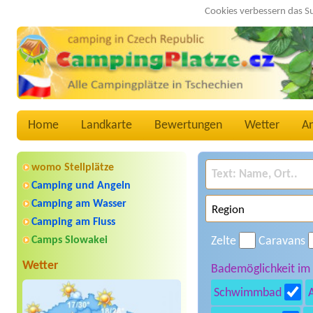
Cookies verbessern das S
Home
Landkarte
Bewertungen
Wetter
A
womo Stellplätze
Camping und Angeln
Camping am Wasser
Camping am Fluss
Camps Slowakei
Zelte
Caravans
Wetter
Bademöglichkeit im
Schwimmbad