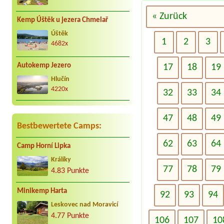
« Zurück
Kemp Úštěk u jezera Chmelař
Úštěk
1
2
3
4682x
Autokemp Jezero
17
18
19
Hlučín
4220x
32
33
34
47
48
49
Bestbewertete Camps:
62
63
64
Camp Horní Lipka
Králíky
77
78
79
4.83 Punkte
Minikemp Harta
92
93
94
Leskovec nad Moravicí
4.77 Punkte
106
107
10