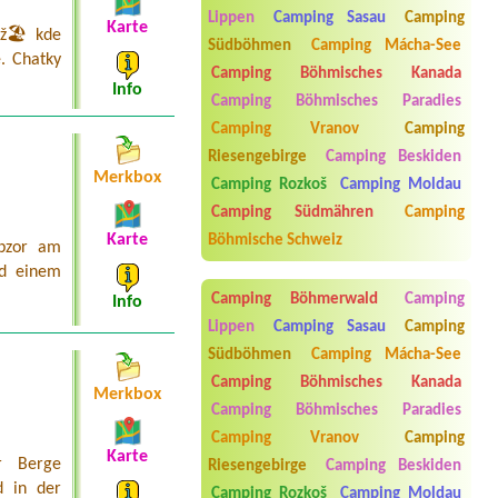
Koryčany
Lippen
Camping Sasau
Camping
Karte
1x6l chatka
ž🏖️ kde
Südböhmen
Camping Mácha-See
e. Chatky
Termin ab 2026-07-28 |
Kemp a
Camping Böhmisches Kanada
tábořiště Kobylka
Info
Camping Böhmisches Paradies
1 x 4L chatka
Camping Vranov
Camping
Termin ab 2026-08-08 |
Kemp
Riesengebirge
Camping Beskiden
Machůzky
2 místa pro stany, 5 lidí, 1 auto
Merkbox
Camping Rozkoš
Camping Moldau
Termin ab 2026-08-03 |
Camping
Camping Südmähren
Camping
Božanov
Karte
Böhmische Schweiz
Obzor am
1x Stellplatz VW-Bus, ohne Strom, 2
Personen
nd einem
Camping Böhmerwald
Camping
Info
Lippen
Camping Sasau
Camping
Südböhmen
Camping Mácha-See
Camping Böhmisches Kanada
Merkbox
Camping Böhmisches Paradies
Camping Vranov
Camping
Aneta Melicharová
***
Karte
r Berge
Riesengebirge
Camping Beskiden
Byli jsme zde v týdnu od 25.7. do 1.8.
d in der
2026. Kemp jako takový je pěkný. V
Camping Rozkoš
Camping Moldau