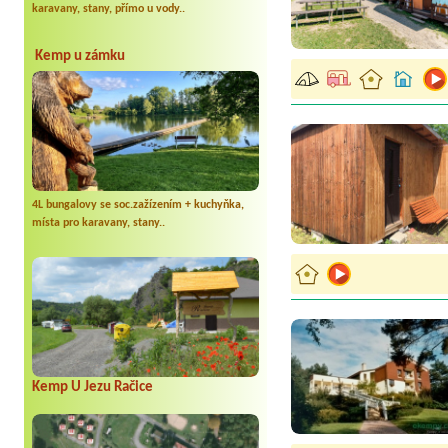
karavany, stany, přímo u vody..
Kemp u zámku
4L bungalovy se soc.zažízením + kuchyňka,
místa pro karavany, stany..
Kemp U Jezu Račice