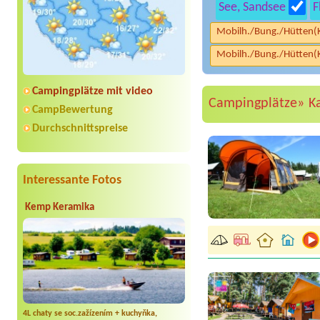
See, Sandsee
F
Mobilh./Bung./Hütten(
Mobilh./Bung./Hütten(
Campingplätze mit video
Campingplätze»
K
CampBewertung
Durchschnittspreise
Interessante Fotos
Kemp Keramika
4L chaty se soc.zažízením + kuchyňka,