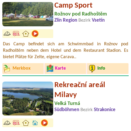
Camp Sport
Rožnov pod Radhoštěm
Zlín Region
Bezirk
Vsetín
Das Camp befindet sich am Schwimmbad in Rožnov pod
Radhoštěm neben dem Hotel und dem Restaurant Stadion. Es
bietet Plätze für Zelte, eigene Carava..
Merkbox
Karte
Info
Rekreační areál
Milavy
Velká Turná
Südböhmen
Bezirk
Strakonice