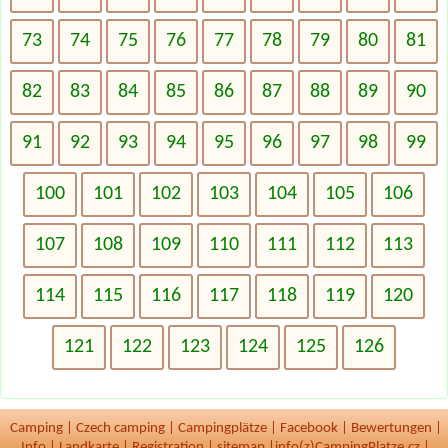
73
74
75
76
77
78
79
80
81
82
83
84
85
86
87
88
89
90
91
92
93
94
95
96
97
98
99
100
101
102
103
104
105
106
107
108
109
110
111
112
113
114
115
116
117
118
119
120
121
122
123
124
125
126
Camping
|
Czech camping
|
Campingplätze
|
Facebook
|
Bewertungen
|
Info
|
Landkarte
|
Registration
|
sitemap
|
info(z)CampingPlatze.cz |