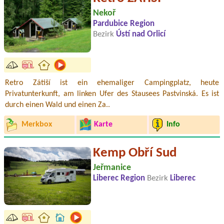
Nekoř
Pardubice Region
Bezirk
Ústí nad Orlicí
Retro Zátiší ist ein ehemaliger Campingplatz, heute
Privatunterkunft, am linken Ufer des Stausees Pastvinská. Es ist
durch einen Wald und einen Za..
Merkbox
Karte
Info
Kemp Obří Sud
Jeřmanice
Liberec Region
Bezirk
Liberec