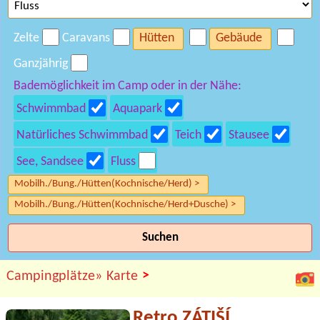
Zelte
Caravans
Hütten
Gebäude
Ganzjährig
Bademöglichkeit im Camp oder in der Nähe:
Schwimmbad
Aquapark
Natürliches Schwimmbad
Teich
Stausee
See, Sandsee
Fluss
Mobilh./Bung./Hütten(Kochnische/Herd) >
Mobilh./Bung./Hütten(Kochnische/Herd+Dusche) >
Suchen
>
Campingplätze»
Karte
Retro ZÁTIŠÍ