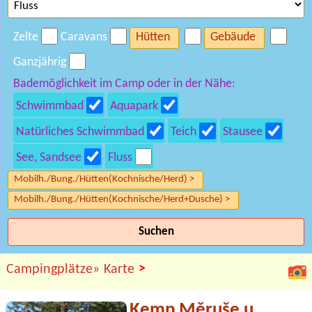
Zelte
Caravans
Hütten
Gebäude
Ganzjährig
Bademöglichkeit im Camp oder in der Nähe:
Schwimmbad
Aquapark
Natürliches Schwimmbad
Teich
Stausee
See, Sandsee
Fluss
Mobilh./Bung./Hütten(Kochnische/Herd) >
Mobilh./Bung./Hütten(Kochnische/Herd+Dusche) >
Suchen
>
Campingplätze»
Karte
Kemp Měruše u