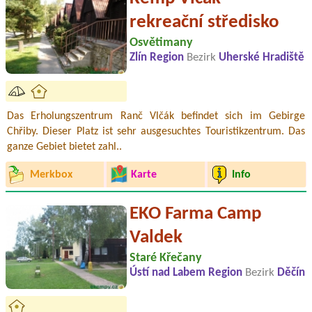
rekreační středisko
Osvětimany
Zlín Region
Bezirk
Uherské Hradiště
Das Erholungszentrum Ranč Vlčák befindet sich im Gebirge
Chřiby. Dieser Platz ist sehr ausgesuchtes Touristikzentrum. Das
ganze Gebiet bietet zahl..
Merkbox
Karte
Info
EKO Farma Camp
Valdek
Staré Křečany
Ústí nad Labem Region
Bezirk
Děčín