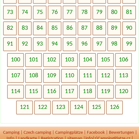
73
74
75
76
77
78
79
80
81
82
83
84
85
86
87
88
89
90
91
92
93
94
95
96
97
98
99
100
101
102
103
104
105
106
107
108
109
110
111
112
113
114
115
116
117
118
119
120
121
122
123
124
125
126
Camping
|
Czech camping
|
Campingplätze
|
Facebook
|
Bewertungen
|
Info
|
Landkarte
|
Registration
|
sitemap
|
info(z)CampingPlatze.cz |