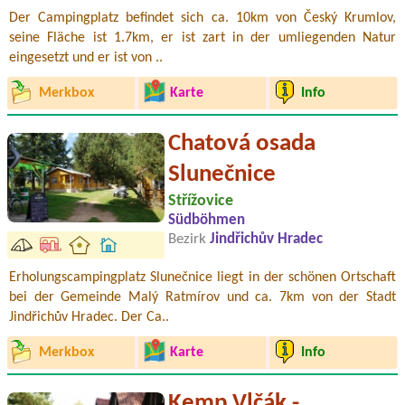
Der Campingplatz befindet sich ca. 10km von Český Krumlov,
seine Fläche ist 1.7km, er ist zart in der umliegenden Natur
eingesetzt und er ist von ..
Merkbox
Karte
Info
Chatová osada
Slunečnice
Střížovice
Südböhmen
Bezirk
Jindřichův Hradec
Erholungscampingplatz Slunečnice liegt in der schönen Ortschaft
bei der Gemeinde Malý Ratmírov und ca. 7km von der Stadt
Jindřichův Hradec. Der Ca..
Merkbox
Karte
Info
Kemp Vlčák -