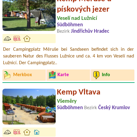
pískových jezer
Veselí nad Lužnicí
Südböhmen
Bezirk
Jindřichův Hradec
Der Campingplatz Měruše bei Sandseen befindet sich in der
sauberen Natur des Flusses Lužnice und ca. 4 km von Veselí nad
Lužnicí. Der Campingplatz..
Merkbox
Karte
Info
Kemp Vltava
Všeměry
Südböhmen
Bezirk
Český Krumlov