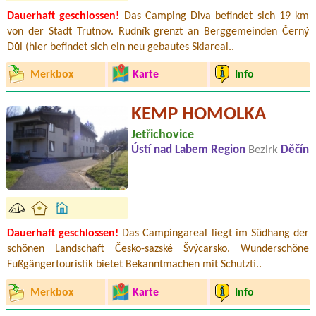
Dauerhaft geschlossen!
Das Camping Diva befindet sich 19 km
von der Stadt Trutnov. Rudník grenzt an Berggemeinden Černý
Důl (hier befindet sich ein neu gebautes Skiareal..
Merkbox
Karte
Info
KEMP HOMOLKA
Jetřichovice
Ústí nad Labem Region
Bezirk
Děčín
Dauerhaft geschlossen!
Das Campingareal liegt im Südhang der
schönen Landschaft Česko-sazské Švýcarsko. Wunderschöne
Fußgängertouristik bietet Bekanntmachen mit Schutzti..
Merkbox
Karte
Info