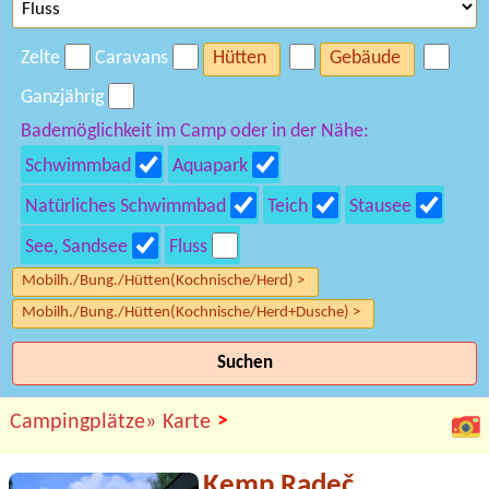
Zelte
Caravans
Hütten
Gebäude
Ganzjährig
Bademöglichkeit im Camp oder in der Nähe:
Schwimmbad
Aquapark
Natürliches Schwimmbad
Teich
Stausee
See, Sandsee
Fluss
Mobilh./Bung./Hütten(Kochnische/Herd) >
Mobilh./Bung./Hütten(Kochnische/Herd+Dusche) >
Suchen
>
Campingplätze»
Karte
Kemp Radeč