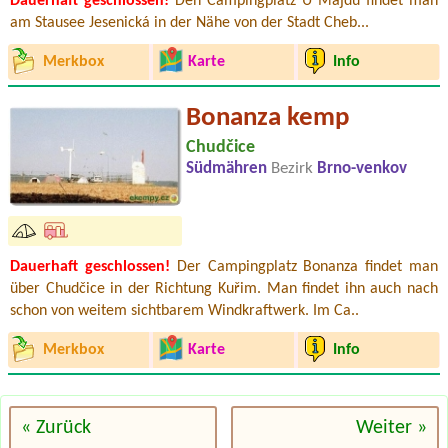
Dauerhaft geschlossen!
Den Campingplatz U Majdů findet man
am Stausee Jesenická in der Nähe von der Stadt Cheb...
Merkbox
Karte
Info
Bonanza kemp
Chudčice
Südmähren
Bezirk
Brno-venkov
Dauerhaft geschlossen!
Der Campingplatz Bonanza findet man
über Chudčice in der Richtung Kuřim. Man findet ihn auch nach
schon von weitem sichtbarem Windkraftwerk. Im Ca..
Merkbox
Karte
Info
« Zurück
Weiter »