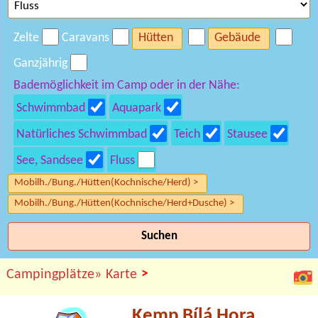
Zelte
Caravans
Hütten
Gebäude
Ganzjährig
Bademöglichkeit im Camp oder in der Nähe:
Schwimmbad
Aquapark
Natürliches Schwimmbad
Teich
Stausee
See, Sandsee
Fluss
Mobilh./Bung./Hütten(Kochnische/Herd) >
Mobilh./Bung./Hütten(Kochnische/Herd+Dusche) >
Suchen
>
Campingplätze»
Karte
Kemp Bílá Hora