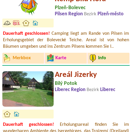
Plzeň-Bolevec
Pilsen Region
Bezirk
Plzeň-město
Dauerhaft geschlossen!
Camping liegt am Rande von Pilsen im
Erholungsgebiet der Bolevecké Teiche. Areal ist von hohen
Bäumen umgeben und ins Zentrum Pilsens kommen Sie l..
Merkbox
Karte
Info
Areál Jizerky
Bilý Potok
Liberec Region
Bezirk
Liberec
Dauerhaft geschlossen!
Erholungsareal finden Sie im
wunderbaren Ambiente des Isergebirges, das Trojzemí (Dreiland)