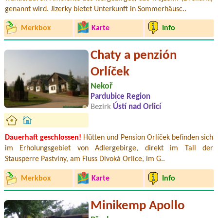
genannt wird. Jizerky bietet Unterkunft in Sommerhäusc..
Merkbox
Karte
Info
Chaty a penzión
Orlíček
Nekoř
Pardubice Region
Bezirk
Ústí nad Orlicí
Dauerhaft geschlossen!
Hütten und Pension Orlíček befinden sich
im Erholungsgebiet von Adlergebirge, direkt im Tall der
Stausperre Pastviny, am Fluss Divoká Orlice, im G..
Merkbox
Karte
Info
Minikemp Apollo