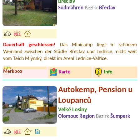
Břeclav
Südmähren
Bezirk
Břeclav
Dauerhaft geschlossen!
Das Minicamp liegt in schönem
Weinland zwischen der Städte Břeclav und Lednice, nicht weit
vom Teich Mlýnský, direkt im Areal Lednice-Valtice.
Merkbox
Karte
Info
Autokemp, Pension u
Loupanců
Velké Losiny
Olomouc Region
Bezirk
Šumperk