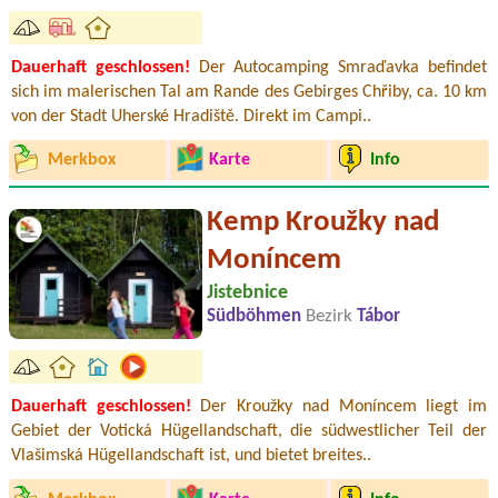
Dauerhaft geschlossen!
Der Autocamping Smraďavka befindet
sich im malerischen Tal am Rande des Gebirges Chřiby, ca. 10 km
von der Stadt Uherské Hradiště. Direkt im Campi..
Merkbox
Karte
Info
Kemp Kroužky nad
Moníncem
Jistebnice
Südböhmen
Bezirk
Tábor
Dauerhaft geschlossen!
Der Kroužky nad Moníncem liegt im
Gebiet der Votická Hügellandschaft, die südwestlicher Teil der
Vlašimská Hügellandschaft ist, und bietet breites..