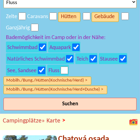
Zelte
Caravans
Hütten
Gebäude
Ganzjährig
Bademöglichkeit im Camp oder in der Nähe:
Schwimmbad
Aquapark
Natürliches Schwimmbad
Teich
Stausee
See, Sandsee
Fluss
Mobilh./Bung./Hütten(Kochnische/Herd) >
Mobilh./Bung./Hütten(Kochnische/Herd+Dusche) >
Suchen
>
Campingplätze»
Karte
Chatová osada