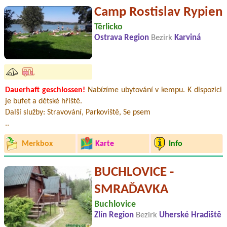
Camp Rostislav Rypien
Těrlicko
Ostrava Region
Bezirk
Karviná
Dauerhaft geschlossen!
Nabízíme ubytování v kempu. K dispozici
je bufet a dětské hřiště.
Další služby: Stravování, Parkoviště, Se psem
..
Merkbox
Karte
Info
BUCHLOVICE -
SMRAĎAVKA
Buchlovice
Zlín Region
Bezirk
Uherské Hradiště