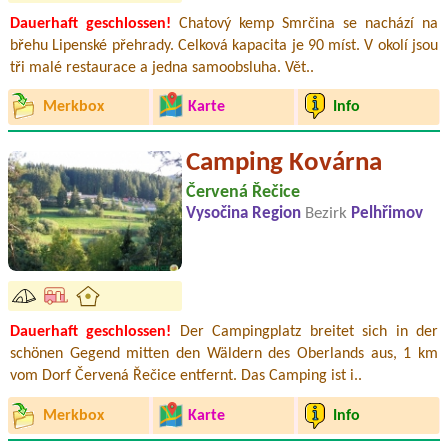
Dauerhaft geschlossen!
Chatový kemp Smrčina se nachází na
břehu Lipenské přehrady. Celková kapacita je 90 míst. V okolí jsou
tři malé restaurace a jedna samoobsluha. Vět..
Merkbox
Karte
Info
Camping Kovárna
Červená Řečice
Vysočina Region
Bezirk
Pelhřimov
Dauerhaft geschlossen!
Der Campingplatz breitet sich in der
schönen Gegend mitten den Wäldern des Oberlands aus, 1 km
vom Dorf Červená Řečice entfernt. Das Camping ist i..
Merkbox
Karte
Info