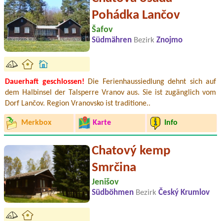
Pohádka Lančov
Šafov
Südmähren
Bezirk
Znojmo
Dauerhaft geschlossen!
Die Ferienhaussiedlung dehnt sich auf
dem Halbinsel der Talsperre Vranov aus. Sie ist zugänglich vom
Dorf Lančov. Region Vranovsko ist traditione..
Merkbox
Karte
Info
Chatový kemp
Smrčina
Jenišov
Südböhmen
Bezirk
Český Krumlov