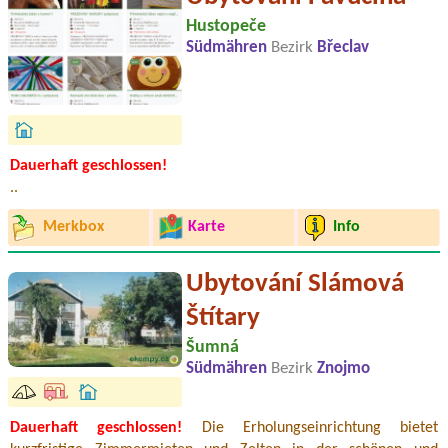
Hustopeče
Südmähren
Bezirk
Břeclav
Dauerhaft geschlossen!
..
Merkbox
Karte
Info
Ubytování Slámová
Štítary
Šumná
Südmähren
Bezirk
Znojmo
Dauerhaft geschlossen!
Die Erholungseinrichtung bietet