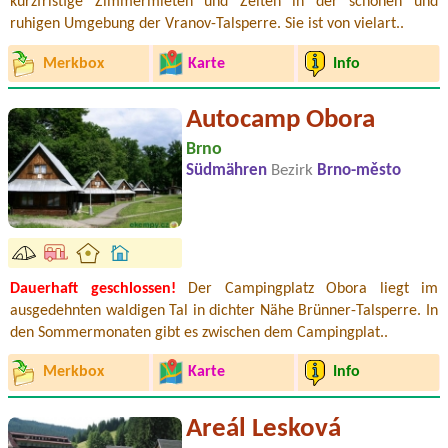
kurzfristige Zimmermieten und Zelten in der schönen und
ruhigen Umgebung der Vranov-Talsperre. Sie ist von vielart..
Merkbox
Karte
Info
Autocamp Obora
Brno
Südmähren
Bezirk
Brno-město
Dauerhaft geschlossen!
Der Campingplatz Obora liegt im
ausgedehnten waldigen Tal in dichter Nähe Brünner-Talsperre. In
den Sommermonaten gibt es zwischen dem Campingplat..
Merkbox
Karte
Info
Areál Lesková