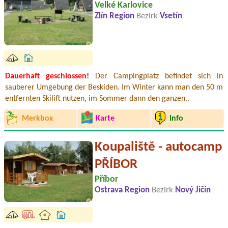
Velké Karlovice
Zlín Region
Bezirk
Vsetín
Dauerhaft geschlossen!
Der Campingplatz befindet sich in
sauberer Umgebung der Beskiden. Im Winter kann man den 50 m
entfernten Skilift nutzen, im Sommer dann den ganzen..
Merkbox
Karte
Info
Koupaliště - autocamp
PŘÍBOR
Příbor
Ostrava Region
Bezirk
Nový Jičín