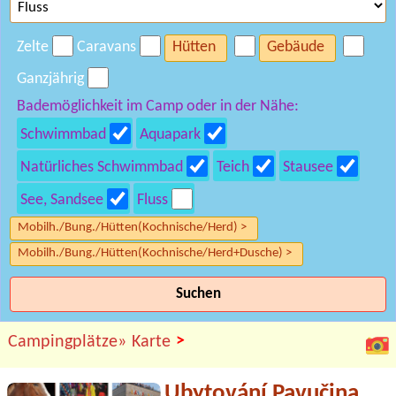
Zelte
Caravans
Hütten
Gebäude
Ganzjährig
Bademöglichkeit im Camp oder in der Nähe:
Schwimmbad
Aquapark
Natürliches Schwimmbad
Teich
Stausee
See, Sandsee
Fluss
Mobilh./Bung./Hütten(Kochnische/Herd) >
Mobilh./Bung./Hütten(Kochnische/Herd+Dusche) >
Suchen
>
Campingplätze»
Karte
Ubytování Pavučina