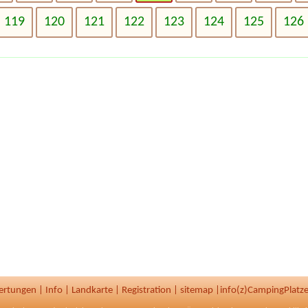
119
120
121
122
123
124
125
126
ertungen
|
Info
|
Landkarte
|
Registration
|
sitemap
|
info(z)CampingPlatze