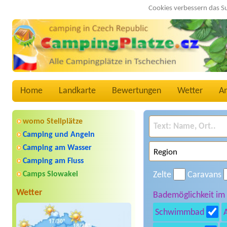
Cookies verbessern das S
Home
Landkarte
Bewertungen
Wetter
A
womo Stellplätze
Camping und Angeln
Camping am Wasser
Camping am Fluss
Camps Slowakei
Zelte
Caravans
Wetter
Bademöglichkeit im
Schwimmbad