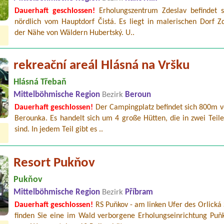
Dauerhaft geschlossen!
Erholungszentrum Zdeslav befindet 
nördlich vom Hauptdorf Čistá. Es liegt in malerischen Dorf Zd
der Nähe von Wäldern Hubertský. U..
rekreační areál Hlásná na Vršku
Hlásná Třebaň
Mittelböhmische Region
Bezirk
Beroun
Dauerhaft geschlossen!
Der Campingplatz befindet sich 800m v
Berounka. Es handelt sich um 4 große Hütten, die in zwei Teile
sind. In jedem Teil gibt es ..
Resort Pukňov
Pukňov
Mittelböhmische Region
Bezirk
Příbram
Dauerhaft geschlossen!
RS Puňkov - am linken Ufer des Orlická
finden Sie eine im Wald verborgene Erholungseinrichtung Puň