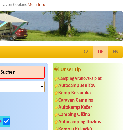
dung von Cookies
Mehr Info
DE
CZ
EN
🌞 Unser Tip
Suchen
Camping Vranovská pláž
Autocamp Jenišov
Kemp Keramika
Caravan Camping
Autokemp Kačer
Camping Olšina
e
Autocamping Rozkoš
Kemp u Kukačků