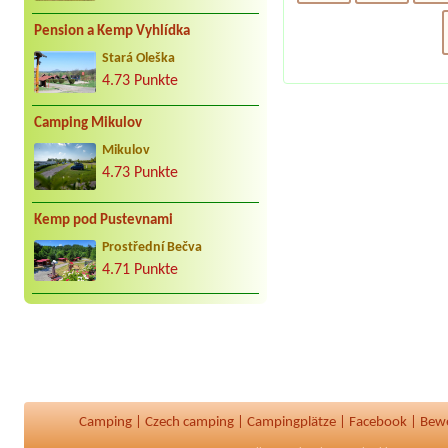
Pension a Kemp Vyhlídka
Stará Oleška
4.73 Punkte
Camping Mikulov
Mikulov
4.73 Punkte
Kemp pod Pustevnami
Prostřední Bečva
4.71 Punkte
Camping
|
Czech camping
|
Campingplätze
|
Facebook
|
Bew