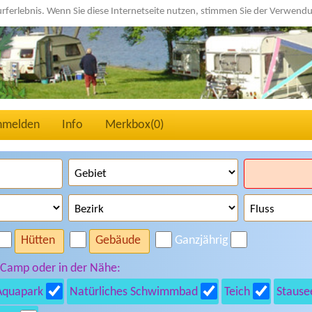
urferlebnis. Wenn Sie diese Internetseite nutzen, stimmen Sie der Verwen
nmelden
Info
Merkbox(
0
)
Hütten
Gebäude
Ganzjährig
 Camp oder in der Nähe:
Aquapark
Natürliches Schwimmbad
Teich
Stause