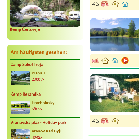
Kemp Čertoryje
Am häufigsten gesehen:
Camp Sokol Troja
Praha 7
20889x
Kemp Keramika
Hracholusky
5803x
Vranovská pláž - Holiday park
Vranov nad Dyjí
4942x