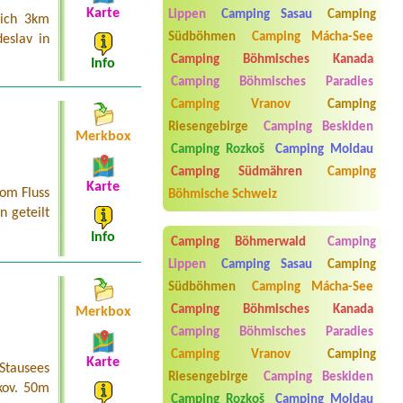
3 dospělý a 1x 14 let
Karte
Lippen
Camping Sasau
Camping
sich 3km
Termin ab 2026-07-31 |
Kemp
Südböhmen
Camping Mácha-See
eslav in
Nechranice
Camping Böhmisches Kanada
3L chatka se sociálním
Info
zařízením+luzkoviny
Camping Böhmisches Paradies
Termin ab 2026-07-29 |
Kemp a
Camping Vranov
Camping
koupaliště Michal
Riesengebirge
Camping Beskiden
2 místa pro stany, 4 dospělí+ 2 děti
Merkbox
(2roky)
Camping Rozkoš
Camping Moldau
Camping Südmähren
Camping
Termin ab 2026-08-05 |
Autocamp
Karte
OASA Staňkov
om Fluss
Böhmische Schweiz
1 Wohnwagen mit Auto
n geteilt
Info
Camping Böhmerwald
Camping
Lippen
Camping Sasau
Camping
Südböhmen
Camping Mácha-See
Camping Böhmisches Kanada
Merkbox
Camping Böhmisches Paradies
Camping Vranov
Camping
Karte
 Stausees
Aneta Melicharová
***
Riesengebirge
Camping Beskiden
Byli jsme zde v týdnu od 25.7. do 1.8.
kov. 50m
2026. Kemp jako takový je pěkný. V
Camping Rozkoš
Camping Moldau