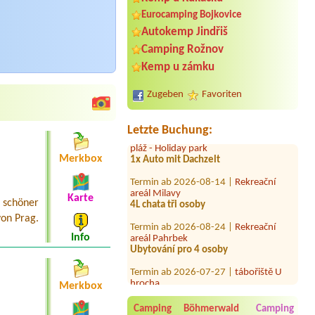
Eurocamping Bojkovice
Autokemp Jindřiš
Termin ab 2026-08-02 |
Camping
Praha Klánovice*****
Camping Rožnov
1x Stellplatz mit Strom
Kemp u zámku
Termin ab 2026-07-30 |
Tábořiště
Soumarský Most
Zugeben
Favoriten
1 místo pro stan1 místo u vody
Termin ab 2026-07-31 |
Vranovská
Letzte Buchung:
pláž - Holiday park
1x Auto mit Dachzelt
Merkbox
Termin ab 2026-08-14 |
Rekreační
areál Milavy
4L chata tři osoby
Karte
 schöner
Termin ab 2026-08-24 |
Rekreační
on Prag.
areál Pahrbek
Info
Ubytování pro 4 osoby
Termin ab 2026-07-27 |
tábořiště U
hrocha
Merkbox
Termin ab 2026-07-28 |
Hotel a kemp
Formule***
Camping Böhmerwald
Camping