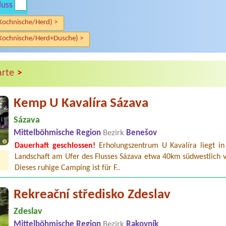
luss
Kochnische/Herd) >
Kochnische/Herd+Dusche) >
>
arte
Kemp U Kavalíra Sázava
Sázava
Mittelböhmische Region
Bezirk
Benešov
Dauerhaft geschlossen!
Erholungszentrum U Kavalíra liegt in
Landschaft am Ufer des Flusses Sázava etwa 40km südwestlich v
Dieses ruhige Camping ist für F..
Rekreační středisko Zdeslav
Zdeslav
Mittelböhmische Region
Bezirk
Rakovník