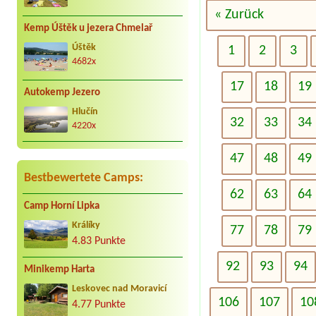
« Zurück
Kemp Úštěk u jezera Chmelař
Úštěk
1
2
3
4682x
17
18
19
Autokemp Jezero
Hlučín
32
33
34
4220x
47
48
49
Bestbewertete Camps:
62
63
64
Camp Horní Lipka
Králíky
77
78
79
4.83 Punkte
92
93
94
Minikemp Harta
Leskovec nad Moravicí
106
107
10
4.77 Punkte