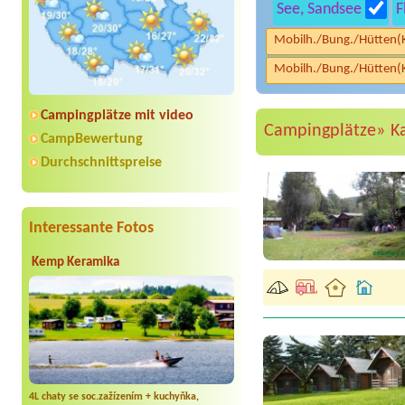
See, Sandsee
F
Mobilh./Bung./Hütten(
Mobilh./Bung./Hütten(
Campingplätze mit video
Campingplätze»
K
CampBewertung
Durchschnittspreise
Interessante Fotos
Kemp Keramika
4L chaty se soc.zažízením + kuchyňka,