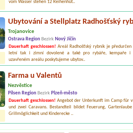
vom Wasser stehen 12 Reihenhüt..
Ubytování a Stellplatz Radhošťský ry
Trojanovice
Ostrava Region
Bezirk
Nový Jičín
Dauerhaft geschlossen!
Areál Radhošťský rybník je předurčen 
letní tak i zimní dovolené a také pro rybáře, kempaře i
uzavřeném areálu poskytujeme ubytov..
Farma u Valentů
Nezvěstice
Pilsen Region
Bezirk
Plzeň-město
Dauerhaft geschlossen!
Angebot der Unterkunft im Camp für vi
und zwei Caravans. Bestandteil bildet Feuerung, Gartenlaube
Grillmöglichkeit und Kinderecke ..