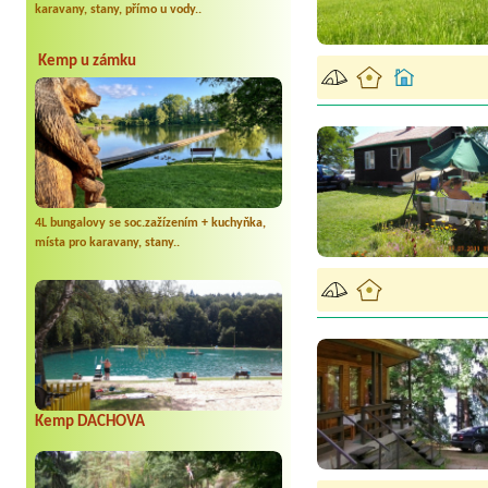
karavany, stany, přímo u vody..
Kemp u zámku
4L bungalovy se soc.zažízením + kuchyňka,
místa pro karavany, stany..
Kemp DACHOVA