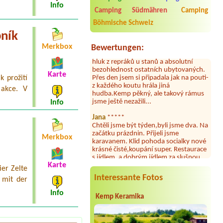
Info
umývárně i na WC bylo vždy čisto,
Camping Südmähren
Camping
doplněný papír i utěrky, což při
množství návštěvníků není
Böhmische Schweiz
samozřejmost. V kempu je obchod a
bník
restaurace, kebab a další občerstvení.
Co nás ale velice zklamalo byl celodenní
Merkbox
Bewertungen:
hluk z repráků u stanů a absolutní
bezohlednost ostatních ubytovaných.
Přes den jsem si připadala jak na pouti-
Karte
z každého koutu hrála jiná
k prožití
hudba.Kemp pěkný, ale takový rámus
 akce. V
jsme ještě nezažili...
Info
Jana
*****
Chtěli jsme být týden,byli jsme dva. Na
začátku prázdnin. Přijeli jsme
karavanem. Klid pohoda socialky nové
Merkbox
krásné čisté,koupání super. Restaurace
s jídlem, a dobrým jídlem za slušnou
cenu na dosah, a spoustu možností na
Karte
výlety. Veškerý personál se choval
er Zelte
slušně mile. Nám se v kempu líbilo.
Interessante Fotos
 mit der
Aneta Janíčková
*****
Info
Kemp Keramika
Byli jsme zde s dětmi na 5 nocí,
výborné vybavení kempu, čisto všude.
Výborná káva, mošt i víno a další.Milí
hostitelé, vždy usměvaví a ochotní,