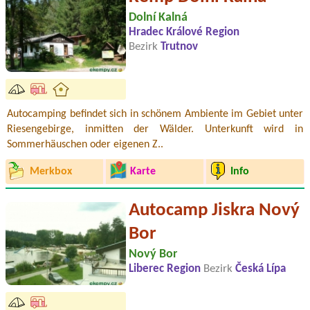
Dolní Kalná
Hradec Králové Region
Bezirk
Trutnov
Autocamping befindet sich in schönem Ambiente im Gebiet unter
Riesengebirge, inmitten der Wälder. Unterkunft wird in
Sommerhäuschen oder eigenen Z..
Merkbox
Karte
Info
Autocamp Jiskra Nový
Bor
Nový Bor
Liberec Region
Bezirk
Česká Lípa