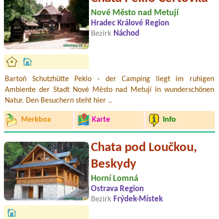
Nové Město nad Metují
Hradec Králové Region
Bezirk
Náchod
Bartoň Schutzhütte Peklo - der Camping liegt im ruhigen
Ambiente der Stadt Nové Město nad Metují in wunderschönen
Natur. Den Besuchern steht hier ..
Merkbox
Karte
Info
Chata pod Loučkou,
Beskydy
Horní Lomná
Ostrava Region
Bezirk
Frýdek-Místek