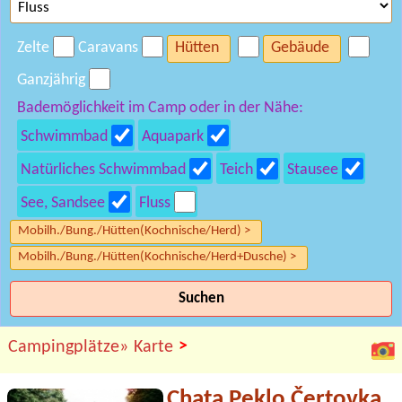
Zelte
Caravans
Hütten
Gebäude
Ganzjährig
Bademöglichkeit im Camp oder in der Nähe:
Schwimmbad
Aquapark
Natürliches Schwimmbad
Teich
Stausee
See, Sandsee
Fluss
Mobilh./Bung./Hütten(Kochnische/Herd) >
Mobilh./Bung./Hütten(Kochnische/Herd+Dusche) >
Suchen
>
Campingplätze»
Karte
Chata Peklo Čertovka