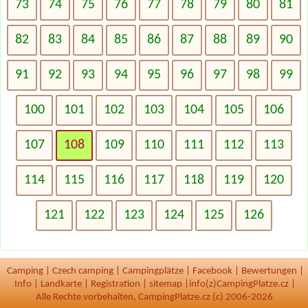
73
74
75
76
77
78
79
80
81
82
83
84
85
86
87
88
89
90
91
92
93
94
95
96
97
98
99
100
101
102
103
104
105
106
107
108
109
110
111
112
113
114
115
116
117
118
119
120
121
122
123
124
125
126
Camping
|
Czech camping
|
Campingplätze
|
Facebook
|
Bewertungen
|
Info
|
Landkarte
|
Registration
|
sitemap
|
info(z)CampingPlatze.cz |
Alle Rechte vorbehalten, CampingPlatze.cz (c) 2006-2026