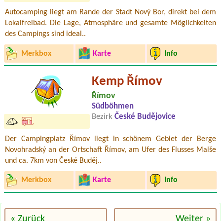
Autocamping liegt am Rande der Stadt Nový Bor, direkt bei dem
Lokalfreibad. Die Lage, Atmosphäre und gesamte Möglichkeiten
des Campings sind ideal..
Merkbox
Karte
Info
Kemp Římov
Římov
Südböhmen
Bezirk
České Budějovice
Der Campingplatz Římov liegt in schönem Gebiet der Berge
Novohradský an der Ortschaft Římov, am Ufer des Flusses Malše
und ca. 7km von České Buděj..
Merkbox
Karte
Info
« Zurück
Weiter »