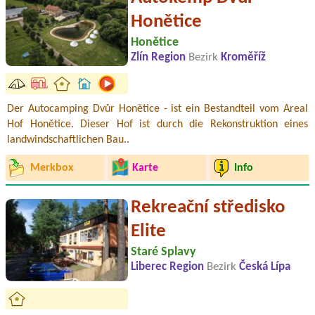
Honětice
Honětice
Zlín Region
Bezirk
Kroměříž
Der Autocamping Dvůr Honětice - ist ein Bestandteil vom Areal
Hof Honětice. Dieser Hof ist durch die Rekonstruktion eines
landwindschaftlichen Bau..
Merkbox
Karte
Info
Rekreační středisko
Elite
Staré Splavy
Liberec Region
Bezirk
Česká Lípa