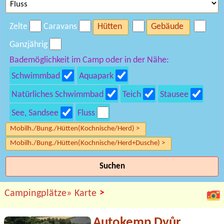
Zelte
Caravans
Hütten
Gebäude
Ganzjährig
Bademöglichkeit im Camp oder in der Nähe:
Schwimmbad
Aquapark
Natürliches Schwimmbad
Teich
Stausee
See, Sandsee
Fluss
Mobilh./Bung./Hütten(Kochnische/Herd) >
Mobilh./Bung./Hütten(Kochnische/Herd+Dusche) >
Suchen
>
Campingplätze»
Karte
Autokemp Dvůr