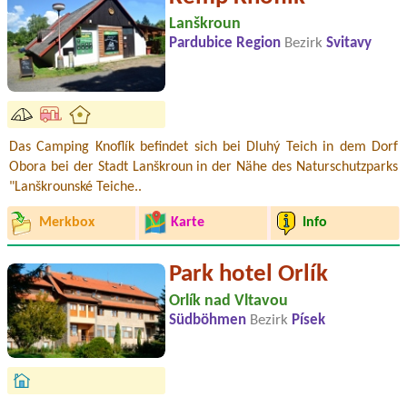
Lanškroun
Pardubice Region
Bezirk
Svitavy
Das Camping Knoflík befindet sich bei Dluhý Teich in dem Dorf
Obora bei der Stadt Lanškroun in der Nähe des Naturschutzparks
"Lanškrounské Teiche..
Merkbox
Karte
Info
Park hotel Orlík
Orlík nad Vltavou
Südböhmen
Bezirk
Písek