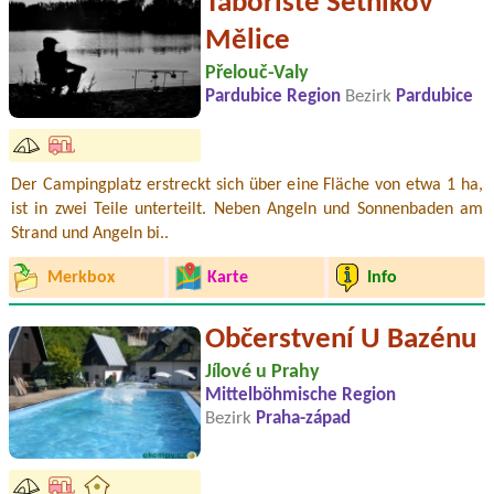
Tábořiště Setníkov
Mělice
Přelouč-Valy
Pardubice Region
Bezirk
Pardubice
Der Campingplatz erstreckt sich über eine Fläche von etwa 1 ha,
ist in zwei Teile unterteilt. Neben Angeln und Sonnenbaden am
Strand und Angeln bi..
Merkbox
Karte
Info
Občerstvení U Bazénu
Jílové u Prahy
Mittelböhmische Region
Bezirk
Praha-západ