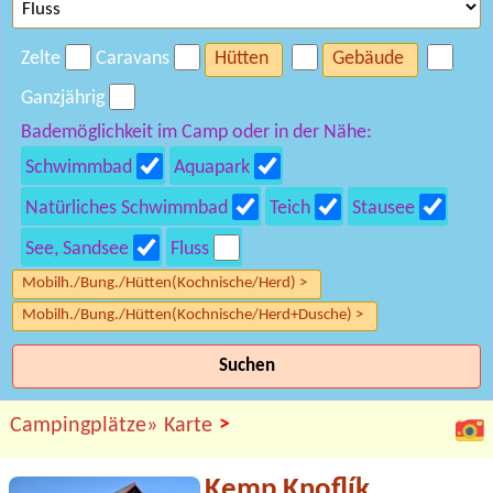
Zelte
Caravans
Hütten
Gebäude
Ganzjährig
Bademöglichkeit im Camp oder in der Nähe:
Schwimmbad
Aquapark
Natürliches Schwimmbad
Teich
Stausee
See, Sandsee
Fluss
Mobilh./Bung./Hütten(Kochnische/Herd) >
Mobilh./Bung./Hütten(Kochnische/Herd+Dusche) >
Suchen
>
Campingplätze»
Karte
Kemp Knoflík