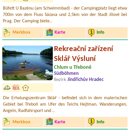
Büfett U Bazénu (am Schwimmbad) - der Campingplatz liegt etwa
700m von dem Fluss Sázava und 2,5km von der Stadt Jílové bei
Prag. Der Camping biete..
Merkbox
Karte
Info
Rekreační zařízení
Sklář Výsluní
Chlum u Třeboně
Südböhmen
Bezirk
Jindřichův Hradec
Die Erholungszentrum Sklář - befindet sich in dem malerischen
Gebiet bei Třeboň am Ufer des Teichs Hejtman. Wanderungen,
Angeln, Radfahrsport und ..
Merkbox
Karte
Info