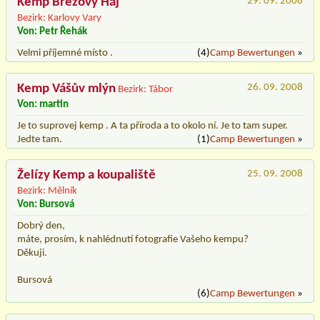
Kemp Březový Háj
29. 09. 2008
Bezirk: Karlovy Vary
Von: Petr Řehák
Velmi příjemné místo .
(4)
Camp Bewertungen
»
Kemp Vášův mlýn
26. 09. 2008
Bezirk: Tábor
Von: martin
Je to suprovej kemp . A ta příroda a to okolo ní. Je to tam super.
Jedte tam.
(1)
Camp Bewertungen
»
Želízy Kemp a koupaliště
25. 09. 2008
Bezirk: Mělník
Von: Bursová
Dobrý den,
máte, prosím, k nahlédnutí fotografie Vašeho kempu?
Děkuji.
Bursová
(6)
Camp Bewertungen
»