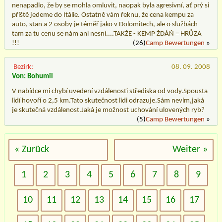
nenapadlo, že by se mohla omluvit, naopak byla agresivní, ať prý si
příště jedeme do Itálie. Ostatně vám řeknu, že cena kempu za
auto, stan a 2 osoby je téměř jako v Dolomitech, ale o službách
tam za tu cenu se nám ani nesní....TAKŽE - KEMP ŽDÁŇ = HRŮZA
!!!
(26)
Camp Bewertungen
»
Bezirk:
08. 09. 2008
Von: Bohumil
V nabídce mi chybí uvedení vzdálenosti střediska od vody.Spousta
lidí hovoří o 2,5 km.Tato skutečnost lidi odrazuje.Sám nevím,jaká
je skutečná vzdálenost.Jaká je možnost uchování ulovených ryb?
(5)
Camp Bewertungen
»
« Zurück
Weiter »
1
2
3
4
5
6
7
8
9
10
11
12
13
14
15
16
17