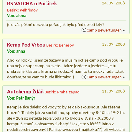
RS VALCHA u Počátek
24. 09. 2008
Bezirk: Pelhřimov
Von: alena
je u vás pěkně opravdu pořád jak bylo před deseti lety?
(1)
Camp Bewertungen
»
Kemp Pod Vrbou
13. 09. 2008
Bezirk: Benešov
Von: anna
Ahojky lidicky...jsem ze Sázavy a musim rict,ze camp pod vrbou je
upa nejvic supr camp na svete...takze jezdete a jezdete....je tu
prekrasny klaster a krasna priroda..:-)mam to tu mocky rada....tak
doufam,ze se vam tu bude libit taky:-)
(3)
Camp Bewertungen
»
Autokemp Ždáň
11. 09. 2008
Bezirk: Praha-západ
Von: Petr Banýr
Kemp je sice daleko od vody,to by se dalo skousnout. Ale zázemí
hrozné. Toalety jak za socialismu, sprchy otevřeny 8-10h a 19-21h,
ale v 20h už netekla teplá voda a to bylo z 6.9. na 7.9.2008 v
kempu 5 stanů a obsazeny 2 chaty!! Jak je to v létě?? Ráno v
neděli sprchy zavřeny!! Pani správcovou (majitelku??) při výtce ani