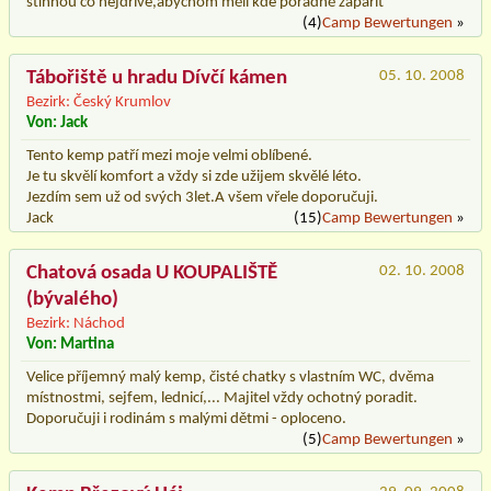
stihnou co nejdříve,abychom měli kde pořádně zapařit
(4)
Camp Bewertungen
»
Tábořiště u hradu Dívčí kámen
05. 10. 2008
Bezirk: Český Krumlov
Von: Jack
Tento kemp patří mezi moje velmi oblíbené.
Je tu skvělí komfort a vždy si zde užijem skvělé léto.
Jezdím sem už od svých 3let.A všem vřele doporučuji.
Jack
(15)
Camp Bewertungen
»
Chatová osada U KOUPALIŠTĚ
02. 10. 2008
(bývalého)
Bezirk: Náchod
Von: Martina
Velice příjemný malý kemp, čisté chatky s vlastním WC, dvěma
místnostmi, sejfem, lednicí,... Majitel vždy ochotný poradit.
Doporučuji i rodinám s malými dětmi - oploceno.
(5)
Camp Bewertungen
»