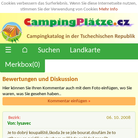
Cookies verbessern das Surferlebnis. Wenn Sie diese Internetseite nutzen,
stimmen Sie der Verwendung von Cookies
Mehr Info
☰
⌂
Suchen
Landkarte
Merkbox(
0
)
Bewertungen und Diskussion
Hier können Sie Ihren Kommentar auch mit dem Foto einfügen, wo Sie
waren, was Sie gesehen haben..
Kommentar einfügen
»
Bezirk:
06. 10. 2008
Von: lysavec
Je to dobrý koupaliště,škoda že se jde bourat.doufám že to