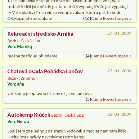
To si snad děláte srandu?Hřiště na basket,nohejbal,volejbal a
fotbal?Viděli jste někdy jak tato hřiště vypadají?Víte jak vypadají
ty Vaše plácky?Trocu víc se věnujte zákazníkům a pak to bude
OK.Rejžujete moc okatě
(16)
Camp Bewertungen
»
Rekreační středisko Arnika
27. 01. 2009
Bezirk: Česká Lípa
Von: Marekq
možna ze třiduo přijedeme
(4)
Camp Bewertungen
»
Chatová osada Pohádka Lančov
27. 01. 2009
Bezirk: Znojmo
Von: aňa
váš kemp je opravdu úžasný už jsem tam byla
(5)
Camp Bewertungen
»
Autokemp Klůček
25. 01. 2009
Bezirk: Česká Lípa
Von: Honza
Spal jsem zde jednou na srazu Skodovek a moc se nam tam libilo.
Urcite jeste nekdy navstivime tento kemp.