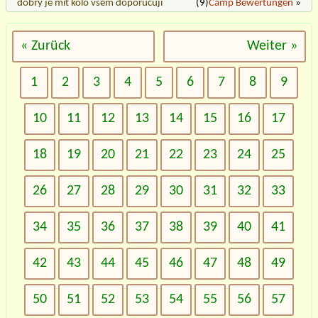
dobrý je mít kolo všem doporučuji
(9)
Camp Bewertungen
»
« Zurück
Weiter »
1
2
3
4
5
6
7
8
9
10
11
12
13
14
15
16
17
18
19
20
21
22
23
24
25
26
27
28
29
30
31
32
33
34
35
36
37
38
39
40
41
42
43
44
45
46
47
48
49
50
51
52
53
54
55
56
57