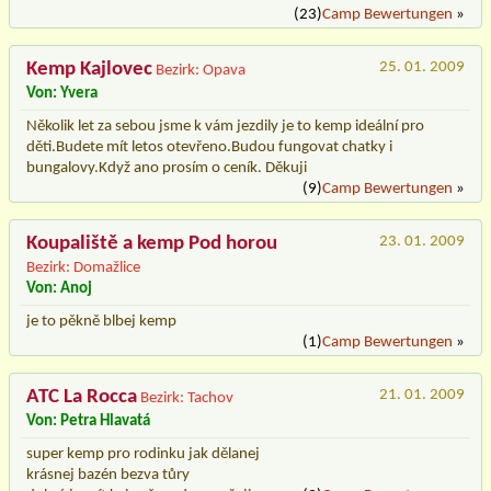
(23)
Camp Bewertungen
»
Kemp Kajlovec
25. 01. 2009
Bezirk: Opava
Von: Yvera
Několik let za sebou jsme k vám jezdily je to kemp ideální pro
děti.Budete mít letos otevřeno.Budou fungovat chatky i
bungalovy.Když ano prosím o ceník. Děkuji
(9)
Camp Bewertungen
»
Koupaliště a kemp Pod horou
23. 01. 2009
Bezirk: Domažlice
Von: Anoj
je to pěkně blbej kemp
(1)
Camp Bewertungen
»
ATC La Rocca
21. 01. 2009
Bezirk: Tachov
Von: Petra Hlavatá
super kemp pro rodinku jak dělanej
krásnej bazén bezva tůry