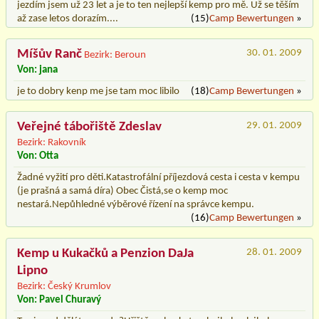
jezdím jsem už 23 let a je to ten nejlepší kemp pro mě. Už se těším
až zase letos dorazím....
(15)
Camp Bewertungen
»
Míšův Ranč
30. 01. 2009
Bezirk: Beroun
Von: jana
je to dobry kenp me jse tam moc libilo
(18)
Camp Bewertungen
»
Veřejné tábořiště Zdeslav
29. 01. 2009
Bezirk: Rakovník
Von: Otta
Žadné vyžití pro děti.Katastrofální příjezdová cesta i cesta v kempu
(je prašná a samá díra) Obec Čistá,se o kemp moc
nestará.Nepůhledné výběrové řízení na správce kempu.
(16)
Camp Bewertungen
»
Kemp u Kukačků a Penzion DaJa
28. 01. 2009
Lipno
Bezirk: Český Krumlov
Von: Pavel Churavý