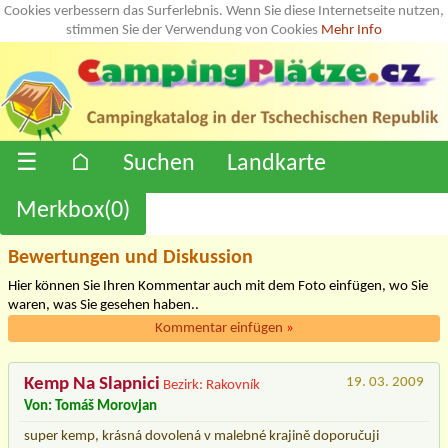
Cookies verbessern das Surferlebnis. Wenn Sie diese Internetseite nutzen,
stimmen Sie der Verwendung von Cookies
Mehr Info
☰
⌂
Suchen
Landkarte
Merkbox(
0
)
Bewertungen und Diskussion
Hier können Sie Ihren Kommentar auch mit dem Foto einfügen, wo Sie
waren, was Sie gesehen haben..
Kommentar einfügen
»
Kemp Na Slapnici
19. 03. 2009
Bezirk: Rakovník
Von: Tomáš Morovjan
super kemp, krásná dovolená v malebné krajině doporučuji