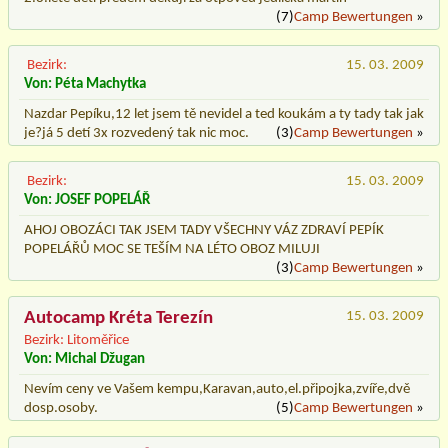
(7)
Camp Bewertungen
»
Bezirk:
15. 03. 2009
Von: Péta Machytka
Nazdar Pepíku,12 let jsem tě nevidel a ted koukám a ty tady tak jak
je?já 5 detí 3x rozvedený tak nic moc.
(3)
Camp Bewertungen
»
Bezirk:
15. 03. 2009
Von: JOSEF POPELÁŘ
AHOJ OBOZÁCI TAK JSEM TADY VŠECHNY VÁZ ZDRAVÍ PEPÍK
POPELÁŘŮ MOC SE TEŠÍM NA LÉTO OBOZ MILUJI
(3)
Camp Bewertungen
»
Autocamp Kréta Terezín
15. 03. 2009
Bezirk: Litoměřice
Von: Michal Džugan
Nevím ceny ve Vašem kempu,Karavan,auto,el.připojka,zvíře,dvě
dosp.osoby.
(5)
Camp Bewertungen
»