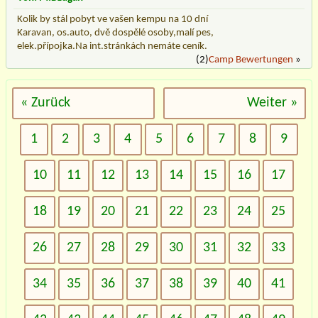
Kolik by stál pobyt ve vašen kempu na 10 dní
Karavan, os.auto, dvě dospělé osoby,malí pes,
elek.přípojka.Na int.stránkách nemáte ceník.
(2)
Camp Bewertungen
»
« Zurück
Weiter »
1
2
3
4
5
6
7
8
9
10
11
12
13
14
15
16
17
18
19
20
21
22
23
24
25
26
27
28
29
30
31
32
33
34
35
36
37
38
39
40
41