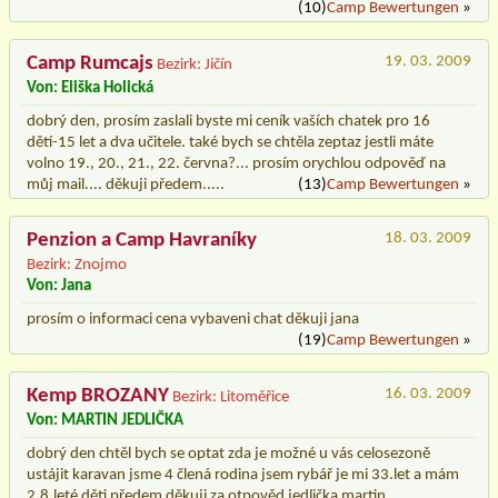
(10)
Camp Bewertungen
»
Camp Rumcajs
19. 03. 2009
Bezirk: Jičín
Von: Eliška Holická
dobrý den, prosím zaslali byste mi ceník vaších chatek pro 16
dětí-15 let a dva učitele. také bych se chtěla zeptaz jestli máte
volno 19., 20., 21., 22. června?... prosím orychlou odpověď na
můj mail.... děkuji předem.....
(13)
Camp Bewertungen
»
Penzion a Camp Havraníky
18. 03. 2009
Bezirk: Znojmo
Von: Jana
prosím o informaci cena vybaveni chat děkuji jana
(19)
Camp Bewertungen
»
Kemp BROZANY
16. 03. 2009
Bezirk: Litoměřice
Von: MARTIN JEDLIČKA
dobrý den chtěl bych se optat zda je možné u vás celosezoně
ustájit karavan jsme 4 člená rodina jsem rybář je mi 33.let a mám
2.8.leté děti předem děkuji za otpověd jedlička martin