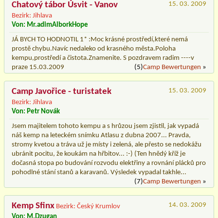
Chatový tábor Úsvit - Vanov
15. 03. 2009
Bezirk: Jihlava
Von: Mr.adimAlborkHope
JÁ BYCH TO HODNOTIL 1* :Moc krásné prostředí,které nemá
prostě chybu.Navíc nedaleko od krasného města.Poloha
kempu,prostředí a čistota.Znamenite. S pozdravem radim ----v
praze 15.03.2009
(5)
Camp Bewertungen
»
Camp Javořice - turistatek
15. 03. 2009
Bezirk: Jihlava
Von: Petr Novák
Jsem majitelem tohoto kempu a s hrůzou jsem zjistil, jak vypadá
náš kemp na leteckém snímku Atlasu z dubna 2007... Pravda,
stromy kvetou a tráva už je místy i zelená, ale přesto se nedokážu
ubránit pocitu, že koukám na hřbitov... :-) (Ten hnědý kříž je
dočasná stopa po budování rozvodu elektřiny a rovnání plácků pro
pohodlné stání stanů a karavanů. Výsledek vypadal takhle...
(7)
Camp Bewertungen
»
Kemp Sfinx
14. 03. 2009
Bezirk: Český Krumlov
Von: M.Dzugan