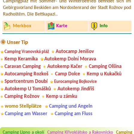
Campingplaz mit Sommer- und Winterbetrieb befindet sich im
Gebirgsvorland Beskiden am Nordostenrand der Stadt Rožnov pod
Radhoštěm. Die Bettkapazi..
Merkbox
Karte
Info
🌞 Unser Tip
Autocamp Jenišov
Camping Vranovská pláž
Kemp Keramika
Autokemp Dolní Morava
Caravan Camping
Autokemp Kačer
Camping Olšina
Autocamping Rozkoš
Camp Dolce
Kemp u Kukačků
Sportcentrum Doubí
Eurocamping Bojkovice
Autokemp U Tomášků
Autokemp Jindřiš
Camping Rožnov
Kemp u zámku
womo Stellplätze
Camping und Angeln
Camping am Wasser
Camping am Fluss
Aneta Melicharová
***
Camping Lipno a okolí
Camping Křivoklátsko a Rakovnicko
Camping
Byli jsme zde v týdnu od 25.7. do 1.8. 2026. Kemp jako takový je pěkný.