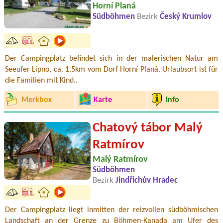
Horní Planá
Südböhmen
Bezirk
Český Krumlov
Der Campingplatz befindet sich in der malerischen Natur am
Seeufer Lipno, ca. 1,5km vom Dorf Horní Planá. Urlaubsort ist für
die Familien mit Kind..
Merkbox
Karte
Info
Chatový tábor Malý
Ratmírov
Malý Ratmírov
Südböhmen
Bezirk
Jindřichův Hradec
Der Campingplatz liegt inmitten der reizvollen südböhmischen
Landschaft an der Grenze zu Böhmen-Kanada am Ufer des