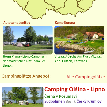
Autocamp Jenišov
Kemp Koruna
Horní Planá - Lipno
Camping in
Vltava, J.Čechy
Am Fluss Vltava..
der malerischen Natur am See
App, Hütten, Caravans..
Lipno..
Campingplätze Angebot:
Alle Campingplätze
Camping Olšina - Lipno
Černá v Pošumaví
Südböhmen
Bezirk
Český Krumlov