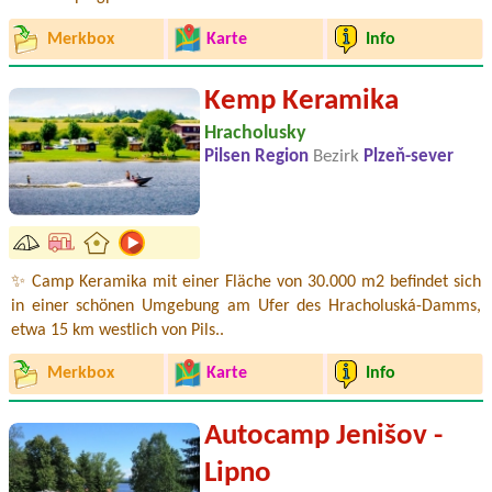
Merkbox
Karte
Info
Kemp Keramika
Hracholusky
Pilsen Region
Bezirk
Plzeň-sever
✨ Camp Keramika mit einer Fläche von 30.000 m2 befindet sich
in einer schönen Umgebung am Ufer des Hracholuská-Damms,
etwa 15 km westlich von Pils..
Merkbox
Karte
Info
Autocamp Jenišov -
Lipno