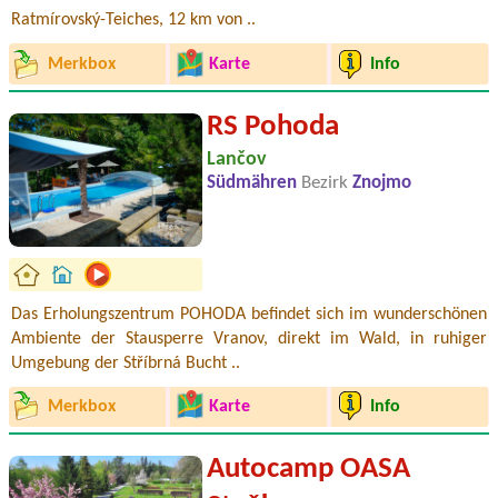
Ratmírovský-Teiches, 12 km von ..
Merkbox
Karte
Info
RS Pohoda
Lančov
Südmähren
Bezirk
Znojmo
Das Erholungszentrum POHODA befindet sich im wunderschönen
Ambiente der Stausperre Vranov, direkt im Wald, in ruhiger
Umgebung der Stříbrná Bucht ..
Merkbox
Karte
Info
Autocamp OASA