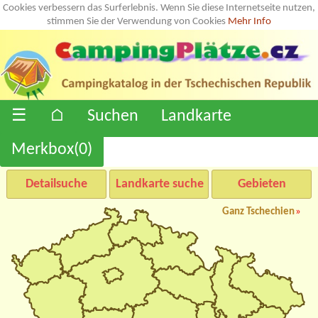
Cookies verbessern das Surferlebnis. Wenn Sie diese Internetseite nutzen,
stimmen Sie der Verwendung von Cookies
Mehr Info
☰
⌂
Suchen
Landkarte
Merkbox(
0
)
Detailsuche
Landkarte suche
Gebieten
Ganz Tschechien
»