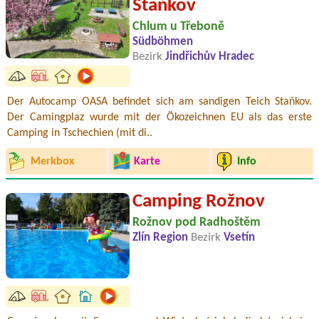
Staňkov
Chlum u Třeboně
Südböhmen
Bezirk
Jindřichův Hradec
Der Autocamp OASA befindet sich am sandigen Teich Staňkov.
Der Camingplaz wurde mit der Ökozeichnen EU als das erste
Camping in Tschechien (mit di..
Merkbox
Karte
Info
Camping Rožnov
Rožnov pod Radhoštěm
Zlín Region
Bezirk
Vsetín