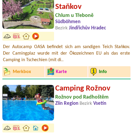
Staňkov
Chlum u Třeboně
Südböhmen
Bezirk
Jindřichův Hradec
Der Autocamp OASA befindet sich am sandigen Teich Staňkov.
Der Camingplaz wurde mit der Ökozeichnen EU als das erste
Camping in Tschechien (mit di..
Merkbox
Karte
Info
Camping Rožnov
Rožnov pod Radhoštěm
Zlín Region
Bezirk
Vsetín