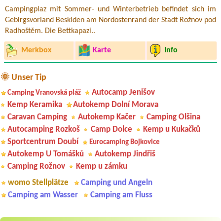
Campingplaz mit Sommer- und Winterbetrieb befindet sich im
Gebirgsvorland Beskiden am Nordostenrand der Stadt Rožnov pod
Radhoštěm. Die Bettkapazi..
Merkbox
Karte
Info
🌞 Unser Tip
Autocamp Jenišov
Camping Vranovská pláž
Kemp Keramika
Autokemp Dolní Morava
Caravan Camping
Autokemp Kačer
Camping Olšina
Autocamping Rozkoš
Camp Dolce
Kemp u Kukačků
Sportcentrum Doubí
Eurocamping Bojkovice
Autokemp U Tomášků
Autokemp Jindřiš
Camping Rožnov
Kemp u zámku
womo Stellplätze
Camping und Angeln
Camping am Wasser
Camping am Fluss