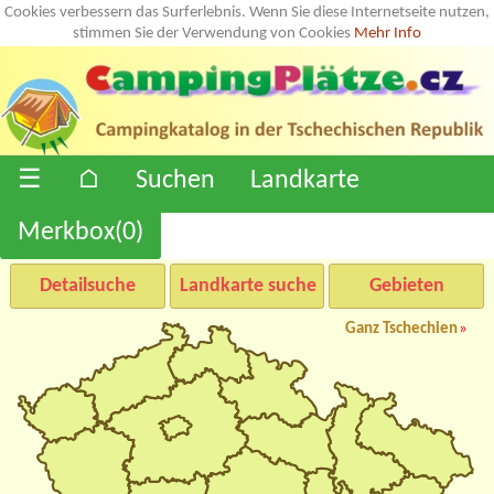
Cookies verbessern das Surferlebnis. Wenn Sie diese Internetseite nutzen,
stimmen Sie der Verwendung von Cookies
Mehr Info
☰
⌂
Suchen
Landkarte
Merkbox(
0
)
Detailsuche
Landkarte suche
Gebieten
Ganz Tschechien
»