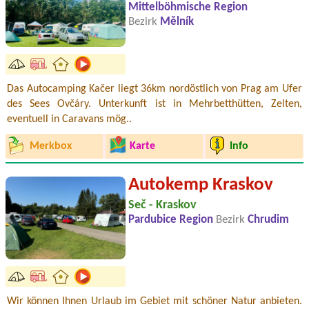
Mittelböhmische Region
Bezirk
Mělník
Das Autocamping Kačer liegt 36km nordöstlich von Prag am Ufer
des Sees Ovčáry. Unterkunft ist in Mehrbetthütten, Zelten,
eventuell in Caravans mög..
Merkbox
Karte
Info
Autokemp Kraskov
Seč - Kraskov
Pardubice Region
Bezirk
Chrudim
Wir können Ihnen Urlaub im Gebiet mit schöner Natur anbieten.