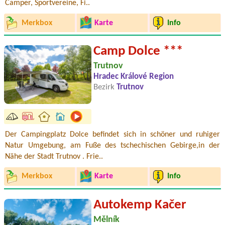
Camper, Sportvereine, Fi..
Merkbox
Karte
Info
Camp Dolce ***
Trutnov
Hradec Králové Region
Bezirk
Trutnov
Der Campingplatz Dolce befindet sich in schöner und ruhiger
Natur Umgebung, am Fuße des tschechischen Gebirge,in der
Nähe der Stadt Trutnov . Frie..
Merkbox
Karte
Info
Autokemp Kačer
Mělník