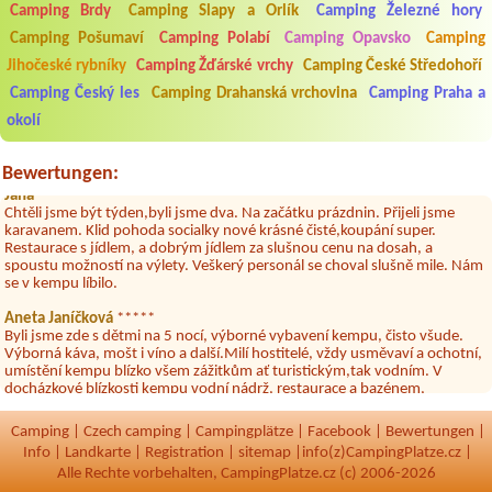
Camping Brdy
Camping Slapy a Orlík
Camping Železné hory
Aneta Melicharová
***
Camping Pošumaví
Camping Polabí
Camping Opavsko
Camping
Byli jsme zde v týdnu od 25.7. do 1.8. 2026. Kemp jako takový je pěkný.
V umývárně i na WC bylo vždy čisto, doplněný papír i utěrky, což při
Jihočeské rybníky
Camping Žďárské vrchy
Camping České Středohoří
množství návštěvníků není samozřejmost. V kempu je obchod a
Camping Český les
Camping Drahanská vrchovina
Camping Praha a
restaurace, kebab a další občerstvení. Co nás ale velice zklamalo byl
celodenní hluk z repráků u stanů a absolutní bezohlednost ostatních
okolí
ubytovaných. Přes den jsem si připadala jak na pouti- z každého koutu
hrála jiná hudba.Kemp pěkný, ale takový rámus jsme ještě nezažili...
Bewertungen:
Jana
*****
Chtěli jsme být týden,byli jsme dva. Na začátku prázdnin. Přijeli jsme
karavanem. Klid pohoda socialky nové krásné čisté,koupání super.
Restaurace s jídlem, a dobrým jídlem za slušnou cenu na dosah, a
spoustu možností na výlety. Veškerý personál se choval slušně mile. Nám
se v kempu líbilo.
Aneta Janíčková
*****
Byli jsme zde s dětmi na 5 nocí, výborné vybavení kempu, čisto všude.
Výborná káva, mošt i víno a další.Milí hostitelé, vždy usměvaví a ochotní,
umístění kempu blízko všem zážitkům ať turistickým,tak vodním. V
docházkové blízkosti kempu vodní nádrž, restaurace a bazénem,
autobusová zastávka, obchod a další. Děkujeme, bylo to úžasné.
Camping
|
Czech camping
|
Campingplätze
|
Facebook
|
Bewertungen
|
Kateřina+ Květoslav+ Jana+ Zdeněk
*****
Byli jsme zde už podruhé, minulý rok 3 dny a letos celý týden. Krásný,
Info
|
Landkarte
|
Registration
|
sitemap
|
info(z)CampingPlatze.cz |
klidný kemp. Čisté, nově vybavené chatky, milý a ochotní majitelé, dobré
Alle Rechte vorbehalten, CampingPlatze.cz (c) 2006-2026
víno, možnost grilování nebo jen opečení špekačků😄. Velké množství