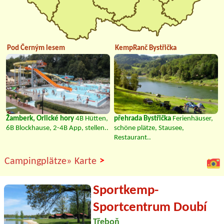
Pod Černým lesem
KempRanč Bystřička
Žamberk, Orlické hory
4B Hütten,
přehrada Bystřička
Ferienhäuser,
6B Blockhause, 2-4B App, stellen..
schöne plätze, Stausee,
Restaurant..
>
Campingplätze»
Karte
Sportkemp-
Sportcentrum Doubí
Třeboň