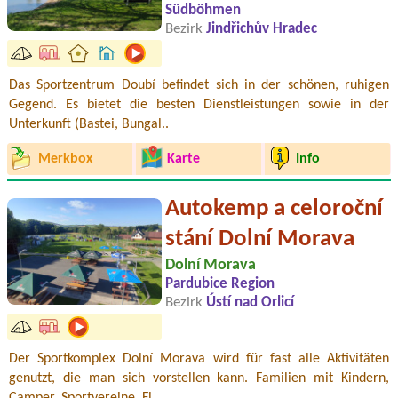
Südböhmen
Bezirk
Jindřichův Hradec
Das Sportzentrum Doubí befindet sich in der schönen, ruhigen
Gegend. Es bietet die besten Dienstleistungen sowie in der
Unterkunft (Bastei, Bungal..
Merkbox
Karte
Info
Autokemp a celoroční
stání Dolní Morava
Dolní Morava
Pardubice Region
Bezirk
Ústí nad Orlicí
Der Sportkomplex Dolní Morava wird für fast alle Aktivitäten
genutzt, die man sich vorstellen kann. Familien mit Kindern,