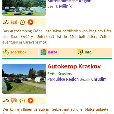
Mittelböhmische Region
Bezirk
Mělník
Das Autocamping Kačer liegt 36km nordöstlich von Prag am Ufer
des Sees Ovčáry. Unterkunft ist in Mehrbetthütten, Zelten,
eventuell in Caravans mög..
Merkbox
Karte
Info
Autokemp Kraskov
Seč - Kraskov
Pardubice Region
Bezirk
Chrudim
Wir können Ihnen Urlaub im Gebiet mit schöner Natur anbieten.