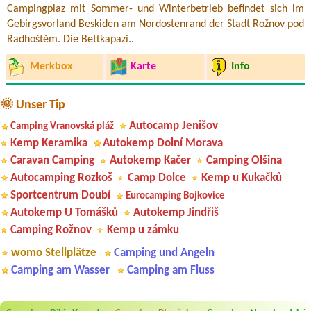
Campingplaz mit Sommer- und Winterbetrieb befindet sich im
Gebirgsvorland Beskiden am Nordostenrand der Stadt Rožnov pod
Radhoštěm. Die Bettkapazi..
Merkbox
Karte
Info
🌞 Unser Tip
Autocamp Jenišov
Camping Vranovská pláž
Kemp Keramika
Autokemp Dolní Morava
Caravan Camping
Autokemp Kačer
Camping Olšina
Autocamping Rozkoš
Camp Dolce
Kemp u Kukačků
Sportcentrum Doubí
Eurocamping Bojkovice
Autokemp U Tomášků
Autokemp Jindřiš
Camping Rožnov
Kemp u zámku
womo Stellplätze
Camping und Angeln
Camping am Wasser
Camping am Fluss