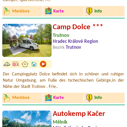
Camper, Sportvereine, Fi..
Merkbox
Karte
Info
Camp Dolce ***
Trutnov
Hradec Králové Region
Bezirk
Trutnov
Der Campingplatz Dolce befindet sich in schöner und ruhiger
Natur Umgebung, am Fuße des tschechischen Gebirge,in der
Nähe der Stadt Trutnov . Frie..
Merkbox
Karte
Info
Autokemp Kačer
Mělník