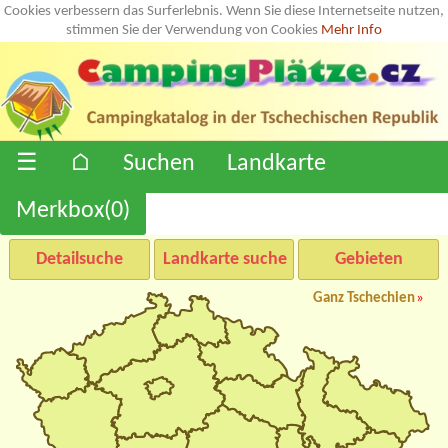
Cookies verbessern das Surferlebnis. Wenn Sie diese Internetseite nutzen,
stimmen Sie der Verwendung von Cookies
Mehr Info
☰
⌂
Suchen
Landkarte
Merkbox(
0
)
Detailsuche
Landkarte suche
Gebieten
Ganz Tschechien
»