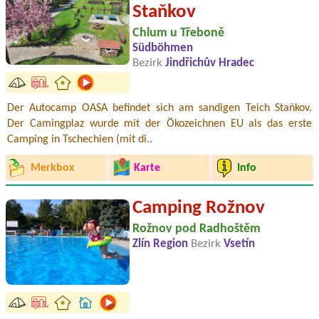
Staňkov
Chlum u Třeboně
Südböhmen
Bezirk
Jindřichův Hradec
Der Autocamp OASA befindet sich am sandigen Teich Staňkov.
Der Camingplaz wurde mit der Ökozeichnen EU als das erste
Camping in Tschechien (mit di..
Merkbox
Karte
Info
Camping Rožnov
Rožnov pod Radhoštěm
Zlín Region
Bezirk
Vsetín