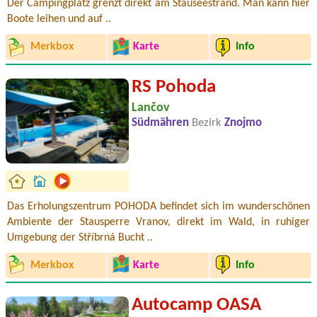
Der Campingplatz grenzt direkt am Stauseestrand. Man kann hier
Boote leihen und auf ..
Merkbox
Karte
Info
RS Pohoda
Lančov
Südmähren
Bezirk
Znojmo
Das Erholungszentrum POHODA befindet sich im wunderschönen
Ambiente der Stausperre Vranov, direkt im Wald, in ruhiger
Umgebung der Stříbrná Bucht ..
Merkbox
Karte
Info
Autocamp OASA