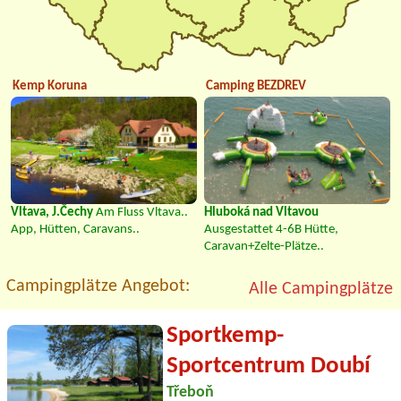
Kemp Koruna
Camping BEZDREV
Vltava, J.Čechy
Am Fluss Vltava..
Hluboká nad Vltavou
App, Hütten, Caravans..
Ausgestattet 4-6B Hütte,
Caravan+Zelte-Plätze..
Campingplätze Angebot:
Alle Campingplätze
Sportkemp-
Sportcentrum Doubí
Třeboň