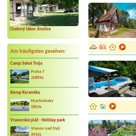
Chatový tábor Jinolice
Am häufigsten gesehen:
Camp Sokol Troja
Praha 7
20889x
Kemp Keramika
Hracholusky
5803x
Vranovská pláž - Holiday park
Vranov nad Dyjí
4942x