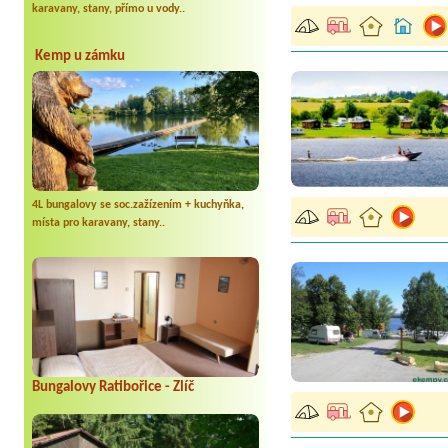
karavany, stany, přímo u vody..
Kemp u zámku
4L bungalovy se soc.zažízením + kuchyňka,
místa pro karavany, stany..
Bungalovy Ratibořice - Zlíč