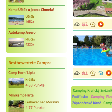
Kemp Úštěk u jezera Chmelař
Úštěk
4682x
Autokemp Jezero
Hlučín
4220x
Bestbewertete Camps:
Camp Horní Lipka
Aneta Melicharová
***
Králíky
Byli jsme zde v týdnu od 2
4.83 Punkte
utěrky, což při množství n
Camping Kralický Sněžní
velice zklamalo byl celode
Minikemp Harta
jak na pouti- z každého ko
Podřípsko
Camping Plz
Leskovec nad Moravicí
Západočeské lázně
Campi
Jana
*****
4.77 Punkte
Chtěli jsme být týden,byli