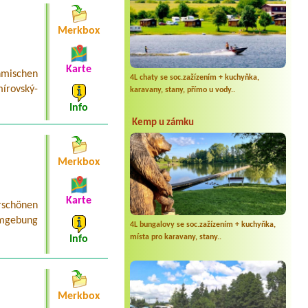
Merkbox
Karte
mischen
4L chaty se soc.zažízením + kuchyňka,
írovský-
karavany, stany, přímo u vody..
Info
Kemp u zámku
Merkbox
Karte
schönen
Umgebung
4L bungalovy se soc.zažízením + kuchyňka,
místa pro karavany, stany..
Info
Merkbox