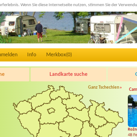
urferlebnis. Wenn Sie diese Internetseite nutzen, stimmen Sie der Verwen
nmelden
Info
Merkbox(
0
)
he
Landkarte suche
Ganz Tschechien
»
Cam
Rožn
4B Fe