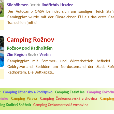
Südböhmen
Bezirk
Jindřichův Hradec
Der Autocamp OASA befindet sich am sandigen Teich Staň
Camingplaz wurde mit der Ökozeichnen EU als das erste Ca
Tschechien (mit di..
Camping Rožnov
Rožnov pod Radhoštěm
Zlín Region
Bezirk
Vsetín
Campingplaz mit Sommer- und Winterbetrieb befindet 
Gebirgsvorland Beskiden am Nordostenrand der Stadt Ro
Radhoštěm. Die Bettkapazi..
5.7. do 1.8. 2026. Kemp jako takový je pěkný. V umývárně i na WC bylo vždy
ávštěvníků není samozřejmost. V kempu je obchod a restaurace, kebab a dalš
k
Camping Džbánsko a Podřípsko
Camping Český les
Camping Kokořín
nní hluk z repráků u stanů a absolutní bezohlednost ostatních ubytovaných. 
utu hrála jiná hudba.Kemp pěkný, ale takový rámus jsme ještě nezažili...
eňsko
Camping Pálava
Camping Českomoravská vrchovina
Camping
ng Kralický Sněžník
Camping Českomoravská vrchovina
 jsme dva. Na začátku prázdnin. Přijeli jsme karavanem. Klid pohoda socialk