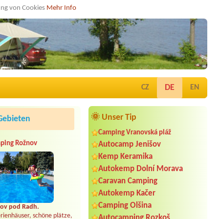
dung von Cookies
Mehr Info
DE
CZ
EN
🌞 Unser Tip
Gebieten
Camping Vranovská pláž
ping Rožnov
Autocamp Jenišov
Kemp Keramika
Autokemp Dolní Morava
Caravan Camping
Autokemp Kačer
Camping Olšina
ov pod Radh.
rienhäuser, schöne plätze,
Autocamping Rozkoš