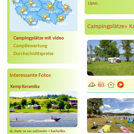
Lipno..
Campingplätze»
K
Campingplätze mit video
CampBewertung
Durchschnittspreise
Interessante Fotos
Kemp Keramika
4L chaty se soc.zažízením + kuchyňka,