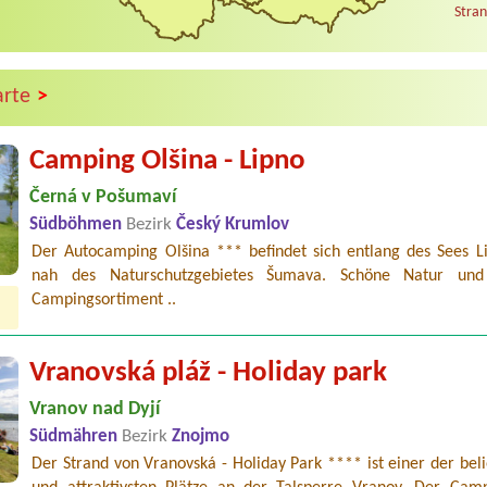
Stran
>
arte
Camping Olšina - Lipno
Černá v Pošumaví
Südböhmen
Bezirk
Český Krumlov
Der Autocamping Olšina *** befindet sich entlang des Sees L
nah des Naturschutzgebietes Šumava. Schöne Natur und 
Campingsortiment ..
Vranovská pláž - Holiday park
Vranov nad Dyjí
Südmähren
Bezirk
Znojmo
Der Strand von Vranovská - Holiday Park **** ist einer der bel