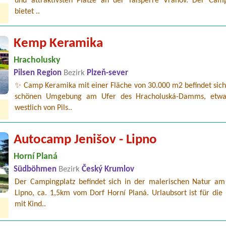
und attraktivsten Plätze an der Talsperre Vranov. Der Camp
bietet ..
Kemp Keramika
Hracholusky
Pilsen Region
Bezirk
Plzeň-sever
✨ Camp Keramika mit einer Fläche von 30.000 m2 befindet sich 
schönen Umgebung am Ufer des Hracholuská-Damms, etw
westlich von Pils..
Autocamp Jenišov - Lipno
Horní Planá
Südböhmen
Bezirk
Český Krumlov
Der Campingplatz befindet sich in der malerischen Natur am
Lipno, ca. 1,5km vom Dorf Horní Planá. Urlaubsort ist für die
mit Kind..