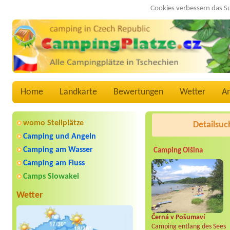
Cookies verbessern das S
Home
Landkarte
Bewertungen
Wetter
A
womo Stellplätze
Detailsuc
Camping und Angeln
Camping am Wasser
Camping Olšina
Camping am Fluss
Camps Slowakei
Wetter
Černá v Pošumaví
Camping entlang des Sees