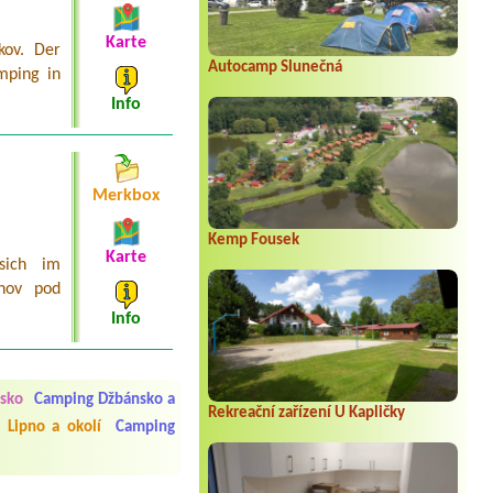
Karte
kov. Der
Autocamp Slunečná
mping in
Info
Merkbox
Kemp Fousek
Karte
sich im
žnov pod
Info
 čisto, doplněný papír i
í občerstvení. Co nás ale
sko
Camping Džbánsko a
Přes den jsem si připadala
Rekreační zařízení U Kapličky
 Lipno a okolí
Camping
y nové krásné čisté,koupání