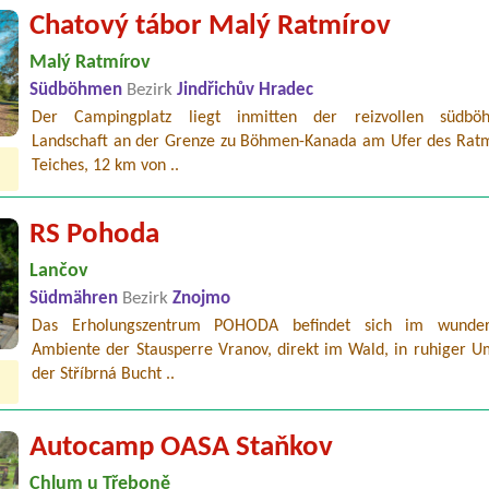
Chatový tábor Malý Ratmírov
Malý Ratmírov
Südböhmen
Bezirk
Jindřichův Hradec
Der Campingplatz liegt inmitten der reizvollen südböh
Landschaft an der Grenze zu Böhmen-Kanada am Ufer des Ratm
Teiches, 12 km von ..
RS Pohoda
Lančov
Südmähren
Bezirk
Znojmo
Das Erholungszentrum POHODA befindet sich im wunder
Ambiente der Stausperre Vranov, direkt im Wald, in ruhiger 
der Stříbrná Bucht ..
Autocamp OASA Staňkov
Chlum u Třeboně