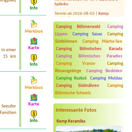
ingplatz
Info
Termin ab 2026-08-03 |
Kemp
Podskalí
1 stan, 2 osoby + 2 kolamísto pro stan
v klidné části
Camping Böhmerwald
Camping
Merkbox
Termin ab 2026-08-07 |
Autocamp
Lippen
Camping Sasau
Camping
Osek
1 Stellplatz Wohnmobil und 2
Südböhmen
Camping Mácha-See
Personen
Karte
Camping Böhmisches Kanada
in einer
Termin ab 2026-08-08 |
Autokemp
Camping Böhmisches Paradies
a 15 km
Višňová II
Camping Vranov
Camping
Info
1 stan
Riesengebirge
Camping Beskiden
Termin ab 2026-07-31 |
Koupaliště a
Camping Rozkoš
Camping Moldau
kemp Zákupy
1 stan/2 dospělé osoby, malý pes,
Camping Südmähren
Camping
Merkbox
auto
Böhmische Schweiz
Termin ab 2026-07-30 |
RS Radost
Vlastějovice
Karte
 Seeufer
4L chatka pro 4 osoby
Interessante Fotos
 Familien
Info
Kemp Keramika