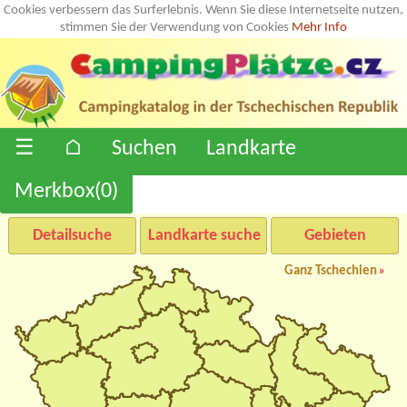
Cookies verbessern das Surferlebnis. Wenn Sie diese Internetseite nutzen,
stimmen Sie der Verwendung von Cookies
Mehr Info
☰
⌂
Suchen
Landkarte
Merkbox(
0
)
Detailsuche
Landkarte suche
Gebieten
Ganz Tschechien
»