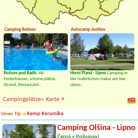
Camping Rožnov
Autocamp Jenišov
Rožnov pod Radh.
4B
Horní Planá - Lipno
Camping in
Ferienhäuser, schöne plätze,
der malerischen Natur am See
Strand, Restaurant..
Lipno..
>
Campingplätze»
Karte
Kemp Keramika
Unser Tip
Camping Olšina - Lipno
Černá v Pošumaví