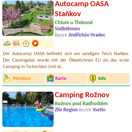
Autocamp OASA
Staňkov
Chlum u Třeboně
Südböhmen
Bezirk
Jindřichův Hradec
Der Autocamp OASA befindet sich am sandigen Teich Staňkov.
Der Camingplaz wurde mit der Ökozeichnen EU als das erste
Camping in Tschechien (mit di..
Merkbox
Karte
Info
Camping Rožnov
Rožnov pod Radhoštěm
Zlín Region
Bezirk
Vsetín