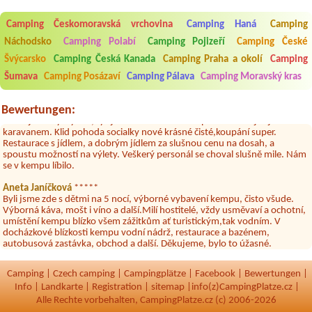
Aneta Melicharová
***
Byli jsme zde v týdnu od 25.7. do 1.8. 2026. Kemp jako takový je pěkný.
Camping Českomoravská vrchovina
Camping Haná
Camping
V umývárně i na WC bylo vždy čisto, doplněný papír i utěrky, což při
množství návštěvníků není samozřejmost. V kempu je obchod a
Náchodsko
Camping Polabí
Camping Pojizeří
Camping České
restaurace, kebab a další občerstvení. Co nás ale velice zklamalo byl
Švýcarsko
Camping Česká Kanada
Camping Praha a okolí
Camping
celodenní hluk z repráků u stanů a absolutní bezohlednost ostatních
ubytovaných. Přes den jsem si připadala jak na pouti- z každého koutu
Šumava
Camping Posázaví
Camping Pálava
Camping Moravský kras
hrála jiná hudba.Kemp pěkný, ale takový rámus jsme ještě nezažili...
Jana
*****
Bewertungen:
Chtěli jsme být týden,byli jsme dva. Na začátku prázdnin. Přijeli jsme
karavanem. Klid pohoda socialky nové krásné čisté,koupání super.
Restaurace s jídlem, a dobrým jídlem za slušnou cenu na dosah, a
spoustu možností na výlety. Veškerý personál se choval slušně mile. Nám
se v kempu líbilo.
Aneta Janíčková
*****
Byli jsme zde s dětmi na 5 nocí, výborné vybavení kempu, čisto všude.
Výborná káva, mošt i víno a další.Milí hostitelé, vždy usměvaví a ochotní,
umístění kempu blízko všem zážitkům ať turistickým,tak vodním. V
docházkové blízkosti kempu vodní nádrž, restaurace a bazénem,
autobusová zastávka, obchod a další. Děkujeme, bylo to úžasné.
Kateřina+ Květoslav+ Jana+ Zdeněk
*****
Byli jsme zde už podruhé, minulý rok 3 dny a letos celý týden. Krásný,
Camping
|
Czech camping
|
Campingplätze
|
Facebook
|
Bewertungen
|
klidný kemp. Čisté, nově vybavené chatky, milý a ochotní majitelé, dobré
Info
|
Landkarte
|
Registration
|
sitemap
|
info(z)CampingPlatze.cz |
víno, možnost grilování nebo jen opečení špekačků😄. Velké množství
Alle Rechte vorbehalten, CampingPlatze.cz (c) 2006-2026
variant na výlety po okolí. Za nás super dovolená 🤩🤩