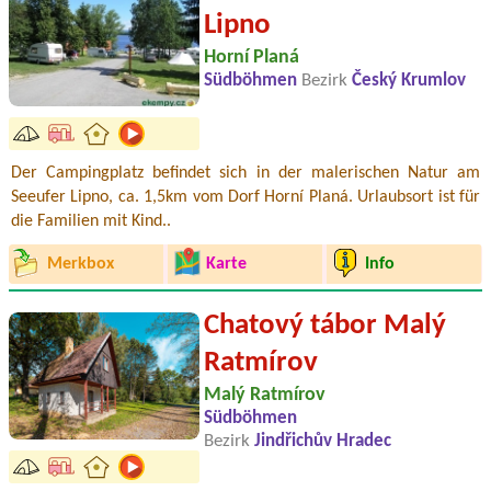
Lipno
Horní Planá
Südböhmen
Bezirk
Český Krumlov
Der Campingplatz befindet sich in der malerischen Natur am
Seeufer Lipno, ca. 1,5km vom Dorf Horní Planá. Urlaubsort ist für
die Familien mit Kind..
Merkbox
Karte
Info
Chatový tábor Malý
Ratmírov
Malý Ratmírov
Südböhmen
Bezirk
Jindřichův Hradec