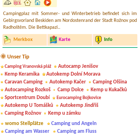
Campingplaz mit Sommer- und Winterbetrieb befindet sich im
Gebirgsvorland Beskiden am Nordostenrand der Stadt Rožnov pod
Radhoštěm. Die Bettkapazi..
Merkbox
Karte
Info
🌞 Unser Tip
Autocamp Jenišov
Camping Vranovská pláž
Kemp Keramika
Autokemp Dolní Morava
Caravan Camping
Autokemp Kačer
Camping Olšina
Autocamping Rozkoš
Camp Dolce
Kemp u Kukačků
Sportcentrum Doubí
Eurocamping Bojkovice
Autokemp U Tomášků
Autokemp Jindřiš
Camping Rožnov
Kemp u zámku
womo Stellplätze
Camping und Angeln
Camping am Wasser
Camping am Fluss