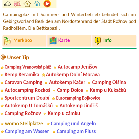
Campingplaz mit Sommer- und Winterbetrieb befindet sich im
Gebirgsvorland Beskiden am Nordostenrand der Stadt Rožnov pod
Radhoštěm. Die Bettkapazi..
Merkbox
Karte
Info
🌞 Unser Tip
Autocamp Jenišov
Camping Vranovská pláž
Kemp Keramika
Autokemp Dolní Morava
Caravan Camping
Autokemp Kačer
Camping Olšina
Autocamping Rozkoš
Camp Dolce
Kemp u Kukačků
Sportcentrum Doubí
Eurocamping Bojkovice
Autokemp U Tomášků
Autokemp Jindřiš
Camping Rožnov
Kemp u zámku
womo Stellplätze
Camping und Angeln
Camping am Wasser
Camping am Fluss