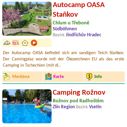
Autocamp OASA
Staňkov
Chlum u Třeboně
Südböhmen
Bezirk
Jindřichův Hradec
Der Autocamp OASA befindet sich am sandigen Teich Staňkov.
Der Camingplaz wurde mit der Ökozeichnen EU als das erste
Camping in Tschechien (mit di..
Merkbox
Karte
Info
Camping Rožnov
Rožnov pod Radhoštěm
Zlín Region
Bezirk
Vsetín