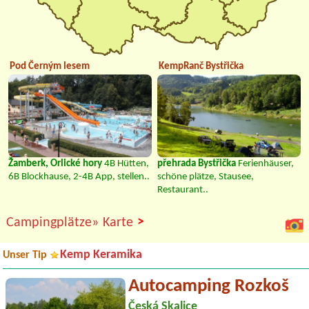
Pod Černým lesem
KempRanč Bystřička
Žamberk, Orlické hory
4B Hütten,
přehrada Bystřička
Ferienhäuser,
6B Blockhause, 2-4B App, stellen..
schöne plätze, Stausee,
Restaurant..
>
Campingplätze»
Karte
Kemp Keramika
Unser Tip
Autocamping Rozkoš
Česká Skalice