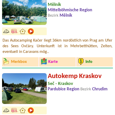
Mělník
Mittelböhmische Region
Bezirk
Mělník
Das Autocamping Kačer liegt 36km nordöstlich von Prag am Ufer
des Sees Ovčáry. Unterkunft ist in Mehrbetthütten, Zelten,
eventuell in Caravans mög..
Merkbox
Karte
Info
Autokemp Kraskov
Seč - Kraskov
Pardubice Region
Bezirk
Chrudim