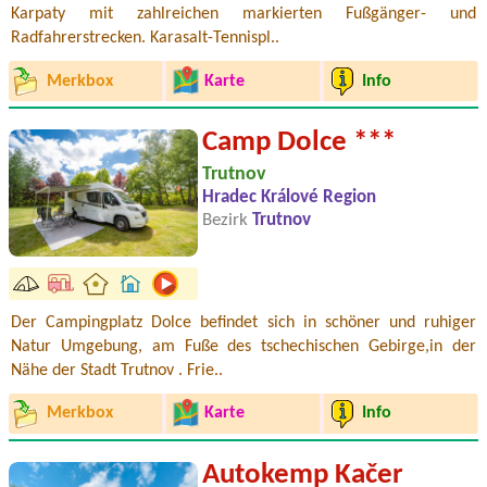
Karpaty mit zahlreichen markierten Fußgänger- und
Radfahrerstrecken. Karasalt-Tennispl..
Merkbox
Karte
Info
Camp Dolce ***
Trutnov
Hradec Králové Region
Bezirk
Trutnov
Der Campingplatz Dolce befindet sich in schöner und ruhiger
Natur Umgebung, am Fuße des tschechischen Gebirge,in der
Nähe der Stadt Trutnov . Frie..
Merkbox
Karte
Info
Autokemp Kačer