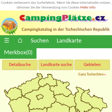
Cookies verbessern das Surferlebnis. Wenn Sie diese Internetseite nutzen,
stimmen Sie der Verwendung von Cookies
Mehr Info
☰
⌂
Suchen
Landkarte
Merkbox(
0
)
Detailsuche
Landkarte suche
Gebieten
Ganz Tschechien
»