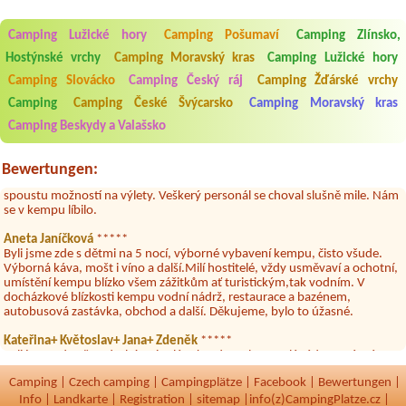
Aneta Melicharová
***
Byli jsme zde v týdnu od 25.7. do 1.8. 2026. Kemp jako takový je pěkný.
V umývárně i na WC bylo vždy čisto, doplněný papír i utěrky, což při
Camping Lužické hory
Camping Pošumaví
Camping Zlínsko,
množství návštěvníků není samozřejmost. V kempu je obchod a
Hostýnské vrchy
Camping Moravský kras
Camping Lužické hory
restaurace, kebab a další občerstvení. Co nás ale velice zklamalo byl
celodenní hluk z repráků u stanů a absolutní bezohlednost ostatních
Camping Slovácko
Camping Český ráj
Camping Žďárské vrchy
ubytovaných. Přes den jsem si připadala jak na pouti- z každého koutu
hrála jiná hudba.Kemp pěkný, ale takový rámus jsme ještě nezažili...
Camping
Camping České Švýcarsko
Camping Moravský kras
Camping Beskydy a Valašsko
Jana
*****
Chtěli jsme být týden,byli jsme dva. Na začátku prázdnin. Přijeli jsme
karavanem. Klid pohoda socialky nové krásné čisté,koupání super.
Bewertungen:
Restaurace s jídlem, a dobrým jídlem za slušnou cenu na dosah, a
spoustu možností na výlety. Veškerý personál se choval slušně mile. Nám
se v kempu líbilo.
Aneta Janíčková
*****
Byli jsme zde s dětmi na 5 nocí, výborné vybavení kempu, čisto všude.
Výborná káva, mošt i víno a další.Milí hostitelé, vždy usměvaví a ochotní,
umístění kempu blízko všem zážitkům ať turistickým,tak vodním. V
docházkové blízkosti kempu vodní nádrž, restaurace a bazénem,
autobusová zastávka, obchod a další. Děkujeme, bylo to úžasné.
Kateřina+ Květoslav+ Jana+ Zdeněk
*****
Byli jsme zde už podruhé, minulý rok 3 dny a letos celý týden. Krásný,
klidný kemp. Čisté, nově vybavené chatky, milý a ochotní majitelé, dobré
víno, možnost grilování nebo jen opečení špekačků😄. Velké množství
Camping
|
Czech camping
|
Campingplätze
|
Facebook
|
Bewertungen
|
variant na výlety po okolí. Za nás super dovolená 🤩🤩
Info
|
Landkarte
|
Registration
|
sitemap
|
info(z)CampingPlatze.cz |